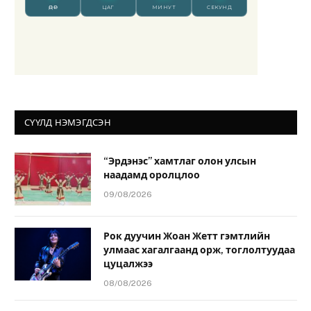
СҮҮЛД НЭМЭГДСЭН
“Эрдэнэс” хамтлаг олон улсын
наадамд оролцлоо
09/08/2026
Рок дуучин Жоан Жетт гэмтлийн
улмаас хагалгаанд орж, тоглолтуудаа
цуцалжээ
08/08/2026