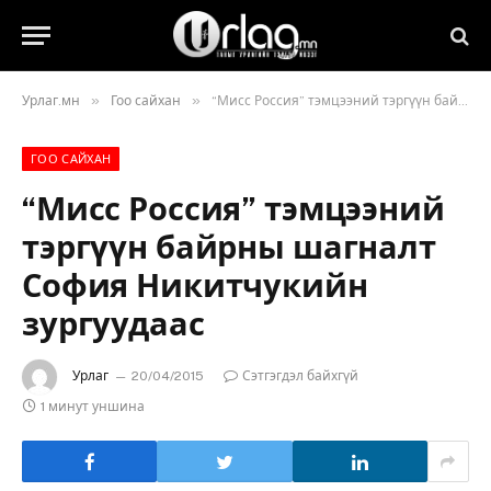
»
»
Урлаг.мн
Гоо сайхан
“Мисс Россия” тэмцээний тэргүүн байрны шагналт София Никитчукийн зургуудаас
ГОО САЙХАН
“Мисс Россия” тэмцээний
тэргүүн байрны шагналт
София Никитчукийн
зургуудаас
Урлаг
20/04/2015
Сэтгэгдэл байхгүй
1 минут уншина