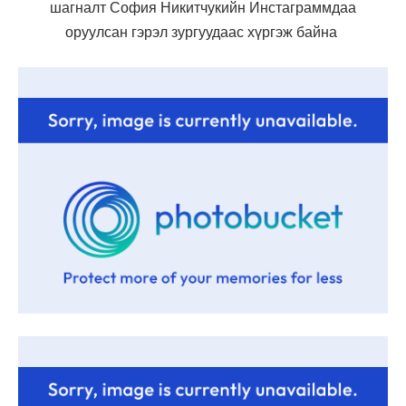
шагналт София Никитчукийн Инстаграммдаа
оруулсан гэрэл зургуудаас хүргэж байна