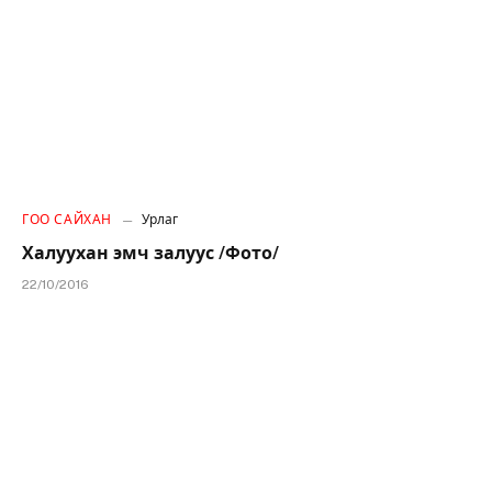
ГОО САЙХАН
Урлаг
Халуухан эмч залуус /Фото/
22/10/2016