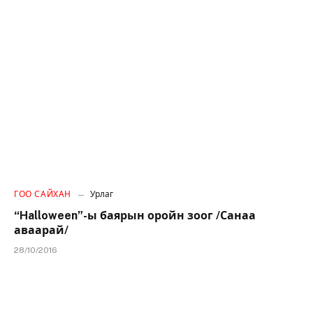
ГОО САЙХАН
Урлаг
“Halloween”-ы баярын оройн зоог /Санаа
аваарай/
28/10/2016