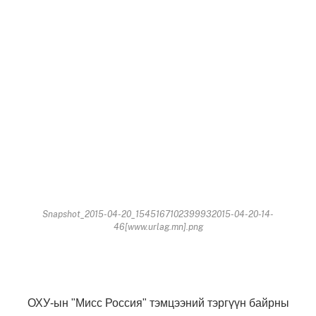
Snapshot_2015-04-20_1545167102399932015-04-20-14-
46[www.urlag.mn].png
ОХУ-ын "Мисс Россия" тэмцээний тэргүүн байрны