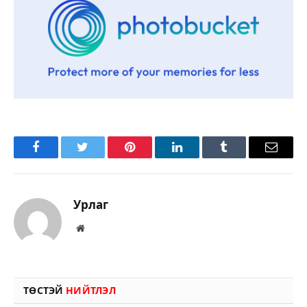
Facebook
Twitter
Pinterest
LinkedIn
Tumblr
Имэйл
Урлаг
Вэбсайт
ТӨСТЭЙ
НИЙТЛЭЛ