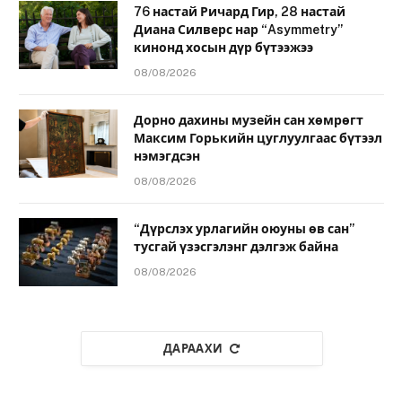
76 настай Ричард Гир, 28 настай
Диана Силверс нар “Asymmetry”
кинонд хосын дүр бүтээжээ
08/08/2026
Дорно дахины музейн сан хөмрөгт
Максим Горькийн цуглуулгаас бүтээл
нэмэгдсэн
08/08/2026
“Дүрслэх урлагийн оюуны өв сан”
тусгай үзэсгэлэнг дэлгэж байна
08/08/2026
ДАРААХИ