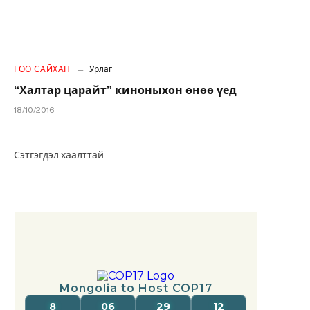
ГОО САЙХАН
Урлаг
“Халтар царайт” киноныхон өнөө үед
18/10/2016
Сэтгэгдэл хаалттай