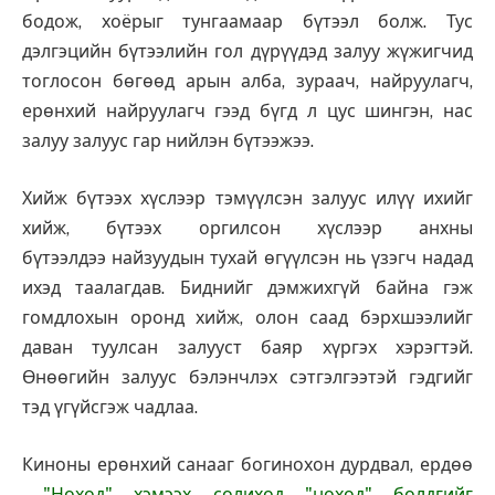
бодож, хоёрыг тунгаамаар бүтээл болж. Тус
дэлгэцийн бүтээлийн гол дүрүүдэд залуу жүжигчид
тоглосон бөгөөд арын алба, зураач, найруулагч,
ерөнхий найруулагч гээд бүгд л цус шингэн, нас
залуу залуус гар нийлэн бүтээжээ.
Хийж бүтээх хүслээр тэмүүлсэн залуус илүү ихийг
хийж, бүтээх оргилсон хүслээр анхны
бүтээлдээ найзуудын тухай өгүүлсэн нь үзэгч надад
ихэд таалагдав. Биднийг дэмжихгүй байна гэж
гомдлохын оронд хийж, олон саад бэрхшээлийг
даван туулсан залууст баяр хүргэх хэрэгтэй.
Өнөөгийн залуус бэлэнчлэх сэтгэлгээтэй гэдгийг
тэд үгүйсгэж чадлаа.
Киноны ерөнхий санааг богинохон дурдвал, ердөө
"Ноход" хэмээх солиход "нөхөд" болдгийг