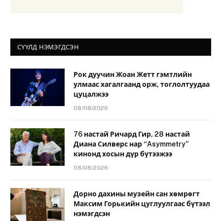
СҮҮЛД НЭМЭГДСЭН
Рок дуучин Жоан Жетт гэмтлийн
улмаас хагалгаанд орж, тоглолтуудаа
цуцалжээ
08/08/2026
76 настай Ричард Гир, 28 настай
Диана Силверс нар “Asymmetry”
кинонд хосын дүр бүтээжээ
08/08/2026
Дорно дахины музейн сан хөмрөгт
Максим Горькийн цуглуулгаас бүтээл
нэмэгдсэн