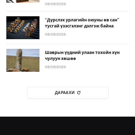
08/08/2026
“Дүрслэх урлагийн оюуны өв сан”
тусгай үзэсгэлэнг дэлгэж байна
08/08/2026
Шаврын үүдний улаан тохойн хүн
чулуун хөшөө
08/08/2026
ДАРААХИ