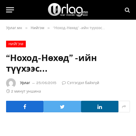
»
»
Урлаг.мн
Нийгэм
“Ноход-Нөхөд” -ийн түүхээс…
НИЙГЭМ
“Ноход-Нөхөд” -ийн
түүхээс…
Урлаг
25/06/2015
Сэтгэгдэл байхгүй
2 минут уншина