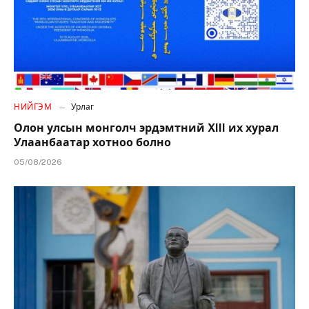
НИЙГЭМ
Урлаг
Олон улсын монголч эрдэмтний XIII их хурал
Улаанбаатар хотноо болно
05/08/2026