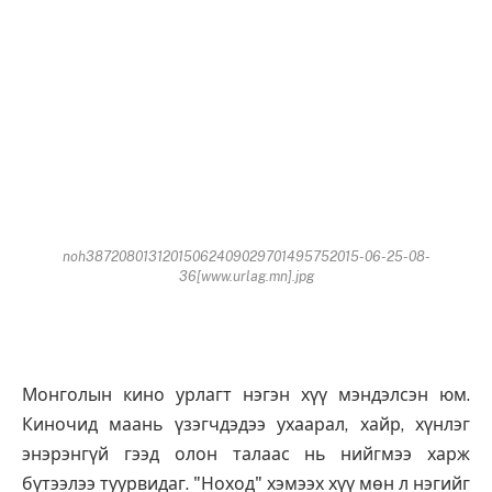
noh38720801312015062409029701495752015-06-25-08-
36[www.urlag.mn].jpg
Монголын кино урлагт нэгэн хүү мэндэлсэн юм.
Киночид маань үзэгчдэдээ ухаарал, хайр, хүнлэг
энэрэнгүй гээд олон талаас нь нийгмээ харж
бүтээлээ туурвидаг. "Ноход" хэмээх хүү мөн л нэгийг