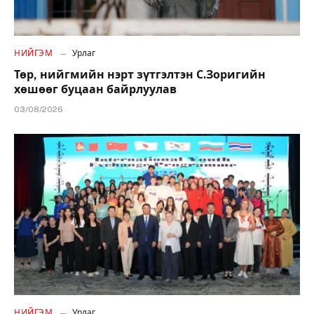
НИЙГЭМ
Урлаг
Төр, нийгмийн нэрт зүтгэлтэн С.Зоригийн
хөшөөг буцаан байрлуулав
03/08/2026
НИЙГЭМ
Урлаг