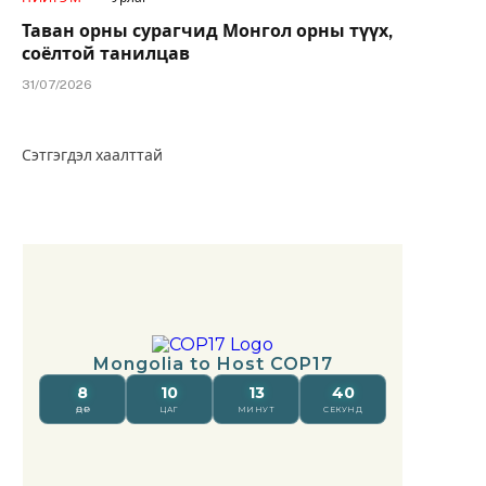
Таван орны сурагчид Монгол орны түүх,
соёлтой танилцав
31/07/2026
Сэтгэгдэл хаалттай