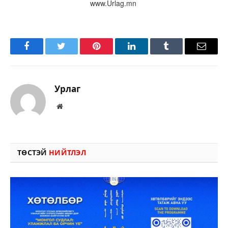
www.Urlag.mn
Facebook
Twitter
Pinterest
LinkedIn
Tumblr
Имэйл
Урлаг
Вэбсайт
ТӨСТЭЙ
НИЙТЛЭЛ