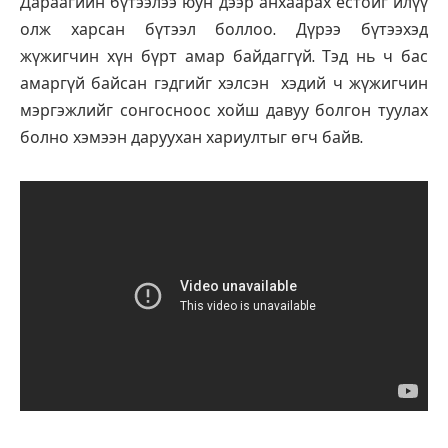
Дараагийн бүтээлээ юун дээр анхаарах ёстойг илүү
олж харсан бүтээл боллоо. Дүрээ бүтээхэд
жүжигчин хүн бүрт амар байдаггүй. Тэд нь ч бас
амаргүй байсан гэдгийг хэлсэн хэдий ч жүжигчин
мэргэжлийг сонгосноос хойш давуу болгон туулах
болно хэмээн даруухан хариултыг өгч байв.