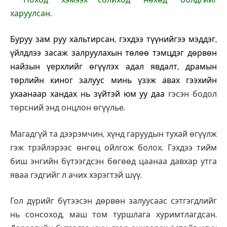
харуулсан.
Буруу зам руу хальтирсан, гэхдээ түүнийгээ мэддэг,
үйлдлээ засаж залруулахын төлөө тэмцдэг дөрвөн
найзын үерхлийг өгүүлэх адал явдалт, драмын
төрлийн киног залуус минь үзэж авах гээхийн
ухаанаар хандах нь зүйтэй юм уу даа
гэсэн бодол
төрсний энд онцлон өгүүлье.
Магадгүй та дээрэмчин, хүнд гаруудын тухай өгүүлж
гэж трэйлэрээс өнгөц ойлгож болох. Гэхдээ тийм
биш энгийн бүтээгдсэн бөгөөд цаанаа давхар утга
яваа гэдгийг л ачих хэрэгтэй шүү.
Гол дүрийг бүтээсэн дөрвөн залуусаас сэтгэгдлийг
нь сонсоход, маш том туршлага хуримтлагдсан.