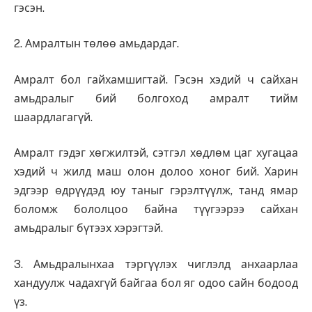
гэсэн.
2. Амралтын төлөө амьдардаг.
Амралт бол гайхамшигтай. Гэсэн хэдий ч сайхан
амьдралыг бий болгоход амралт тийм
шаардлагагүй.
Амралт гэдэг хөгжилтэй, сэтгэл хөдлөм цаг хугацаа
хэдий ч жилд маш олон долоо хоног бий. Харин
эдгээр өдрүүдэд юу таныг гэрэлтүүлж, танд ямар
боломж бололцоо байна түүгээрээ сайхан
амьдралыг бүтээх хэрэгтэй.
3. Амьдралынхаа тэргүүлэх чиглэлд анхаарлаа
хандуулж чадахгүй байгаа бол яг одоо сайн бодоод
үз.