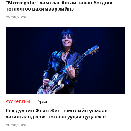
“Mxrningstar” хамтлаг Алтай таван богдоос
тоглолтоо цахимаар хийнэ
09/08/2026
ДУУ ХӨГЖИМ
Урлаг
Рок дуучин Жоан Жетт гэмтлийн улмаас
хагалгаанд орж, тоглолтуудаа цуцалжээ
08/08/2026