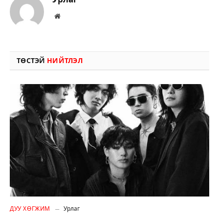
Вэбсайт
ТӨСТЭЙ
НИЙТЛЭЛ
ДУУ ХӨГЖИМ
Урлаг