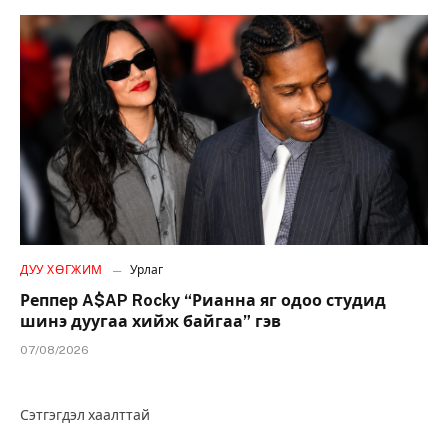
ДУУ ХӨГЖИМ
Урлаг
Реппер A$AP Rocky “Рианна яг одоо студид
шинэ дуугаа хийж байгаа” гэв
07/08/2026
Сэтгэгдэл хаалттай