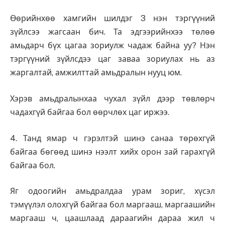
Өөрийнхөө хамгийн шилдэг 3 нэн тэргүүний
зүйлсээ жагсаан бич. Та эдгээрийнхээ төлөө
амьдарч бүх цагаа зориулж чадаж байна уу? Нэн
тэргүүний зүйлсдээ цаг заваа зориулах нь аз
жаргалтай, амжилттай амьдралын нууц юм.
Хэрэв амьдралынхаа чухал зүйл дээр төвлөрч
чадахгүй байгаа бол өөрчлөх цаг иржээ.
4. Танд ямар ч гэрэлтэй шинэ санаа төрөхгүй
байгаа бөгөөд шинэ нээлт хийх орон зай гарахгүй
байгаа бол.
Яг одоогийн амьдралдаа урам зориг, хүсэл
тэмүүлэл олохгүй байгаа бол маргааш, маргаашийн
маргааш ч, цаашлаад дараагийн дараа жил ч