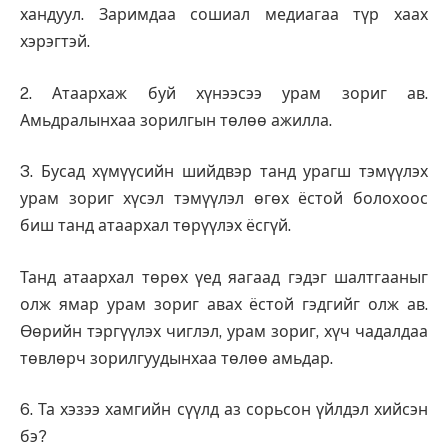
хандуул. Заримдаа сошиал медиагаа түр хаах
хэрэгтэй.
2. Атаархаж буй хүнээсээ урам зориг ав.
Амьдралынхаа зорилгын төлөө ажилла.
3. Бусад хүмүүсийн шийдвэр танд урагш тэмүүлэх
урам зориг хүсэл тэмүүлэл өгөх ёстой болохоос
биш танд атаархал төрүүлэх ёсгүй.
Танд атаархал төрөх үед яагаад гэдэг шалтгааныг
олж ямар урам зориг авах ёстой гэдгийг олж ав.
Өөрийн тэргүүлэх чиглэл, урам зориг, хүч чадалдаа
төвлөрч зорилгуудынхаа төлөө амьдар.
6. Та хэзээ хамгийн сүүлд аз сорьсон үйлдэл хийсэн
бэ?