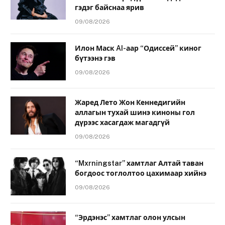
гэдэг байснаа ярив
09/08/2026
Илон Маск AI-аар “Одиссей” киног
бүтээнэ гэв
09/08/2026
Жаред Лето Жон Кеннедигийн
аллагын тухай шинэ киноны гол
дүрээс хасагдаж магадгүй
09/08/2026
“Mxrningstar” хамтлаг Алтай таван
богдоос тоглолтоо цахимаар хийнэ
09/08/2026
“Эрдэнэс” хамтлаг олон улсын