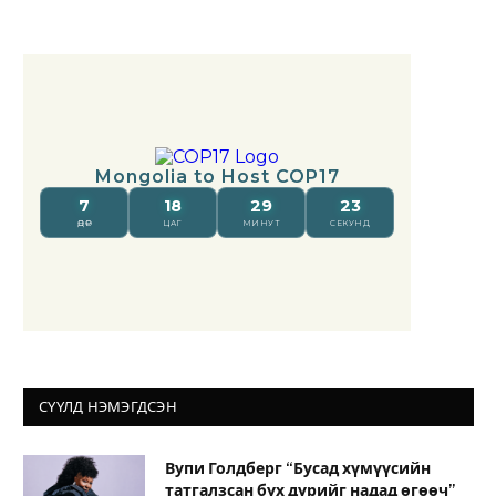
СҮҮЛД НЭМЭГДСЭН
Вупи Голдберг “Бусад хүмүүсийн
татгалзсан бүх дүрийг надад өгөөч”