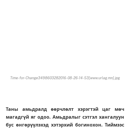
Time-for-Change3498603282016-08-26-14-53[www.urlag.mn].jpg
Таны амьдралд өөрчлөлт хэрэгтэй цаг мөч
магадгүй яг одоо. Амьдралыг сэтгэл хангалуун
бус өнгөрүүлэхэд хэтэрхий богинохон. Тиймээс