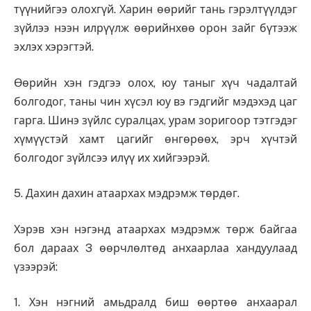
түүнийгээ олохгүй. Харин өөрийг тань гэрэлтүүлдэг
зүйлээ нээн илрүүлж өөрийнхөө орон зайг бүтээж
эхлэх хэрэгтэй.
Өөрийн хэн гэдгээ олох, юу таныг хүч чадалтай
болгодог, таны чин хүсэл юу вэ гэдгийг мэдэхэд цаг
гарга. Шинэ зүйлс суралцах, урам зоригоор тэтгэдэг
хүмүүстэй хамт цагийг өнгөрөөх, эрч хүчтэй
болгодог зүйлсээ илүү их хийгээрэй.
5. Дахин дахин атаархах мэдрэмж төрдөг.
Хэрэв хэн нэгэнд атаархах мэдрэмж төрж байгаа
бол дараах 3 өөрчлөлтөд анхаарлаа хандуулаад
үзээрэй:
1. Хэн нэгний амьдралд биш өөртөө анхаарал