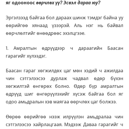
яг одооноос
өөрчлөх үү? Эсвэл дараа юу?
Эргэлзээд байгаа бол дараах шинж тэмдэг байна уу
өөрийгөө хянаад үзээрэй. Аль нэг нь байвал
өөрчлөлтийг өнөөдрөөс эхэлцгээе.
1. Амралтын өдрүүдээр ч дараагийн Баасан
гарагийг хүлээдэг.
Баасан гараг хөгжилдөх цаг мөн хэдий ч ажилдаа
чин сэтгэлээсээ дурлаж чадвал өдөр бүхэн
хөгжилтэй өнгөрөх болно. Өдөр бүр амралтын
өдрүүд шиг өнгөрүүлэхийг хүсэж байгаа бол яг
одоо амьдралын хэв маягаа өөрчлөх цаг болжээ.
Өөрөө өөрийгөө нээж илрүүлэн амьдралаа чин
сэтгэлээсээ хайрлацгаая. Мэдээж Даваа гарагийг ч