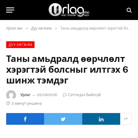
»
»
Урлаг.мн
Дуу хөгжим
​Таны амьдралд өөрчлөлт хэрэгтэй болсныг илтгэх 6 шинж тэмдэг
ДУУ ХӨГЖИМ
​Таны амьдралд өөрчлөлт
хэрэгтэй болсныг илтгэх 6
шинж тэмдэг
Урлаг
26/08/2016
Сэтгэгдэл байхгүй
3 минут уншина