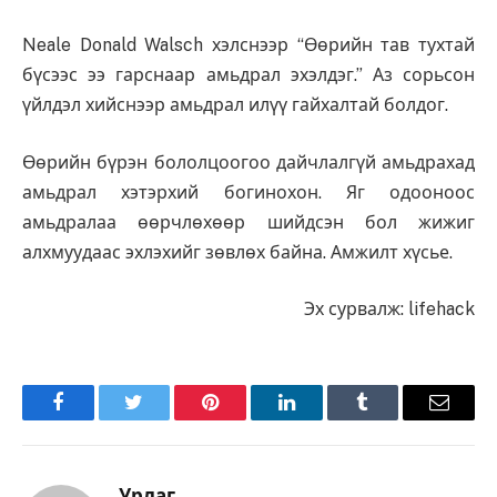
Neale Donald Walsch хэлснээр “Өөрийн тав тухтай
бүсээс ээ гарснаар амьдрал эхэлдэг.” Аз сорьсон
үйлдэл хийснээр амьдрал илүү гайхалтай болдог.
Өөрийн бүрэн бололцоогоо дайчлалгүй амьдрахад
амьдрал хэтэрхий богинохон. Яг одооноос
амьдралаа өөрчлөхөөр шийдсэн бол жижиг
алхмуудаас эхлэхийг зөвлөх байна. Амжилт хүсье.
Эх сурвалж: lifehack
Facebook
Twitter
Pinterest
LinkedIn
Tumblr
Имэйл
Урлаг