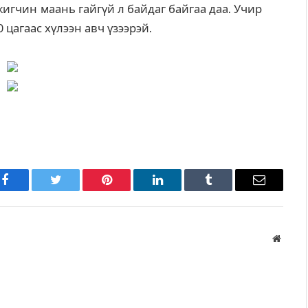
жигчин маань гайгүй л байдаг байгаа даа. Учир
 цагаас хүлээн авч үзээрэй.
Facebook
Twitter
Pinterest
LinkedIn
Tumblr
Имэйл
Вэбса