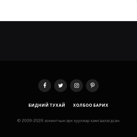
Facebook
Twitter
Instagram
Pinterest
БИДНИЙ ТУХАЙ
ХОЛБОО БАРИХ
© 2009-2026 зохиогчын эрх хуулиар хамгаалагдсан.