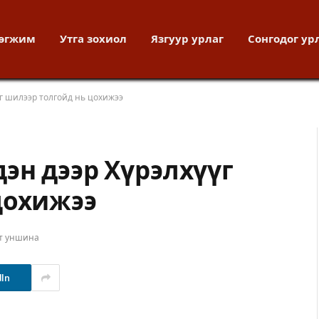
хөгжим
Утга зохиол
Язгуур урлаг
Сонгодог ур
г шилээр толгойд нь цохижээ
эн дээр Хүрэлхүүг
цохижээ
ут уншина
dIn