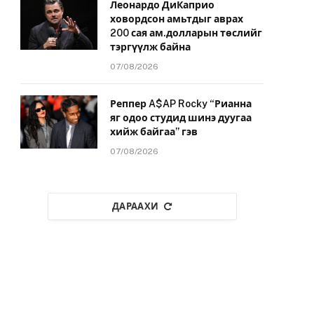
Леонардо ДиКаприо
ховордсон амьтдыг аврах
200 сая ам.долларын төслийг
тэргүүлж байна
07/08/2026
Реппер A$AP Rocky “Рианна
яг одоо студид шинэ дуугаа
хийж байгаа” гэв
07/08/2026
ДАРААХИ