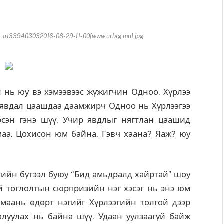
1339403032016-08-29-11-00[www.urlag.mn].jpg
нь юу вэ хэмээвээс жүжигчин Одноо, Хүрлээ
 явдал цаашдаа даамжирч Одноо нь Хүрлээгээ
рсэн гэнэ шүү. Учир явдлыг нягтлан цаашид
аа. Цохисон юм байна. Гэвч хаана? Яаж? юу
йн бүтээл буюу “Бид амьдралд хайртай” шоу
й тоглолтын сюрпризийн нэг хэсэг нь энэ юм
маань өдөрт нэгийг Хүрлээгийн толгой дээр
луулах нь байна шүү. Удаан уулзаагүй байж