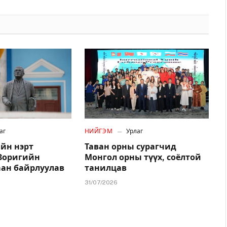
аг
НИЙГЭМ
Урлаг
йн нэрт
Таван орны сурагчид
.Зоригийн
Монгол орны түүх, соёлтой
аан байрлуулав
танилцав
31/07/2026