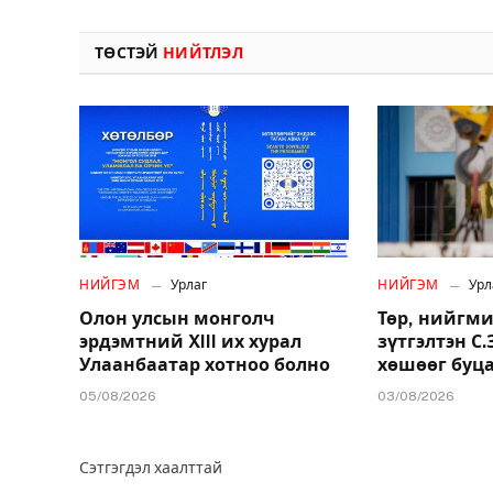
ТӨСТЭЙ
НИЙТЛЭЛ
НИЙГЭМ
Урлаг
НИЙГЭМ
Урл
Олон улсын монголч
Төр, нийгми
эрдэмтний XIII их хурал
зүтгэлтэн С
Улаанбаатар хотноо болно
хөшөөг буц
05/08/2026
03/08/2026
Сэтгэгдэл хаалттай