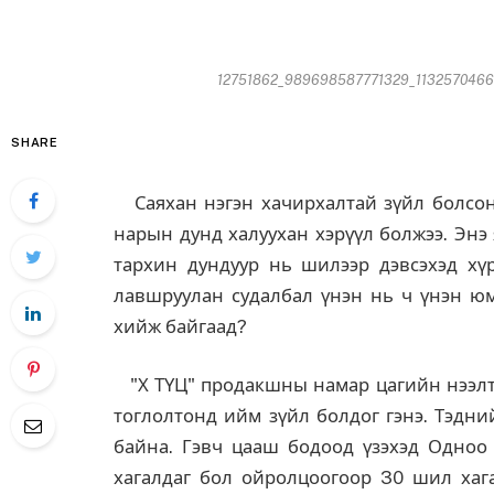
12751862_989698587771329_1132570466_o
SHARE
Саяхан нэгэн хачирхалтай зүйл болсон 
нарын дунд халуухан хэрүүл болжээ. Энэ
тархин дундуур нь шилээр дэвсэхэд хү
лавшруулан судалбал үнэн нь ч үнэн юм
хийж байгаад?
"Х ТҮЦ" продакшны намар цагийн нээлти
тоглолтонд ийм зүйл болдог гэнэ. Тэдни
байна. Гэвч цааш бодоод үзэхэд Одноо 
хагалдаг бол ойролцоогоор 30 шил хага