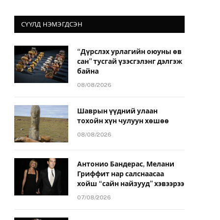
СҮҮЛД НЭМЭГДСЭН
“Дүрслэх урлагийн оюуны өв
сан” тусгай үзэсгэлэнг дэлгэж
байна
08/08/2026
Шаврын үүдний улаан
тохойн хүн чулуун хөшөө
08/08/2026
Антонио Бандерас, Мелани
Гриффит нар салснаасаа
хойш “сайн найзууд” хэвээрээ
07/08/2026