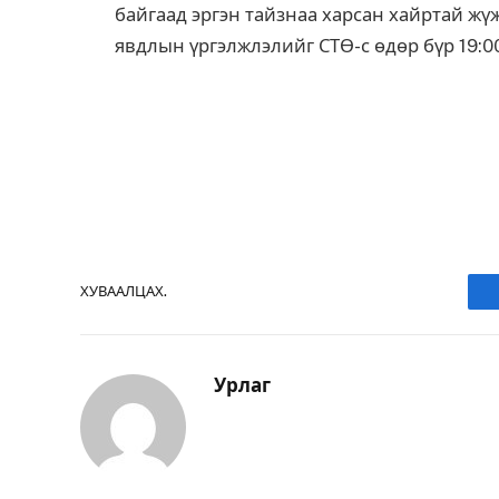
байгаад эргэн тайзнаа харсан хайртай жү
явдлын үргэлжлэлийг СТӨ-с өдөр бүр 19:00
ХУВААЛЦАХ.
Урлаг