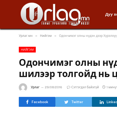
Дуу 
»
»
Урлаг.мн
Нийгэм
Одончимэг олны нүдэн дээр Хүрэлхүү
НИЙГЭМ
Одончимэг олны нүд
шилээр толгойд нь 
Урлаг
29/08/2016
Сэтгэгдэл байхгүй
1 мин
Facebook
Twitter
Linke