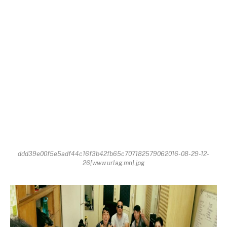
ddd39e00f5e5adf44c16f3b42fb65c707182579062016-08-29-12-
26[www.urlag.mn].jpg