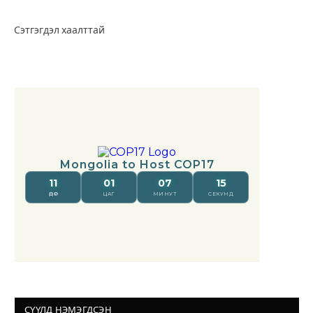
Сэтгэгдэл хаалттай
СҮҮЛД НЭМЭГДСЭН