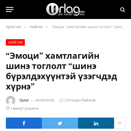
»
»
Урлаг.мн
Нийгэм
“Эмоци” хамтлагийн шинэ тоглолт “шинэ бүрэлдэхүүнтэй үзэгчдэд хүрнэ”
НИЙГЭМ
“Эмоци” хамтлагийн
шинэ тоглолт “шинэ
бүрэлдэхүүнтэй үзэгчдэд
хүрнэ”
Урлаг
29/08/2016
Сэтгэгдэл байхгүй
1 минут уншина