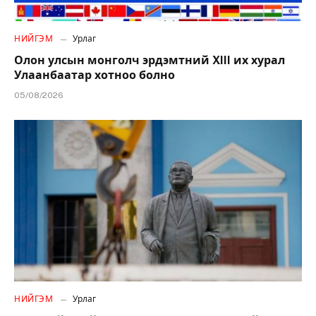
НИЙГЭМ
Урлаг
Олон улсын монголч эрдэмтний XIII их хурал
Улаанбаатар хотноо болно
05/08/2026
НИЙГЭМ
Урлаг