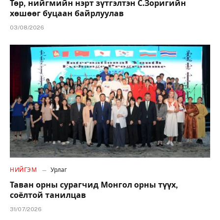
Төр, нийгмийн нэрт зүтгэлтэн С.Зоригийн
хөшөөг буцаан байрлуулав
03/08/2026
НИЙГЭМ
Урлаг
Таван орны сурагчид Монгол орны түүх,
соёлтой танилцав
31/07/2026