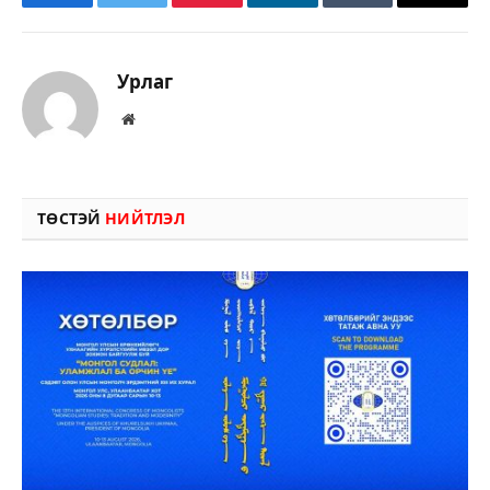
Facebook
Twitter
Pinterest
LinkedIn
Tumblr
Имэйл
Урлаг
Вэбсайт
ТӨСТЭЙ
НИЙТЛЭЛ