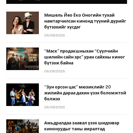
Мишель Йео Ёко Оногийн тухай
намтарчилсан кинонд түүний дүрийг
бүтээхийг хүсдэг
06/08/2026
“Маск” продакшныхан “Сүүлчийн
шилийн сайн эрс” уран сайхны киног
бүтээж байна
06/08/2026
“Зун орсон цас” мюзиклийг 20
жилийн дараа дахин үзэх боломжтой
болжээ
06/08/2026
Амьдралдаа заавал үзэх шидээвэр
кинонуудыг таны амралтад