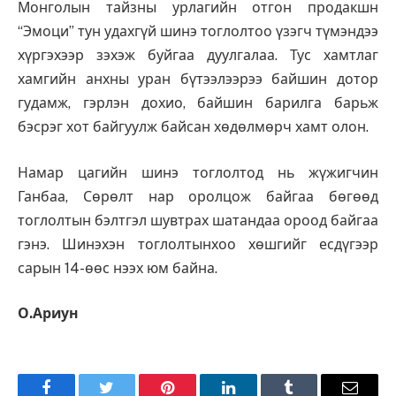
Монголын тайзны урлагийн отгон продакшн
“Эмоци” тун удахгүй шинэ тоглолтоо үзэгч түмэндээ
хүргэхээр зэхэж буйгаа дуулгалаа. Тус хамтлаг
хамгийн анхны уран бүтээлээрээ байшин дотор
гудамж, гэрлэн дохио, байшин барилга барьж
бэсрэг хот байгуулж байсан хөдөлмөрч хамт олон.
Намар цагийн шинэ тоглолтод нь жүжигчин
Ганбаа, Сөрөлт нар оролцож байгаа бөгөөд
тоглолтын бэлтгэл шувтрах шатандаа ороод байгаа
гэнэ. Шинэхэн тоглолтынхоо хөшгийг есдүгээр
сарын 14-өөс нээх юм байна.
О.Ариун