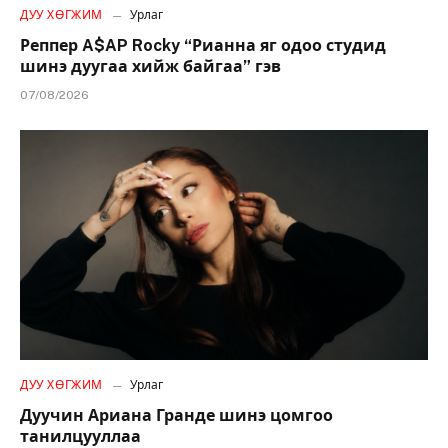
ДУУ ХӨГЖИМ
Урлаг
Реппер A$AP Rocky “Рианна яг одоо студид
шинэ дуугаа хийж байгаа” гэв
07/08/2026
ДУУ ХӨГЖИМ
Урлаг
Дуучин Ариана Гранде шинэ цомгоо
танилцууллаа