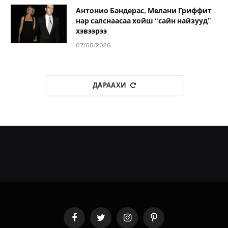
Антонио Бандерас, Мелани Гриффит
нар салснаасаа хойш “сайн найзууд”
хэвээрээ
07/08/2026
ДАРААХИ
Facebook
Twitter
Instagram
Pinterest