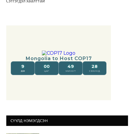
Сэтгэгдэл хаалттай
СҮҮЛД НЭМЭГДСЭН