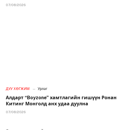
07/08/2026
ДУУ ХӨГЖИМ
Урлаг
Алдарт “Boyzone” хамтлагийн гишүүн Ронан
Китинг Монголд анх удаа дуулна
07/08/2026