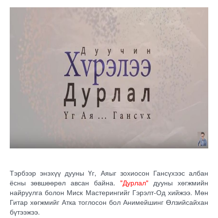
Тэрбээр энэхүү дууны Үг, Аяыг зохиосон Гансүхээс албан
ёсны зөвшөөрөл авсан байна.
"Дурлал"
дууны хөгжмийн
найруулга болон Миск Мастерингийг Гэрэлт-Од хийжээ. Мөн
Гитар хөгжмийг Атка тоглосон бол Анимейшинг Өлзийсайхан
бүтээжээ.