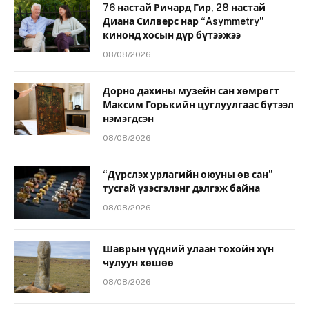
76 настай Ричард Гир, 28 настай
Диана Силверс нар “Asymmetry”
кинонд хосын дүр бүтээжээ
08/08/2026
Дорно дахины музейн сан хөмрөгт
Максим Горькийн цуглуулгаас бүтээл
нэмэгдсэн
08/08/2026
“Дүрслэх урлагийн оюуны өв сан”
тусгай үзэсгэлэнг дэлгэж байна
08/08/2026
Шаврын үүдний улаан тохойн хүн
чулуун хөшөө
08/08/2026