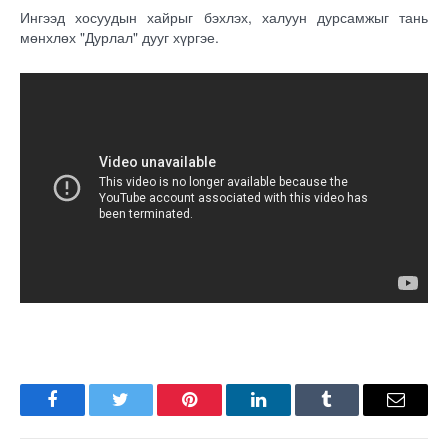
Ингээд хосуудын хайрыг бэхлэх, халуун дурсамжыг тань
мөнхлөх "Дурлал" дууг хүргэе.
Facebook
Twitter
Pinterest
LinkedIn
Tumblr
Имэйл