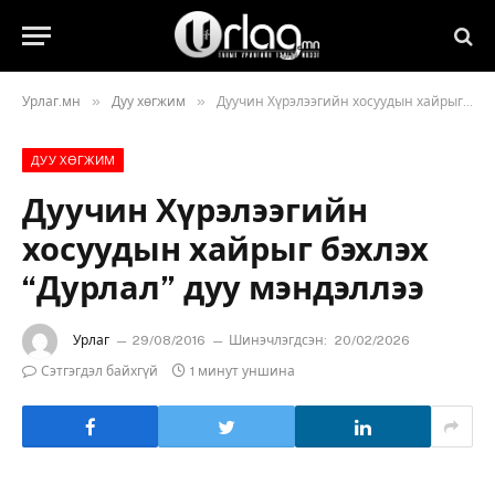
»
»
Урлаг.мн
Дуу хөгжим
Дуучин Хүрэлээгийн хосуудын хайрыг бэхлэх “Дурлал” дуу мэндэллээ
ДУУ ХӨГЖИМ
Дуучин Хүрэлээгийн
хосуудын хайрыг бэхлэх
“Дурлал” дуу мэндэллээ
Урлаг
29/08/2016
Шинэчлэгдсэн:
20/02/2026
Сэтгэгдэл байхгүй
1 минут уншина