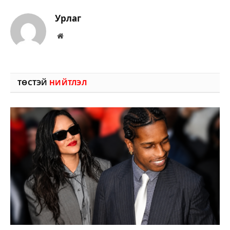
Урлаг
Вэбсайт
ТӨСТЭЙ
НИЙТЛЭЛ