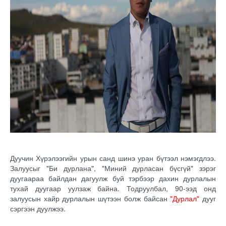
Дуучин Хүрэлээгийн урын санд шинэ уран бүтээл нэмэгдлээ.
Залуусыг "Би дурлана", "Миний дурласан бүсгүй" зэрэг
дуугаараа байлдан дагуулж буй тэрбээр дахин дурлалын
тухай дуугаар уулзаж байна. Тодруулбал, 90-ээд онд
залуусын хайр дурлалын шүтээн болж байсан
"Дурлал"
дууг
сэргээн дуулжээ.