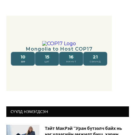
СҮҮЛД НЭМЭГДСЭН
Тэйт МакРэй “Уран бүтээлч байх нь
нэг удаагийн амжилт биш, харин