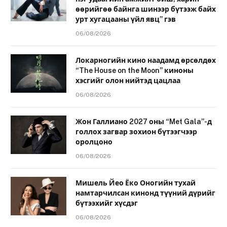
өөрийгөө байнга шинээр бүтээж байх
урт хугацааны үйл явц” гэв
06/08/2026
Локарногийн кино наадамд өрсөлдөх
“The House on the Moon” киноны
хэсгийг олон нийтэд цацлаа
06/08/2026
Жон Галлиано 2027 оны “Met Gala”-д
голлох загвар зохион бүтээгчээр
оролцоно
06/08/2026
Мишель Йео Ёко Оногийн тухай
намтарчилсан кинонд түүний дүрийг
бүтээхийг хүсдэг
06/08/2026