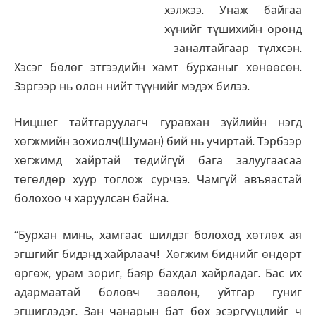
хэлжээ. Унаж байгаа
хүнийг түшихийн оронд
заналтайгаар түлхсэн.
Хэсэг бөлөг этгээдийн хамт бурханыг хөнөөсөн.
Зэргээр нь олон нийт түүнийг мэдэх билээ.
Ницшег тайтгаруулагч гуравхан зүйлийн нэгд
хөгжмийн зохиолч(Шуман) бий нь учиртай. Тэрбээр
хөгжимд хайртай төдийгүй бага залуугаасаа
төгөлдөр хуур тоглож сурчээ. Чамгүй авъяастай
болохоо ч харуулсан байна.
“Бурхан минь, хамгаас шилдэг болоход хөтлөх ая
эгшгийг бидэнд хайрлаач! Хөгжим биднийг өндөрт
өргөж, урам зориг, баяр бахдал хайрладаг. Бас их
адармаатай боловч зөөлөн, уйтгар гуниг
эгшиглэдэг. Зан чанарын бат бөх эсэргүүцлийг ч