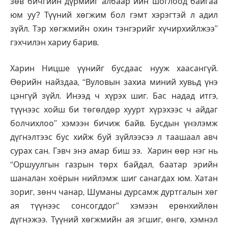
зөв бичгийн дүрмийг албаар ийн шоглоод байгаа
юм уу? Түүний хөгжим бол гэмт хэрэгтэй л адил
зүйл. Тэр хөгжмийн охин тэнгэрийг хүчирхийлжээ”
гэхчилэн хариу барив.
Харин Ницше үүнийг бусдаас нууж хаасангүй.
Өөрийн найздаа, “Вуловын захиа миний хувьд үнэ
цэнгүй зүйл. Инээд ч хүрэх шиг. Бас надад итгэ,
түүнээс хойш би төгөлдөр хуурт хүрэхээс ч айдаг
болчихлоо” хэмээн бичиж байв. Бусдын үнэлэмж
дүгнэлтээс бус хийж буй зүйлээсээ л таашаал авч
сурах сан. Гэвч энэ амар биш ээ. Харин өөр нэг нь
“Оршуулгын газрын төрх байдал, баатар эрийн
шаналан хоёрын нийлэмж шиг санагдах юм. Хатан
зориг, зөнч чанар, Шуманы дурсамж дуртгалын хөг
ая түүнээс сонсогддог” хэмээн ерөнхийлөн
дүгнэжээ. Түүний хөгжмийн ая эгшиг, өнгө, хэмнэл