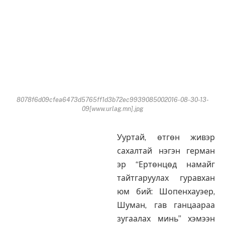
8078f6d09cfea6473d5765ff1d3b72ec9939085002016-08-30-13-
09[www.urlag.mn].jpg
Ууртай, өтгөн живэр
сахалтай нэгэн герман
эр “Ертөнцөд намайг
тайтгаруулах гуравхан
юм бий: Шопенхауэер,
Шуман, гав ганцаараа
зугаалах минь” хэмээн