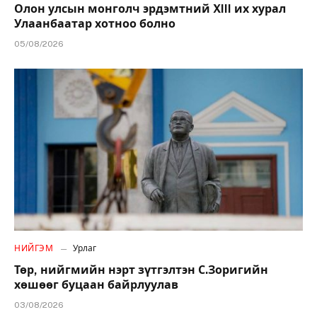
Олон улсын монголч эрдэмтний XIII их хурал
Улаанбаатар хотноо болно
05/08/2026
НИЙГЭМ
Урлаг
Төр, нийгмийн нэрт зүтгэлтэн С.Зоригийн
хөшөөг буцаан байрлуулав
03/08/2026