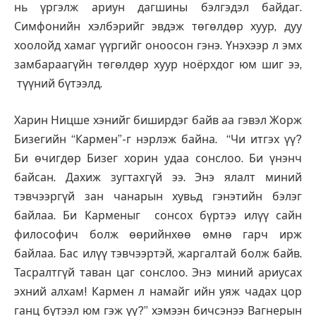
нь үргэлж ариун дагшины бэлгэдэл байдаг.
Симфонийн хэлбэрийг эвдэж төгөлдөр хуур, дуу
хоолойд хамаг үүргийг оноосон гэнэ. Үнэхээр л эмх
замбараагүйн төгөлдөр хуур ноёрхдог юм шиг ээ,
түүний бүтээлд.
Харин Ницше хэнийг биширдэг байв аа гэвэл Жорж
Бизегийн “Кармен”-г нэрлэж байна. “Чи итгэх үү?
Би өчигдөр Бизег хорин удаа сонслоо. Би үнэнч
байсан. Дахиж зугтахгүй ээ. Энэ ялалт миний
тэвчээргүй зан чанарын хувьд гэнэтийн бэлэг
байлаа. Би Карменыг сонсох бүртээ илүү сайн
философич болж өөрийнхөө өмнө гарч ирж
байлаа. Бас илүү тэвчээртэй, жаргалтай болж байв.
Тасралтгүй таван цаг сонслоо. Энэ миний ариусах
эхний алхам! Кармен л намайг ийн уяж чадах цор
ганц бүтээл юм гэж үү?” хэмээн бичсэнээ Вагнерын