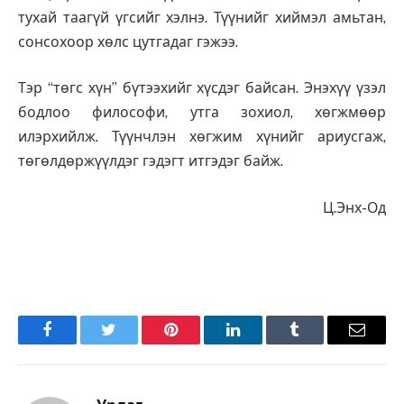
тухай таагүй үгсийг хэлнэ. Түүнийг хиймэл амьтан,
сонсохоор хөлс цутгадаг гэжээ.
Тэр “төгс хүн” бүтээхийг хүсдэг байсан. Энэхүү үзэл
бодлоо философи, утга зохиол, хөгжмөөр
илэрхийлж. Түүнчлэн хөгжим хүнийг ариусгаж,
төгөлдөржүүлдэг гэдэгт итгэдэг байж.
Ц.Энх-Од
Facebook
Twitter
Pinterest
LinkedIn
Tumblr
Имэйл