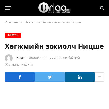
»
»
Урлаг.мн
Нийгэм
Хөгжмийн зохиолч Ницше
НИЙГЭМ
Хөгжмийн зохиолч Ницше
Урлаг
30/08/2016
Сэтгэгдэл байхгүй
3 минут уншина