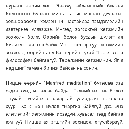
нурааж өөрчилдөг… Энэхүү гайхамшгийг бидэнд
болгоосон бурхан минь, таныг магтан дуулахыг
зөвшөөрөөч!” хэмээн 14 настайдаа тэмдэглэлийн
дэвтэрнээ үлдээжээ. Ингээд зогсохгүй хөгжмийн
зохиолч болж. Өөрийн болон бусдын шүлэгт ая
бичихдээ мастер байж. Мөн тэрбээр суут хөгжмийн
зохиолч, өөрийн анд Вагнерийн тухай “Тэр хэзээ ч
философич байгаагүй. Төрөлхийн хөгжимчин. Яг л
над шиг” хэмээн бичиж байсан нь сонин.
Ницше өөрийн “Manfred meditation” бүтээлээ хэд
хэдэн хүнд илгээсэн байдаг. Тэдний нэг нь болох
тухайн үеийнхээ алдартай, удирдаач, төгөлдөр
хуурч Ханс Вон Вулов “Наргиа байлгүй дээ. Энэ
элэглэлийг хөгжмийн ирээдүй, хувьсал гээд байгаа
юм уу? Ницше ая эгшгийн зохицол, өгүүлбэрзүй,