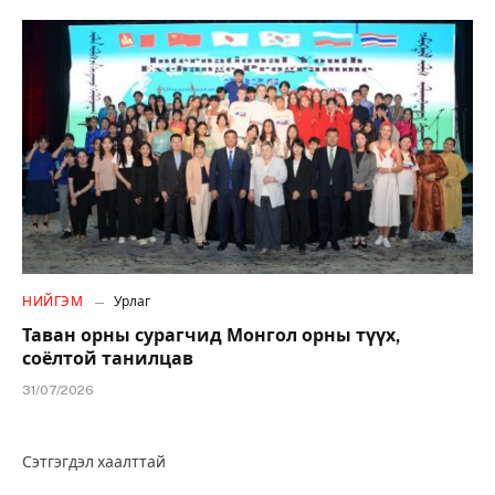
НИЙГЭМ
Урлаг
Таван орны сурагчид Монгол орны түүх,
соёлтой танилцав
31/07/2026
Сэтгэгдэл хаалттай