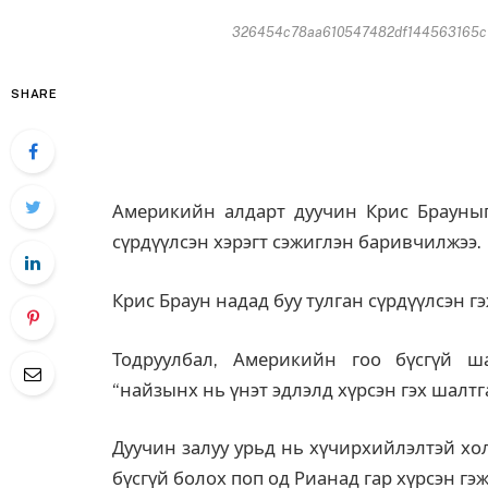
326454c78aa610547482df144563165c70
SHARE
Америкийн алдарт дуучин Крис Брауныг 
сүрдүүлсэн хэрэгт сэжиглэн баривчилжээ.
Крис Браун надад буу тулган сүрдүүлсэн гэ
Тодруулбал, Америкийн гоо бүсгүй ш
“найзынх нь үнэт эдлэлд хүрсэн гэх шалтг
Дуучин залуу урьд нь хүчирхийлэлтэй хо
бүсгүй болох поп од Рианад гар хүрсэн гэ