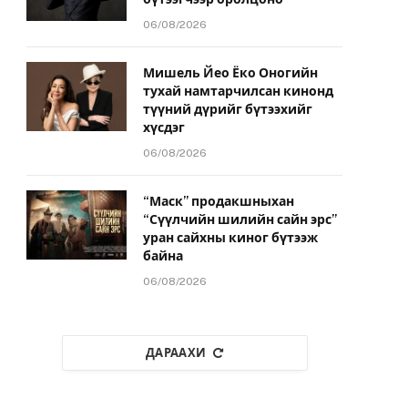
06/08/2026
Мишель Йео Ёко Оногийн
тухай намтарчилсан кинонд
түүний дүрийг бүтээхийг
хүсдэг
06/08/2026
“Маск” продакшныхан
“Сүүлчийн шилийн сайн эрс”
уран сайхны киног бүтээж
байна
06/08/2026
ДАРААХИ