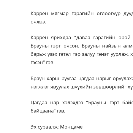
Каррен мягмар гарагийн өглөөгүүр дуу
очжээ.
Каррен ярихдаа “даваа гарагийн орой
Брауны гэрт очсон. Брауны найзын алма
барьж үзэх гэтэл тэр залуу гэнэт уурлаж,
гэсэн” гэв.
Браун харш руугаа цагдаа нарыг оруулах
нэгжлэг явуулах шүүхийн зөвшөөрлийг хүл
Цагдаа нар хэлэхдээ “Брауны гэрт бай
байцаана” гэв.
Эх сурвалж: Монцаме