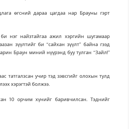
длага өгсний дараа цагдаа нар Брауны гэрт
 би нэг найзтайгаа ажил хэргийн шугамаар
азан зүүлтийг би “сайхан зүүлт” байна гээд
 харин Браун миний нүүрэнд буу тулган “Зайл!”
аас татгалзсан учир тэд зэвсгийг олохын тулд
ээх хэрэгтэй болжээ.
сан 10 орчим хүнийг баривчилсан. Тэднийг