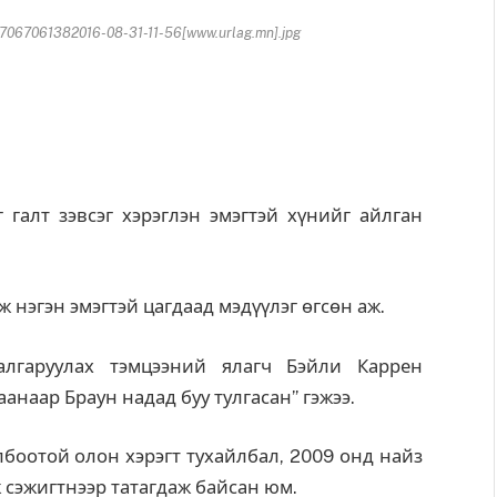
67061382016-08-31-11-56[www.urlag.mn].jpg
галт зэвсэг хэрэглэн эмэгтэй хүнийг айлган
ж нэгэн эмэгтэй цагдаад мэдүүлэг өгсөн аж.
алгаруулах тэмцээний ялагч Бэйли Каррен
аанаар Браун надад буу тулгасан” гэжээ.
лбоотой олон хэрэгт тухайлбал, 2009 онд найз
ж сэжигтнээр татагдаж байсан юм.