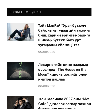
СҮҮЛД НЭМЭГДСЭН
Тэйт МакРэй “Уран бүтээлч
байх нь нэг удаагийн амжилт
биш, харин өөрийгөө байнга
шинээр бүтээж байх урт
хугацааны үйл явц” гэв
06/08/2026
Локарногийн кино наадамд
өрсөлдөх “The House on the
Moon” киноны хэсгийг олон
нийтэд цацлаа
06/08/2026
Жон Галлиано 2027 оны “Met
Gala”-д голлох загвар зохион
бүтээгчээр оролцоно