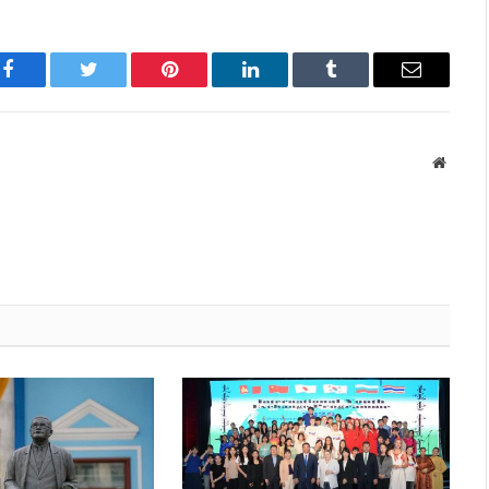
Facebook
Twitter
Pinterest
LinkedIn
Tumblr
Имэйл
Вэбса