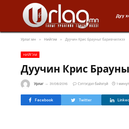
Дуу 
»
»
Урлаг.мн
Нийгэм
Дуучин Крис Брауныг баривчилжээ
НИЙГЭМ
Дуучин Крис Браун
Урлаг
31/08/2016
Сэтгэгдэл байхгүй
1 мину
Facebook
Twitter
Linke