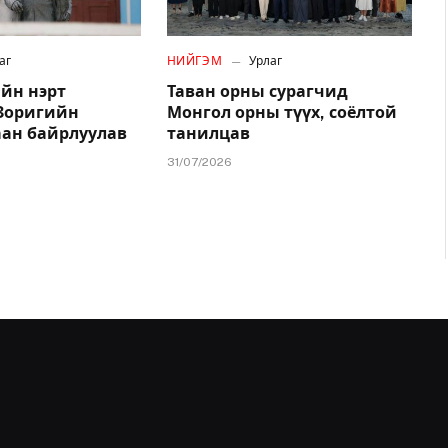
аг
НИЙГЭМ
Урлаг
йн нэрт
Таван орны сурагчид
.Зоригийн
Монгол орны түүх, соёлтой
аан байрлуулав
танилцав
31/07/2026