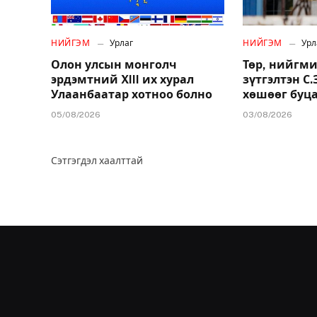
НИЙГЭМ
Урлаг
НИЙГЭМ
Урл
Олон улсын монголч
Төр, нийгми
эрдэмтний XIII их хурал
зүтгэлтэн С
Улаанбаатар хотноо болно
хөшөөг буц
05/08/2026
03/08/2026
Сэтгэгдэл хаалттай