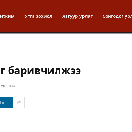
хөгжим
Утга зохиол
Язгуур урлаг
Сонгодог ур
ыг баривчилжээ
т уншина
dIn