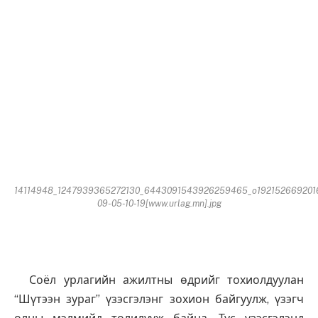
14114948_1247939365272130_6443091543926259465_o192152669201
09-05-10-19[www.urlag.mn].jpg
Соёл урлагийн ажилтны өдрийг тохиолдуулан
“Шүтээн зураг” үзэсгэлэнг зохион байгуулж, үзэгч