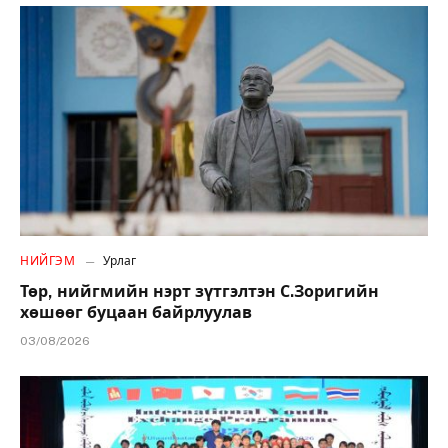
НИЙГЭМ
Урлаг
Төр, нийгмийн нэрт зүтгэлтэн С.Зоригийн
хөшөөг буцаан байрлуулав
03/08/2026