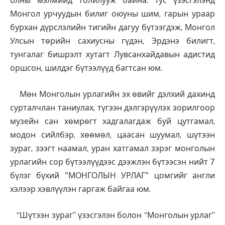
олны мэлмийд толилууж байна. Тус үзэсгэлэнд
Монгол урчуудын билиг оюуны шим, гарын ураар
бурхан дүрслэлийн тигийн дагуу бүтээгдэж, Монгол
Улсын төрийн сахиусны гүдэн, Эрдэнэ билигт,
тунгалаг бишрэлт хутагт Лувсанхайдавын адистид
оршсон, шилдэг бүтээлүүд багтсан юм.
Мөн Монголын урлагийн эх өвийг дэлхий дахинд
сурталчлан таниулах, түгээн дэлгэрүүлэх зорилгоор
музейн сан хөмрөгт хадгалагдаж буй цутгамал,
модон сийлбэр, хөөмөл, цаасан шуумал, шүтээн
зураг, зээгт наамал, уран хатгамал зэрэг монголын
урлагийн сор бүтээлүүдээс дээжлэн бүтээсэн нийт 7
бүлэг бүхий "МОНГОЛЫН УРЛАГ" цомгийг англи
хэлээр хэвлүүлэн гаргаж байгаа юм.
“Шүтээн зураг” үзэсгэлэн болон “Монголын урлаг”