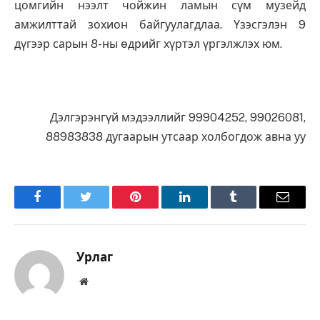
цомгийн нээлт чойжин ламын сүм музейд
амжилттай зохион байгуулагдлаа. Үзэсгэлэн 9
дүгээр сарын 8-ны өдрийг хүртэл үргэлжлэх юм.
Дэлгэрэнгүй мэдээллийг 99904252, 99026081,
88983838 дугаарын утсаар холбогдож авна уу
Facebook
Twitter
Pinterest
LinkedIn
Tumblr
Имэйл
Урлаг
Вэбсайт