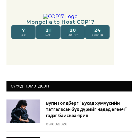
СҮҮЛД НЭМЭГДСЭН
Вупи Голдберг “Бусад хүмүүсийн
татгалзсан бүх дүрийг надад өгөөч”
гэдэг байснаа ярив
09/08/2026