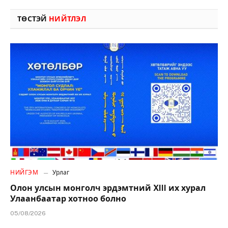
ТӨСТЭЙ
НИЙТЛЭЛ
НИЙГЭМ
Урлаг
Олон улсын монголч эрдэмтний XIII их хурал
Улаанбаатар хотноо болно
05/08/2026