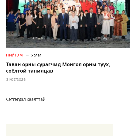
НИЙГЭМ
Урлаг
Таван орны сурагчид Монгол орны түүх,
соёлтой танилцав
31/07/2026
Сэтгэгдэл хаалттай