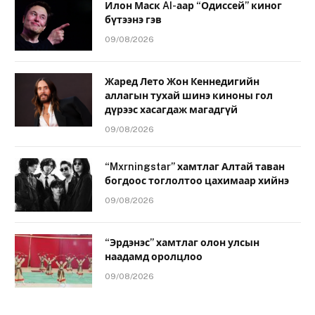
Илон Маск AI-аар “Одиссей” киног
бүтээнэ гэв
09/08/2026
Жаред Лето Жон Кеннедигийн
аллагын тухай шинэ киноны гол
дүрээс хасагдаж магадгүй
09/08/2026
“Mxrningstar” хамтлаг Алтай таван
богдоос тоглолтоо цахимаар хийнэ
09/08/2026
“Эрдэнэс” хамтлаг олон улсын
наадамд оролцлоо
09/08/2026