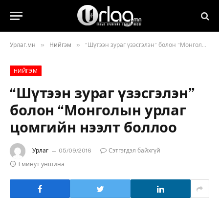
»
»
Урлаг.мн
Нийгэм
“Шүтээн зураг үзэсгэлэн” болон “Монголын урлаг цомгийн нээлт боллоо
НИЙГЭМ
“Шүтээн зураг үзэсгэлэн”
болон “Монголын урлаг
цомгийн нээлт боллоо
Урлаг
05/09/2016
Сэтгэгдэл байхгүй
1 минут уншина