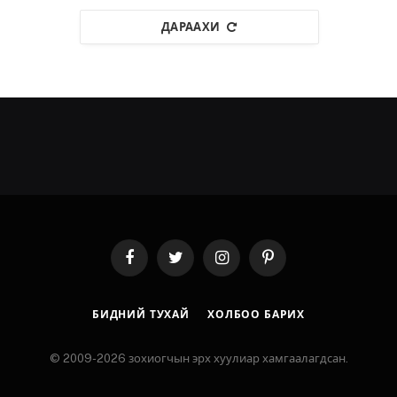
ДАРААХИ
Facebook
Twitter
Instagram
Pinterest
БИДНИЙ ТУХАЙ
ХОЛБОО БАРИХ
© 2009-2026 зохиогчын эрх хуулиар хамгаалагдсан.