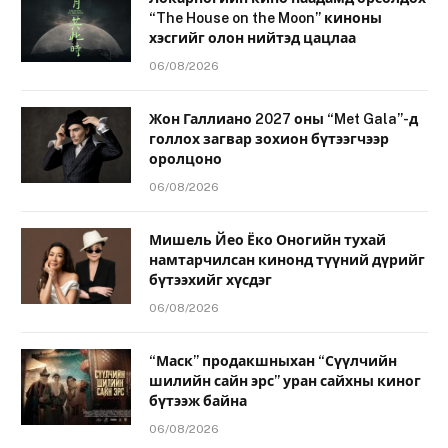
“The House on the Moon” киноны
хэсгийг олон нийтэд цацлаа
06/08/2026
Жон Галлиано 2027 оны “Met Gala”-д
голлох загвар зохион бүтээгчээр
оролцоно
06/08/2026
Мишель Йео Ёко Оногийн тухай
намтарчилсан кинонд түүний дүрийг
бүтээхийг хүсдэг
06/08/2026
“Маск” продакшныхан “Сүүлчийн
шилийн сайн эрс” уран сайхны киног
бүтээж байна
06/08/2026