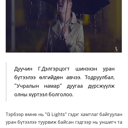
Дуучин Г.Дэлгэрцогт шинэхэн уран
бүтээлээ өлгийдөн авчээ. Тодруулбал,
"Учралын намар" дуугаа дүрсжүүлж
олны хүртээл болголоо.
Тэрбээр өмнө нь "G Lights" гэдэг хамтлаг байгуулан
уран бүтээлээ туурвиж байсан гэдгээр нь уншигч та