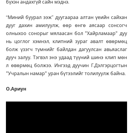
бүхэн андахгүй сайн мэднэ.
“Миний буурал ээж” дуугаараа алтан үеийн сайхан
дууг дахин амилуулж, өөр өнгө аясаар сонсогч
олныхоо сонорыг мялаасан бол "Хайрламаар" дуу
нь цоглог хэмнэл, клипний зураг авалт өвөрмөц
болж үзэгч түмнийг байлдан дагуулсан авьяаслаг
дууч залуу. Тэгвэл энэ удаад түүний шинэ клип мөн
л өвөрмөц болжээ. Ингээд дуучин Г.Дэлгэрцогтын
"Учралын намар" уран бүтээлийг толилуулж байна.
О.Ариун