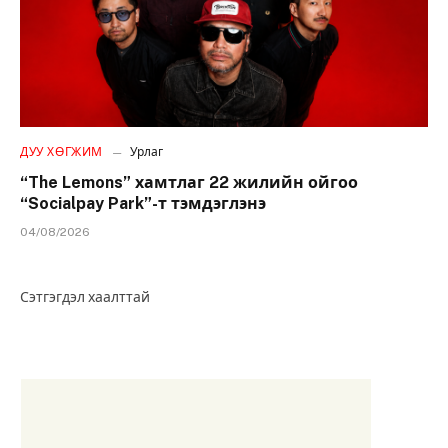
ДУУ ХӨГЖИМ
Урлаг
“The Lemons” хамтлаг 22 жилийн ойгоо
“Socialpay Park”-т тэмдэглэнэ
04/08/2026
Сэтгэгдэл хаалттай