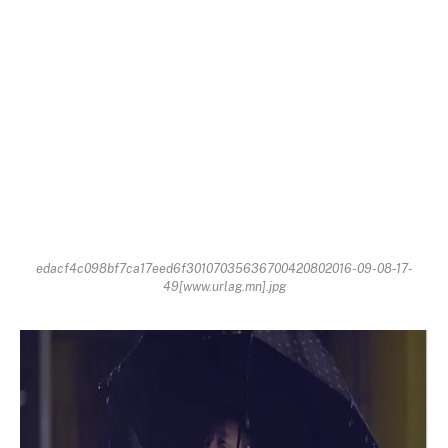
edacf4c098bf7ca17eed6f30107035636700420802016-09-08-17-
49[www.urlag.mn].jpg