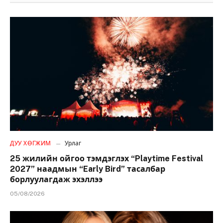
ДУУ ХӨГЖИМ
Урлаг
25 жилийн ойгоо тэмдэглэх “Playtime Festival
2027” наадмын “Early Bird” тасалбар
борлуулагдаж эхэллээ
05/08/2026