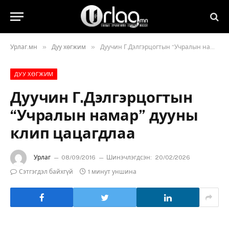
»
»
Урлаг.мн
Дуу хөгжим
Дуучин Г.Дэлгэрцогтын “Учралын намар” дууны клип цацагдлаа
ДУУ ХӨГЖИМ
Дуучин Г.Дэлгэрцогтын
“Учралын намар” дууны
клип цацагдлаа
Урлаг
08/09/2016
Шинэчлэгдсэн:
20/02/2026
Сэтгэгдэл байхгүй
1 минут уншина