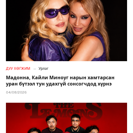
ДУУ ХӨГЖИМ
Урлаг
Мадонна, Кайли Миноуг нарын хамтарсан
уран бүтээл тун удахгүй сонсогчдод хүрнэ
04/08/2026