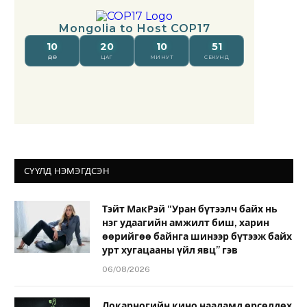
СҮҮЛД НЭМЭГДСЭН
Тэйт МакРэй “Уран бүтээлч байх нь
нэг удаагийн амжилт биш, харин
өөрийгөө байнга шинээр бүтээж байх
урт хугацааны үйл явц” гэв
06/08/2026
Локарногийн кино наадамд өрсөлдөх