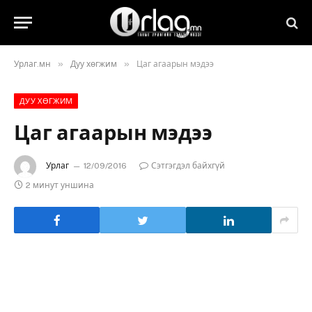
»
»
Урлаг.мн
Дуу хөгжим
Цаг агаарын мэдээ
ДУУ ХӨГЖИМ
Цаг агаарын мэдээ
Урлаг
12/09/2016
Сэтгэгдэл байхгүй
2 минут уншина