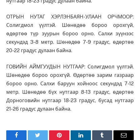
нутгаар 18-23 градус дулаан байна.
ОТРЫН НУТАГ ХЭРЛЭНБАЯН-УЛААН ОРЧМООР:
Солигдмол үүлтэй. Шөнөдөө бороо орохгүй,
өдөртөө түр зуурын бороо орно. Салхи зүүнээс
секундэд 3-8 метр. Шөнөдөө 7-9 градус, өдөртөө
20-22 градус дулаан байна.
ГОВИЙН АЙМГУУДЫН НУТГААР: Солигдмол үүлтэй.
Шөнөдөө бороо орохгүй. Өдөртөө зарим газраар
бороо орно. Салхи баруун хойноос секундэд 7-12
метр. Шөнөдөө бүх нутгаар 8-13 градус, өдөртөө
Дорноговийн нутгаар 18-23 градус, бусад нутгаар
21-26 градус дулаан байна.
Facebook
Twitter
Pinterest
LinkedIn
Tumblr
Имэйл