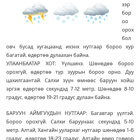
ээр
бор
оо
орох
бол
овч бусад хугацаанд ихэнх нутгаар бороо хур
багатай, өдөртөө дулаахан байна.
УЛААНБААТАР ХОТ: Үүлшинэ. Шөнөдөө бороо
орохгүй, өдөртөө түр зуурын бороо орно. Дуу
цахилгаантай. Салхи зүүн өмнөөс баруун хойш
эргэж өдөртөө секундэд 7-12 метр. Шөнөдөө 8-10
градус, өдөртөө 19-21 градус дулаан байна.
БАРУУН АЙМГУУДЫН НУТГААР: Багавтар үүлтэй.
Бороо орохгүй. Салхи баруунаас секундэд 5-10
метр. Алтай, Хангайн уулархаг нутгаар шөнөдөө 1-6
градус, өдөртөө 18-23 градус, Алтайн өвөр говиор