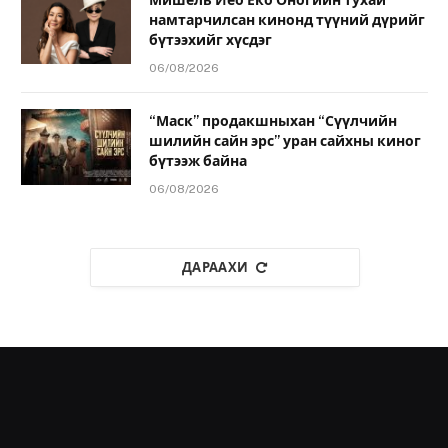
Мишель Йео Ёко Оногийн тухай
намтарчилсан кинонд түүний дүрийг
бүтээхийг хүсдэг
06/08/2026
“Маск” продакшныхан “Сүүлчийн
шилийн сайн эрс” уран сайхны киног
бүтээж байна
06/08/2026
ДАРААХИ