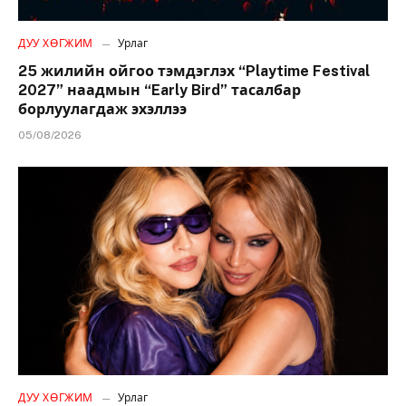
ДУУ ХӨГЖИМ
Урлаг
25 жилийн ойгоо тэмдэглэх “Playtime Festival
2027” наадмын “Early Bird” тасалбар
борлуулагдаж эхэллээ
05/08/2026
ДУУ ХӨГЖИМ
Урлаг