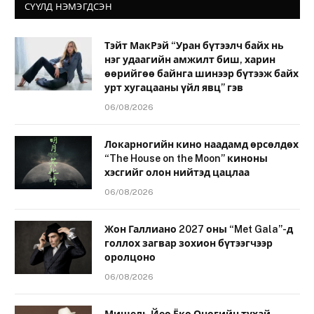
СҮҮЛД НЭМЭГДСЭН
Тэйт МакРэй “Уран бүтээлч байх нь
нэг удаагийн амжилт биш, харин
өөрийгөө байнга шинээр бүтээж байх
урт хугацааны үйл явц” гэв
06/08/2026
Локарногийн кино наадамд өрсөлдөх
“The House on the Moon” киноны
хэсгийг олон нийтэд цацлаа
06/08/2026
Жон Галлиано 2027 оны “Met Gala”-д
голлох загвар зохион бүтээгчээр
оролцоно
06/08/2026