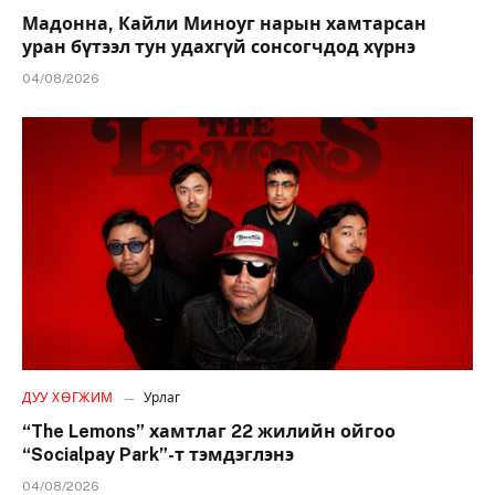
Мадонна, Кайли Миноуг нарын хамтарсан
уран бүтээл тун удахгүй сонсогчдод хүрнэ
04/08/2026
ДУУ ХӨГЖИМ
Урлаг
“The Lemons” хамтлаг 22 жилийн ойгоо
“Socialpay Park”-т тэмдэглэнэ
04/08/2026