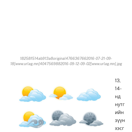
18258f514ab913a8original4766367662016-07-21-09-
18[www.urlag.mn]4047569882016-09-12-09-02[www.urlag.mn].jpg
13,
14-
нд
нутг
ийн
зүүн
хэсг