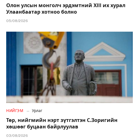
Олон улсын монголч эрдэмтний XIII их хурал
Улаанбаатар хотноо болно
05/08/2026
НИЙГЭМ
Урлаг
Төр, нийгмийн нэрт зүтгэлтэн С.Зоригийн
хөшөөг буцаан байрлуулав
03/08/2026