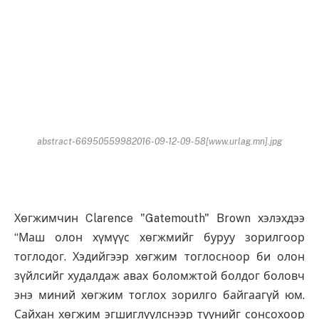
abstract-66950559982016-09-12-09-58[www.urlag.mn].jpg
Хөгжимчин Clarence "Gatemouth" Brown хэлэхдээ
“Маш олон хүмүүс хөгжмийг буруу зорилгоор
тоглодог. Хэдийгээр хөгжим тоглосноор би олон
зүйлсийг худалдаж авах боломжтой болдог боловч
энэ миний хөгжим тоглох зорилго байгаагүй юм.
Сайхан хөгжим эгшиглүүлснээр түүнийг сонсохоор