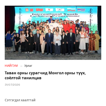
НИЙГЭМ
Урлаг
Таван орны сурагчид Монгол орны түүх,
соёлтой танилцав
31/07/2026
Сэтгэгдэл хаалттай