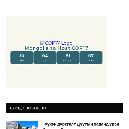
СҮҮЛД НЭМЭГДСЭН
Түүхэн дурсгалт Дуутын хаданд уран