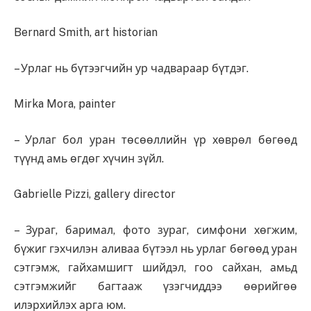
Bernard Smith, art historian
– Урлаг нь бүтээгчийн ур чадвараар бүтдэг.
Mirka Mora, painter
– Урлаг бол уран төсөөллийн үр хөврөл бөгөөд
түүнд амь өгдөг хүчин зүйл.
Gabrielle Pizzi, gallery director
– Зураг, баримал, фото зураг, симфони хөгжим,
бүжиг гэхчилэн аливаа бүтээл нь урлаг бөгөөд уран
сэтгэмж, гайхамшигт шийдэл, гоо сайхан, амьд
сэтгэмжийг багтааж үзэгчиддээ өөрийгөө
илэрхийлэх арга юм.