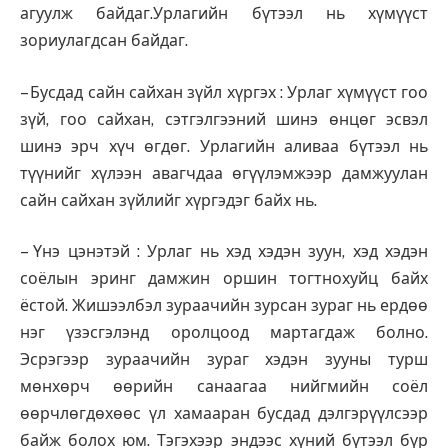
агуулж байдаг.Урлагийн бүтээл нь хүмүүст
зориулагдсан байдаг.
– Бусдад сайн сайхан зүйл хүргэх : Урлаг хүмүүст гоо
зүй, гоо сайхан, сэтгэлгээний шинэ өнцөг эсвэл
шинэ эрч хүч өгдөг. Урлагийн аливаа бүтээл нь
түүнийг хүлээн авагчдаа өгүүлэмжээр дамжуулан
сайн сайхан зүйлийг хүргэдэг байх нь.
– Үнэ цэнэтэй : Урлаг нь хэд хэдэн зуун, хэд хэдэн
соёлын эринг дамжин оршин тогтнохуйц байх
ёстой. Жишээлбэл зураачийн зурсан зураг нь ердөө
нэг үзэсгэлэнд оролцоод мартагдаж болно.
Эсрэгээр зураачийн зураг хэдэн зууны турш
мөнхөрч өөрийн санаагаа нийгмийн соёл
өөрчлөгдөхөөс үл хамааран бусдад дэлгэрүүлсээр
байж болох юм. Тэгэхээр эндээс хүний бүтээл бүр