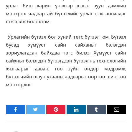
урлаг биш харин үнэхээр хэдэн зуун дамжин
мөнхрөх чадвартай бүтээлийг урлаг гэж ангилдаг
гэж хэлж болох юм.
Урлагийн бүтээл бол хүний төгс бүтээл юм. Бүтээл
бусад хүмүүст сайн сайханыг бэлэгдэн
зориулагдсан байхдаа төгс билээ. Хүмүүст сайн
сайхныг бэлэгдэн бүтээгдсэн бүтээл нь технологийн
хязгаарыг даван, гоо зүйн өндөр мэдрэмж,
бүтээгчийн оюун ухааны чадварыг өөртөө шингээн
мөнхөрдөг.
Facebook
Twitter
Pinterest
LinkedIn
Tumblr
Имэйл