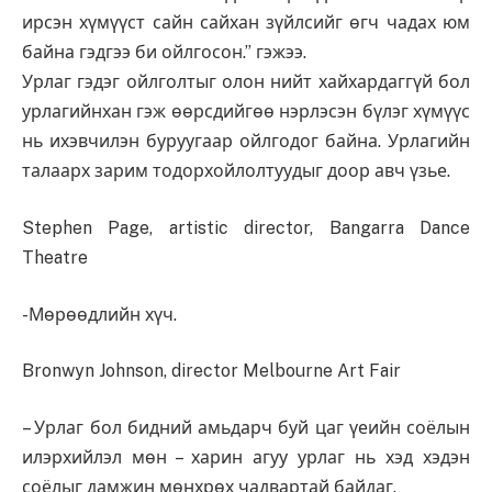
ирсэн хүмүүст сайн сайхан зүйлсийг өгч чадах юм
байна гэдгээ би ойлгосон.” гэжээ.
Урлаг гэдэг ойлголтыг олон нийт хайхардаггүй бол
урлагийнхан гэж өөрсдийгөө нэрлэсэн бүлэг хүмүүс
нь ихэвчилэн буруугаар ойлгодог байна. Урлагийн
талаарх зарим тодорхойлолтуудыг доор авч үзье.
Stephen Page, artistic director, Bangarra Dance
Theatre
-Мөрөөдлийн хүч.
Bronwyn Johnson, director Melbourne Art Fair
– Урлаг бол бидний амьдарч буй цаг үеийн соёлын
илэрхийлэл мөн – харин агуу урлаг нь хэд хэдэн
соёлыг дамжин мөнхрөх чадвартай байдаг.