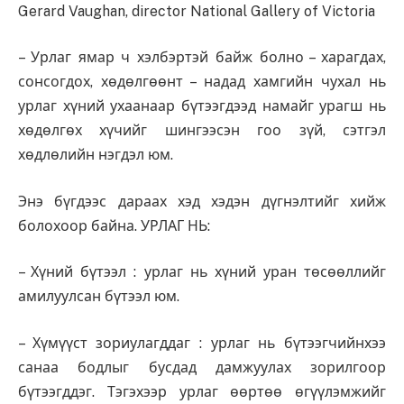
Gerard Vaughan, director National Gallery of Victoria
– Урлаг ямар ч хэлбэртэй байж болно – харагдах,
сонсогдох, хөдөлгөөнт – надад хамгийн чухал нь
урлаг хүний ухаанаар бүтээгдээд намайг урагш нь
хөдөлгөх хүчийг шингээсэн гоо зүй, сэтгэл
хөдлөлийн нэгдэл юм.
Энэ бүгдээс дараах хэд хэдэн дүгнэлтийг хийж
болохоор байна. УРЛАГ НЬ:
– Хүний бүтээл : урлаг нь хүний уран төсөөллийг
амилуулсан бүтээл юм.
– Хүмүүст зориулагддаг : урлаг нь бүтээгчийнхээ
санаа бодлыг бусдад дамжуулах зорилгоор
бүтээгддэг. Тэгэхээр урлаг өөртөө өгүүлэмжийг