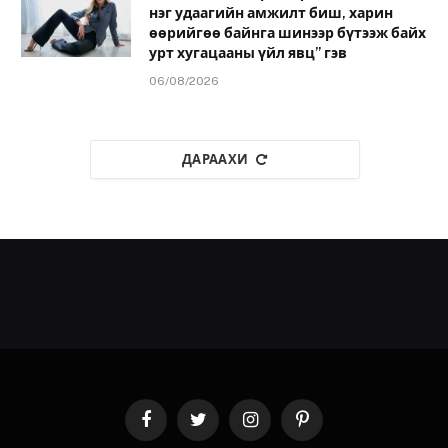
нэг удаагийн амжилт биш, харин
өөрийгөө байнга шинээр бүтээж байх
урт хугацааны үйл явц” гэв
06/08/2026
ДАРААХИ
Facebook
Twitter
Instagram
Pinterest