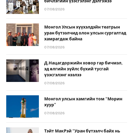
бичлэгийн үзэсгэлэнг дэлгэжээ
07/08/2026
Монгол Улсын хүүхэлдэйн театрын
уран бүтээлчид олон улсын сургалтад
хамрагдаж байна
07/08/2026
Д.Нацагдоржийн ховор гар бичмэл,
эд өлгийн зүйлс бүхий тусгай
үзэсгэлэнг нээлээ
07/08/2026
Монгол улсын хамгийн том “Морин
хуур”
07/08/2026
Тэйт МакРэй “Уран бүтээлч байх нь