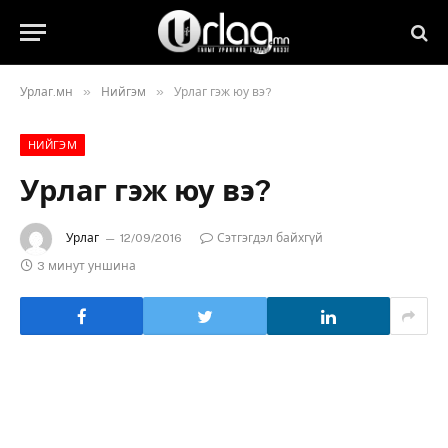
»
»
Урлаг.мн
Нийгэм
Урлаг гэж юу вэ?
НИЙГЭМ
Урлаг гэж юу вэ?
Урлаг
12/09/2016
Сэтгэгдэл байхгүй
3 минут уншина