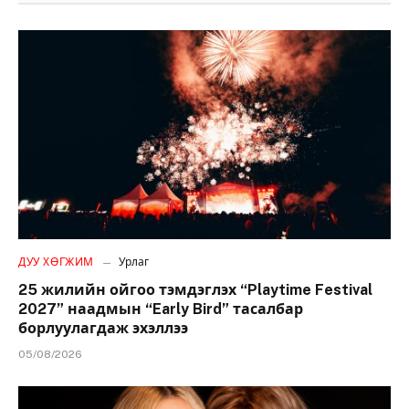
ДУУ ХӨГЖИМ
Урлаг
25 жилийн ойгоо тэмдэглэх “Playtime Festival
2027” наадмын “Early Bird” тасалбар
борлуулагдаж эхэллээ
05/08/2026