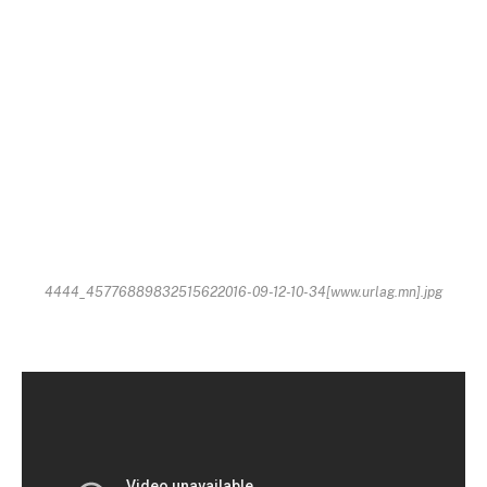
4444_45776889832515622016-09-12-10-34[www.urlag.mn].jpg