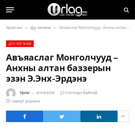
»
»
Урлаг.мн
Дуу хөгжим
Авъяаслаг Монголчууд – Анхны алтан баззерын эзэн Э.Энх-Эрдэнэ
ДУУ ХӨГЖИМ
Авъяаслаг Монголчууд –
Анхны алтан баззерын
эзэн Э.Энх-Эрдэнэ
Урлаг
12/09/2016
Сэтгэгдэл байхгүй
1 минут уншина