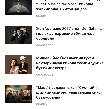
“The House on the Moon” киноны
хэсгийг олон нийтэд цацлаа
06/08/2026
Жон Галлиано 2027 оны “Met Gala”-д
голлох загвар зохион бүтээгчээр
оролцоно
06/08/2026
Мишель Йео Ёко Оногийн тухай
намтарчилсан кинонд түүний дүрийг
бүтээхийг хүсдэг
06/08/2026
“Маск” продакшныхан “Сүүлчийн
шилийн сайн эрс” уран сайхны киног
бүтээж байна
06/08/2026