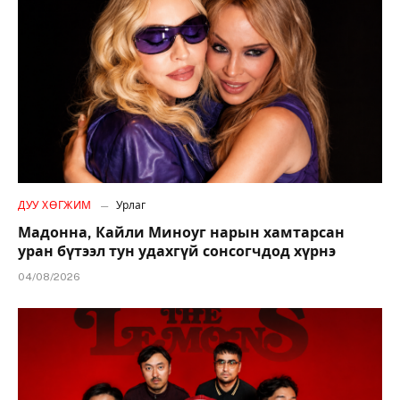
ДУУ ХӨГЖИМ
Урлаг
Мадонна, Кайли Миноуг нарын хамтарсан
уран бүтээл тун удахгүй сонсогчдод хүрнэ
04/08/2026