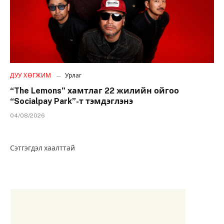
ДУУ ХӨГЖИМ
Урлаг
“The Lemons” хамтлаг 22 жилийн ойгоо
“Socialpay Park”-т тэмдэглэнэ
04/08/2026
Сэтгэгдэл хаалттай