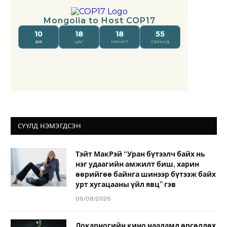
СҮҮЛД НЭМЭГДСЭН
Тэйт МакРэй “Уран бүтээлч байх нь
нэг удаагийн амжилт биш, харин
өөрийгөө байнга шинээр бүтээж байх
урт хугацааны үйл явц” гэв
06/08/2026
Локарногийн кино наадамд өрсөлдөх