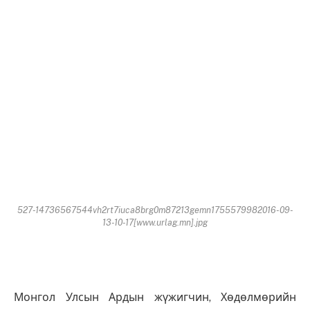
527-14736567544vh2rt7iuca8brg0m87213gemn1755579982016-09-
13-10-17[www.urlag.mn].jpg
Монгол Улсын Ардын жүжигчин, Хөдөлмөрийн