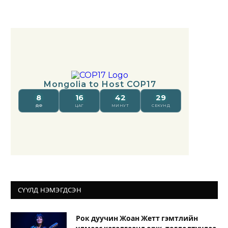
СҮҮЛД НЭМЭГДСЭН
Рок дуучин Жоан Жетт гэмтлийн