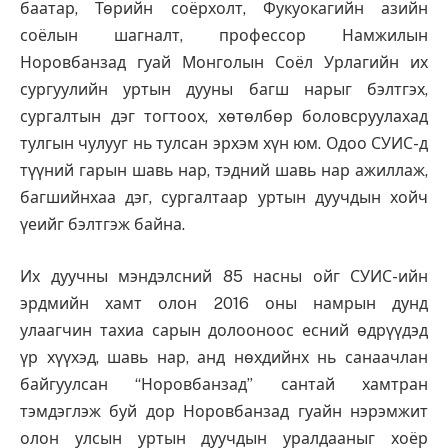
баатар, Төрийн соёрхолт, Фукуокагийн азийн
соёлын шагналт, профессор Намжилын
Норовбанзад гуай Монголын Соёл Урлагийн их
сургуулийн уртын дууны багш нарыг бэлтгэх,
сургалтын дэг тогтоох, хөтөлбөр боловсруулахад
тулгын чулууг нь тулсан эрхэм хүн юм. Одоо СУИС-д
түүний гарын шавь нар, тэдний шавь нар ажиллаж,
багшийнхаа дэг, сургалтаар уртын дуучдын хойч
үеийг бэлтгэж байна.
Их дуучны мэндэлсний 85 насны ойг СУИС-ийн
эрдмийн хамт олон 2016 оны намрын дунд
улаагчин тахиа сарын долооноос есний өдрүүдэд
үр хүүхэд, шавь нар, анд нөхдийнх нь санаачлан
байгуулсан “Норовбанзад” сантай хамтран
тэмдэглэж буй дор Норовбанзад гуайн нэрэмжит
олон улсын уртын дуучдын уралдааныг хоёр