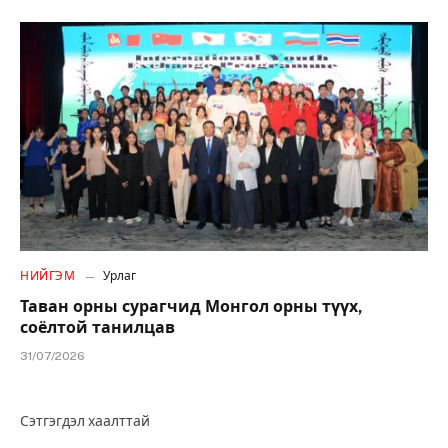
НИЙГЭМ
Урлаг
Таван орны сурагчид Монгол орны түүх,
соёлтой танилцав
31/07/2026
Сэтгэгдэл хаалттай