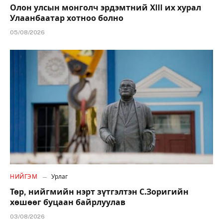
Олон улсын монголч эрдэмтний XIII их хурал
Улаанбаатар хотноо болно
05/08/2026
НИЙГЭМ
Урлаг
Төр, нийгмийн нэрт зүтгэлтэн С.Зоригийн
хөшөөг буцаан байрлуулав
03/08/2026