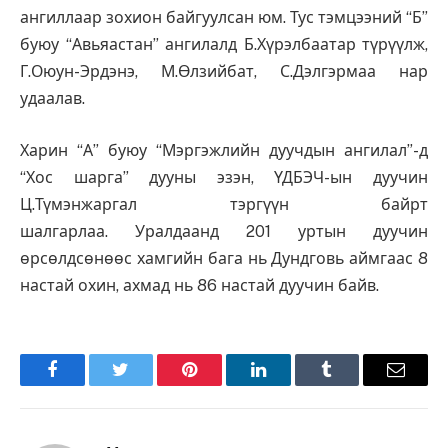
ангиллаар зохион байгуулсан юм. Тус тэмцээний “Б”
буюу “Авьяастан” ангилалд Б.Хүрэлбаатар түрүүлж,
Г.Оюун-Эрдэнэ, М.Өлзийбат, С.Дэлгэрмаа нар
удаалав.
Харин “А” буюу “Мэргэжлийн дуучдын ангилал”-д
“Хос шарга” дууны эзэн, ҮДБЭЧ-ын дуучин
Ц.Түмэнжаргал тэргүүн байрт
шалгарлаа. Уралдаанд 201 уртын дуучин
өрсөлдсөнөөс хамгийн бага нь Дундговь аймгаас 8
настай охин, ахмад нь 86 настай дуучин байв.
Facebook
Twitter
Pinterest
LinkedIn
Tumblr
Имэйл