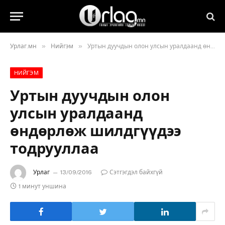
»
»
Урлаг.мн
Нийгэм
Уртын дуучдын олон улсын уралдаанд өндөрлөж шилдгүүдээ тодрууллаа
НИЙГЭМ
Уртын дуучдын олон
улсын уралдаанд
өндөрлөж шилдгүүдээ
тодрууллаа
Урлаг
13/09/2016
Сэтгэгдэл байхгүй
1 минут уншина