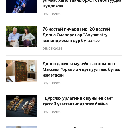
улмаас хагалгаанд орж, тоглолтуудаа
цуцалжээ
08/08/2026
76 настай Ричард Гир, 28 настай
Диана Силверс нар “Asymmetry”
кинонд хосын дүр бүтээжээ
08/08/2026
Дорно дахины музейн сан хөмрөгт
Максим Горькийн цуглуулгаас бүтээл
нэмэгдсэн
08/08/2026
“Дүрслэх урлагийн оюуны өв сан”
тусгай үзэсгэлэнг дэлгэж байна
08/08/2026