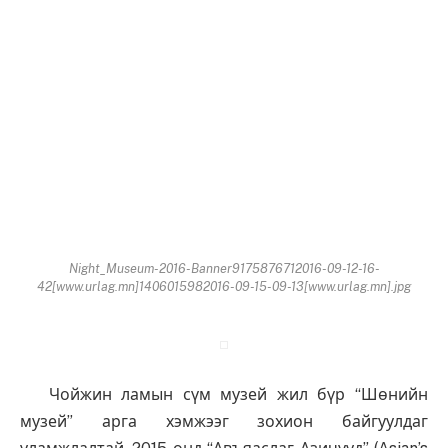
Night_Museum-2016-Banner9175876712016-09-12-16-
42[www.urlag.mn]1406015982016-09-15-09-13[www.urlag.mn].jpg
Чойжин ламын сүм музей жил бүр “Шөнийн
музей” арга хэмжээг зохион байгуулдаг