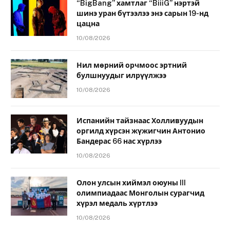
“BigBang” хамтлаг “BiiiG” нэртэй
шинэ уран бүтээлээ энэ сарын 19-нд
цацна
10/08/2026
Нил мөрний орчмоос эртний
булшнуудыг илрүүлжээ
10/08/2026
Испанийн тайзнаас Холливуудын
оргилд хүрсэн жүжигчин Антонио
Бандерас 66 нас хүрлээ
10/08/2026
Олон улсын хиймэл оюуны III
олимпиадаас Монголын сурагчид
хүрэл медаль хүртлээ
10/08/2026