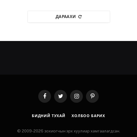
ДАРААХИ
Facebook
Twitter
Instagram
Pinterest
БИДНИЙ ТУХАЙ
ХОЛБОО БАРИХ
© 2009-2026 зохиогчын эрх хуулиар хамгаалагдсан.