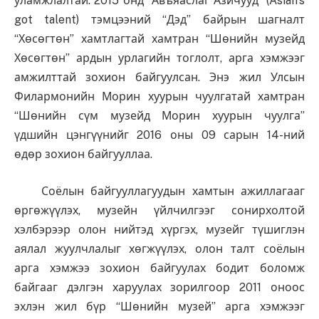
уламжлалтай. 2015 онд “Авъяаслаг Азичууд” (Asian’s
got talent) тэмцээний “Дэд” байрын шагналт
“Хөсөгтөн” хамтлагтай хамтран “Шөнийн музейд
Хөсөгтөн” ардын урлагийн тоглолт, арга хэмжээг
амжилттай зохион байгуулсан. Энэ жил Улсын
Филармонийн Морин хуурын чуулгатай хамтран
“Шөнийн сүм музейд Морин хуурын чуулга”
үдшийн цэнгүүнийг 2016 оны 09 сарын 14-ний
өдөр зохион байгууллаа.
Соёлын байгууллагуудын хамтын ажиллагааг
өргөжүүлэх, музейн үйлчилгээг сонирхолтой
хэлбэрээр олон нийтэд хүргэх, музейг түшиглэн
аялал жуулчлалыг хөгжүүлэх, олон талт соёлын
арга хэмжээ зохион байгуулах бодит боломж
байгааг дэлгэн харуулах зорилгоор 2011 оноос
эхлэн жил бүр “Шөнийн музей” арга хэмжээг