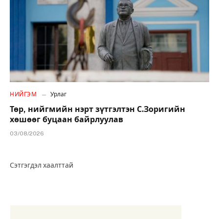
НИЙГЭМ
Урлаг
Төр, нийгмийн нэрт зүтгэлтэн С.Зоригийн
хөшөөг буцаан байрлуулав
03/08/2026
Сэтгэгдэл хаалттай