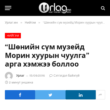
»
»
Урлаг.мн
Нийгэм
“Шөнийн сүм музейд Морин хуурын чуулга” арга хэмжээ боллоо
НИЙГЭМ
“Шөнийн сүм музейд
Морин хуурын чуулга”
арга хэмжээ боллоо
Урлаг
15/09/2016
Сэтгэгдэл байхгүй
2 минут уншина