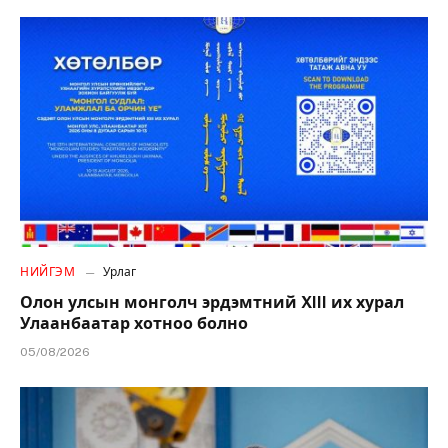
НИЙГЭМ
Урлаг
Олон улсын монголч эрдэмтний XIII их хурал
Улаанбаатар хотноо болно
05/08/2026