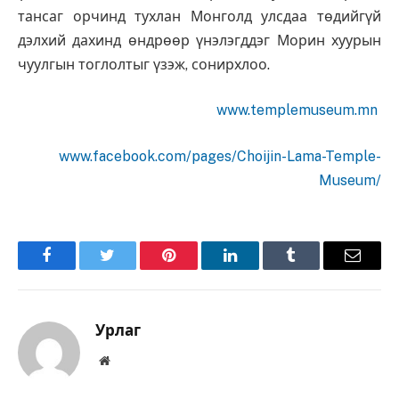
тансаг орчинд тухлан Монголд улсдаа төдийгүй
дэлхий дахинд өндрөөр үнэлэгддэг Морин хуурын
чуулгын тоглолтыг үзэж, сонирхлоо.
www.templemuseum.mn
www.facebook.com/pages/Choijin-Lama-Temple-
Museum/
Facebook
Twitter
Pinterest
LinkedIn
Tumblr
Имэйл
Урлаг
Вэбсайт