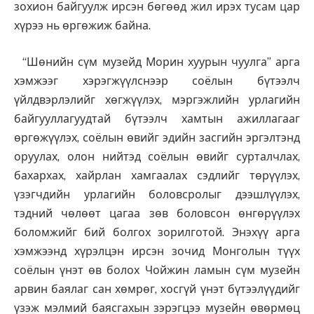
зохион байгуулж ирсэн бөгөөд жил ирэх тусам цар
хүрээ нь өргөжиж байна.
“Шөнийн сүм музейд Морин хуурын чуулга” арга
хэмжээг хэрэгжүүлснээр соёлын бүтээлч
үйлдвэрлэлийг хөгжүүлэх, мэргэжлийн урлагийн
байгууллагуудтай бүтээлч хамтын ажиллагааг
өргөжүүлэх, соёлын өвийг эдийн засгийн эргэлтэнд
оруулах, олон нийтэд соёлын өвийг сурталчлах,
бахархах, хайрлан хамгаалах сэдлийг төрүүлэх,
үзэгчдийн урлагийн боловсролыг дээшлүүлэх,
тэдний чөлөөт цагаа зөв боловсон өнгөрүүлэх
боломжийг бий болгох зорилготой. Энэхүү арга
хэмжээнд хүрэлцэн ирсэн зочид Монголын түүх
соёлын үнэт өв болох Чойжин ламын сүм музейн
арвин баялаг сан хөмрөг, хосгүй үнэт бүтээлүүдийг
үзэж мэлмий баясгахын зэрэгцээ музейн өвөрмөц