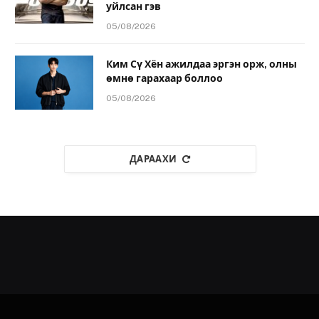
уйлсан гэв
05/08/2026
Ким Сү Хён ажилдаа эргэн орж, олны
өмнө гарахаар боллоо
05/08/2026
ДАРААХИ