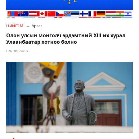
НИЙГЭМ
Урлаг
Олон улсын монголч эрдэмтний XIII их хурал
Улаанбаатар хотноо болно
05/08/2026