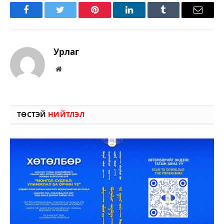
Facebook
Twitter
Pinterest
LinkedIn
Tumblr
Имэйл
Урлаг
Вэбсайт
ТӨСТЭЙ
НИЙТЛЭЛ