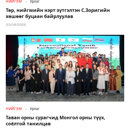
НИЙГЭМ
Урлаг
Төр, нийгмийн нэрт зүтгэлтэн С.Зоригийн
хөшөөг буцаан байрлуулав
03/08/2026
НИЙГЭМ
Урлаг
Таван орны сурагчид Монгол орны түүх,
соёлтой танилцав