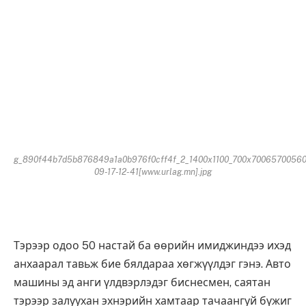
g_890f44b7d5b876849a1a0b976f0cff4f_2_1400x1100_700x70065700560
09-17-12-41[www.urlag.mn].jpg
Тэрээр одоо 50 настай ба өөрийн имиджиндээ ихэд
анхаарал тавьж бие бялдараа хөгжүүлдэг гэнэ. Авто
машины эд анги үлдвэрлэдэг биснесмен, саятан
тэрээр залуухан эхнэрийн хамтаар тачаангуй бүжиг