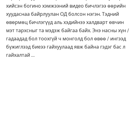
хийсэн богино хэмжээний видео бичлэгээ өөрийн
хуудаснаа байрлуулан ОД болсон нэгэн. Тэдний
өвөрмөц бичлэгүүд аль хэдийнээ халдварт өвчин
мэт тархсныг та мэдэж байгаа байх. Энэ насны хүн /
гадаадад бол тоохгүй ч монголд бол өвөө / ингээд
бүжиглээд биеээ гайхуулаад явж байна гэдэг бас л
гайхалтай …