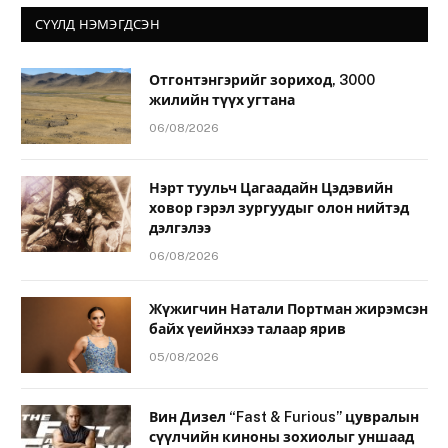
СҮҮЛД НЭМЭГДСЭН
Отгонтэнгэрийг зориход, 3000
жилийн түүх угтана
06/08/2026
Нэрт туульч Цагаадайн Цэдэвийн
ховор гэрэл зургуудыг олон нийтэд
дэлгэлээ
06/08/2026
Жүжигчин Натали Портман жирэмсэн
байх үеийнхээ талаар ярив
05/08/2026
Вин Дизел “Fast & Furious” цувралын
сүүлчийн киноны зохиолыг уншаад