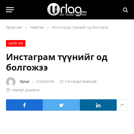
»
»
Урлаг.мн
Нийгэм
Инстаграм түүнийг од болгожээ
НИЙГЭМ
Инстаграм түүнийг од
болгожээ
Урлаг
17/09/2016
Сэтгэгдэл байхгүй
1 минут уншина