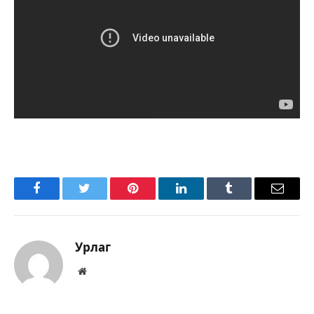
Facebook
Twitter
Pinterest
LinkedIn
Tumblr
Имэйл
Урлаг
Вэбсайт