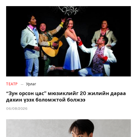
ТЕАТР
Урлаг
“Зун орсон цас” мюзиклийг 20 жилийн дараа
дахин үзэх боломжтой болжээ
06/08/2026