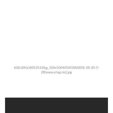
602c89fa18053543big_500x5004010419802016-09-20-11-
28[www.urlag.mn].jpg