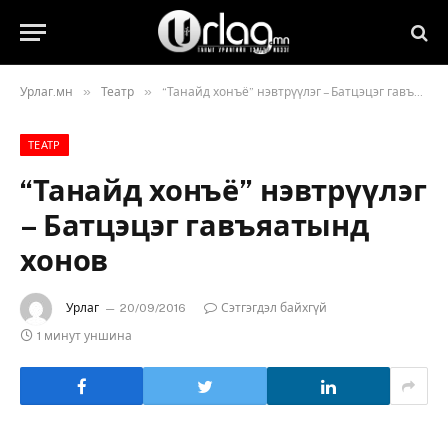
»
»
Урлаг.мн
Театр
“Танайд хонъё” нэвтрүүлэг – Батцэцэг гавъяатынд хонов
ТЕАТР
“Танайд хонъё” нэвтрүүлэг
– Батцэцэг гавъяатынд
хонов
Урлаг
20/09/2016
Сэтгэгдэл байхгүй
1 минут уншина