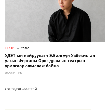
ТЕАТР
Урлаг
УДЭТ-ын найруулагч Э.Билгүүн Узбекистан
улсын Ферганы Орос драмын театрын
урилгаар ажиллаж байна
05/08/2026
Сэтгэгдэл хаалттай