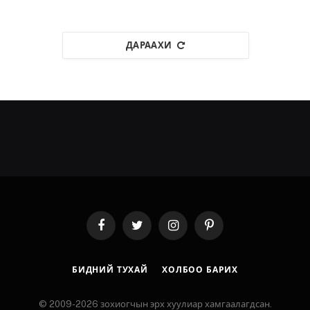
ДАРААХИ
Facebook
Twitter
Instagram
Pinterest
БИДНИЙ ТУХАЙ
ХОЛБОО БАРИХ
© 2009-2026 зохиогчын эрх хуулиар хамгаалагдсан.