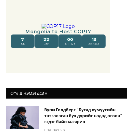
СҮҮЛД НЭМЭГДСЭН
Вупи Голдберг “Бусад хүмүүсийн
татгалзсан бүх дүрийг надад өгөөч”
гэдэг байснаа ярив
09/08/2026