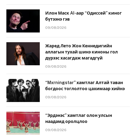
Илон Маск AI-аар “Одиссей” киног
бүтээнэ гэв
09/08/2026
Жаред Лето Жон Кеннедигийн
аллагын тухай шинэ киноны гол
дүрээс хасагдаж магадгүй
09/08/2026
“Mxrningstar” хамтлаг Алтай таван
богдоос тоглолтоо цахимаар хийнэ
09/08/2026
“Эрдэнэс” хамтлаг олон улсын
наадамд оролцлоо
09/08/2026