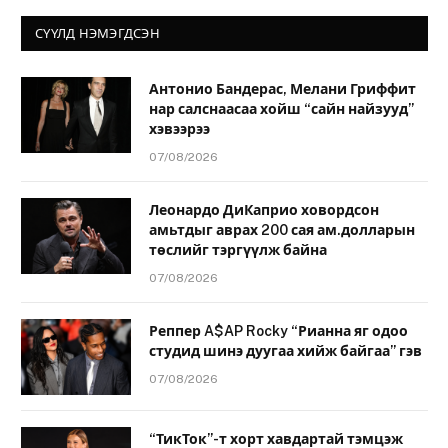
СҮҮЛД НЭМЭГДСЭН
Антонио Бандерас, Мелани Гриффит
нар салснаасаа хойш “сайн найзууд”
хэвээрээ
07/08/2026
Леонардо ДиКаприо ховордсон
амьтдыг аврах 200 сая ам.долларын
төслийг тэргүүлж байна
07/08/2026
Реппер A$AP Rocky “Рианна яг одоо
студид шинэ дуугаа хийж байгаа” гэв
07/08/2026
“ТикТок”-т хорт хавдартай тэмцэж