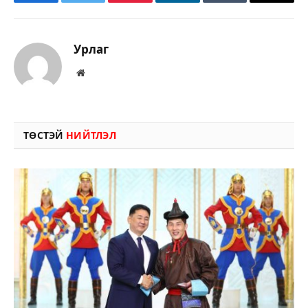
Facebook
Twitter
Pinterest
LinkedIn
Tumblr
Имэйл
Урлаг
Вэбсайт
ТӨСТЭЙ
НИЙТЛЭЛ