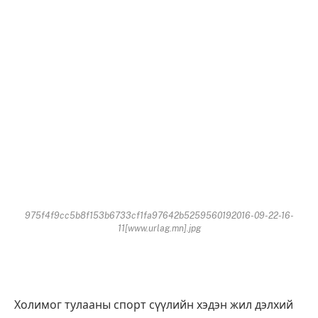
975f4f9cc5b8f153b6733cf1fa97642b5259560192016-09-22-16-
11[www.urlag.mn].jpg
Холимог тулааны спорт сүүлийн хэдэн жил дэлхий