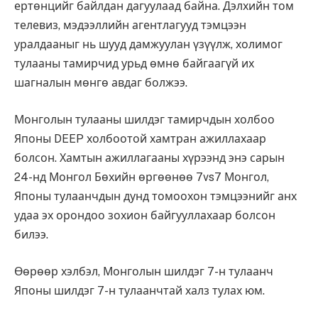
ертөнцийг байлдан дагуулаад байна. Дэлхийн том
телевиз, мэдээллийн агентлагууд тэмцээн
уралдааныг нь шууд дамжуулан үзүүлж, холимог
тулааны тамирчид урьд өмнө байгаагүй их
шагналын мөнгө авдаг болжээ.
Монголын тулааны шилдэг тамирчдын холбоо
Японы DEEP холбоотой хамтран ажиллахаар
болсон. Хамтын ажиллагааны хүрээнд энэ сарын
24-нд Монгол Бөхийн өргөөнөө 7vs7 Монгол,
Японы тулаанчдын дунд томоохон тэмцээнийг анх
удаа эх орондоо зохион байгууллахаар болсон
билээ.
Өөрөөр хэлбэл, Монголын шилдэг 7-н тулаанч
Японы шилдэг 7-н тулаанчтай халз тулах юм.