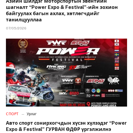
Азийн шилдэг Моторспортын эвентийн
шагналт “Power Expo & Festival”-ийн зохион
байгуулах багын ахлах, хөтлөгчдийг
танилцууллаа
07/05/2026
СПОРТ
Урлаг
Авто спорт сонирхогчдын хүсэн хүлээдэг “Power
Expo & Festival” ГУРВАН ӨДӨР үргэлжилнэ