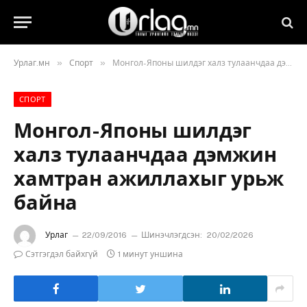
»
»
Урлаг.мн
Спорт
Монгол-Японы шилдэг халз тулаанчдаа дэмжин хамтран ажиллахыг урьж байна
СПОРТ
Монгол-Японы шилдэг
халз тулаанчдаа дэмжин
хамтран ажиллахыг урьж
байна
Урлаг
22/09/2016
Шинэчлэгдсэн:
20/02/2026
Сэтгэгдэл байхгүй
1 минут уншина