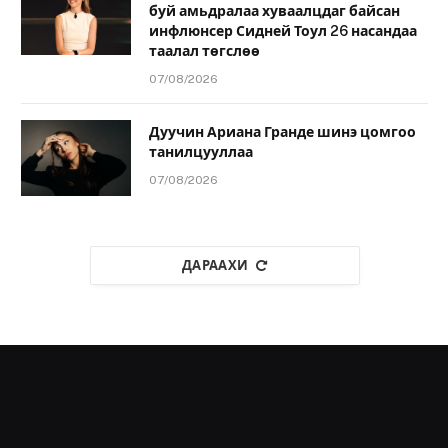
буй амьдралаа хуваалцдаг байсан
инфлюнсер Сидней Тоул 26 насандаа
таалал төгслөө
07/08/2026
Дуучин Ариана Гранде шинэ цомгоо
танилцууллаа
07/08/2026
ДАРААХИ