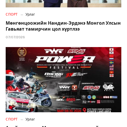
СПОРТ
Урлаг
Мөнгөнцоожийн Нандин-Эрдэнэ Монгол Улсын
Гавьяат тамирчин цол хүртлээ
07/07/2026
СПОРТ
Урлаг