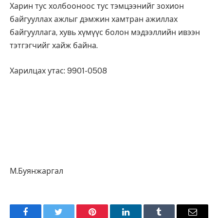
Харин тус холбооноос тус тэмцээнийг зохион
байгууллах ажлыг дэмжин хамтран ажиллах
байгууллага, хувь хүмүүс болон мэдээллийн ивээн
тэтгэгчийг хайж байна.
Харилцах утас: 9901-0508
М.Буянжаргал