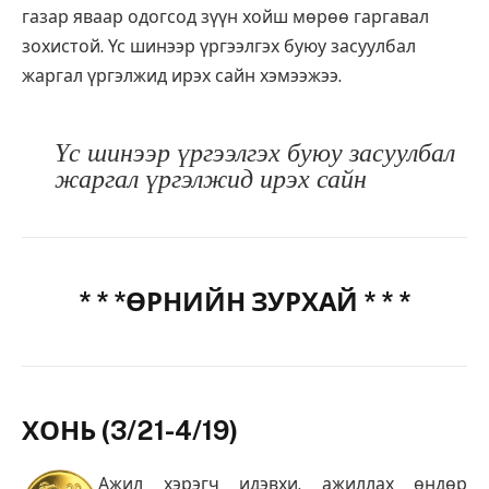
газар яваар одогсод зүүн хойш мөрөө гаргавал
зохистой. Үс шинээр үргээлгэх буюу засуулбал
жаргал үргэлжид ирэх сайн хэмээжээ.
Үс шинээр үргээлгэх буюу засуулбал
жаргал үргэлжид ирэх сайн
* * *ӨРНИЙН ЗУРХАЙ * * *
ХОНЬ (3/21-4/19)
Ажил хэрэгч идэвхи, ажиллах өндөр