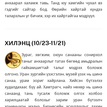
анхаарал халамж тавь. Танд юу хамгийн чухал вэ
гэдгийг сайтар бод. Өөрийн хайртай хүндээ
талархлын үг бичиж, хэр их хайртайгаа мэдрүүл.
ХИЛЭНЦ (10/23-11/21)
Зураг, хөгжим, оюун санааны сонирхол
таныг анхаарлыг татах бөгөөд амьдралын
гайхамшигтай талыг мэдрэх боломж
олгоно. Уран зургийн үзэсгэлэн, музей үзэх нь шинэ
санаа, урам зориг хайрлана. Хийсэн бүтээлээ
худалдахаас бүү ай. Хамтрагч, найз нөхөр нь шинэ
санаанд тань тусалж боломж олгох холбоо
харилцаатай болохыг зарим уран бүтээлч
хониныхон мэднэ. Бизнесийн асуудлуудыг дахин