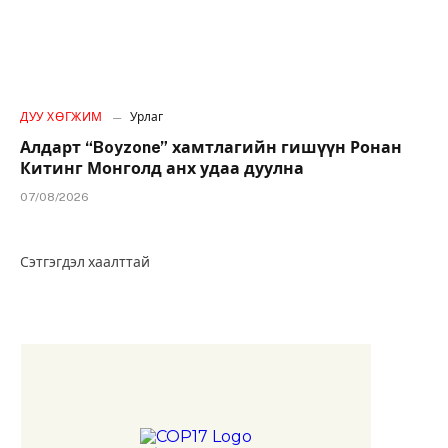
ДУУ ХӨГЖИМ
Урлаг
Алдарт “Boyzone” хамтлагийн гишүүн Ронан
Китинг Монголд анх удаа дуулна
07/08/2026
Сэтгэгдэл хаалттай