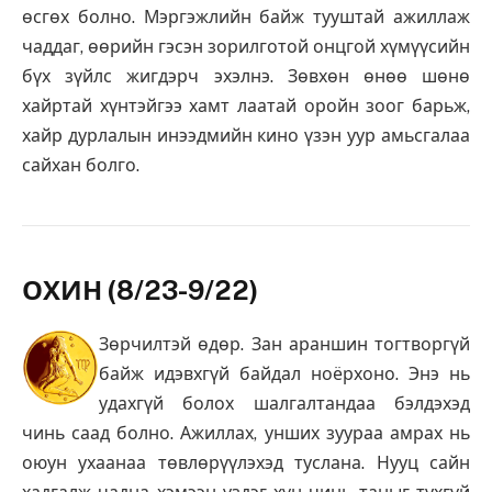
өсгөх болно. Мэргэжлийн байж тууштай ажиллаж
чаддаг, өөрийн гэсэн зорилготой онцгой хүмүүсийн
бүх зүйлс жигдэрч эхэлнэ. Зөвхөн өнөө шөнө
хайртай хүнтэйгээ хамт лаатай оройн зоог барьж,
хайр дурлалын инээдмийн кино үзэн уур амьсгалаа
сайхан болго.
ОХИН (8/23-9/22)
Зөрчилтэй өдөр. Зан араншин тогтворгүй
байж идэвхгүй байдал ноёрхоно. Энэ нь
удахгүй болох шалгалтандаа бэлдэхэд
чинь саад болно. Ажиллах, унших зуураа амрах нь
оюун ухаанаа төвлөрүүлэхэд туслана. Нууц сайн