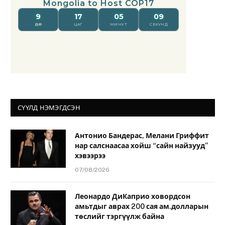
СҮҮЛД НЭМЭГДСЭН
Антонио Бандерас, Мелани Гриффит
нар салснаасаа хойш “сайн найзууд”
хэвээрээ
07/08/2026
Леонардо ДиКаприо ховордсон
амьтдыг аврах 200 сая ам.долларын
төслийг тэргүүлж байна