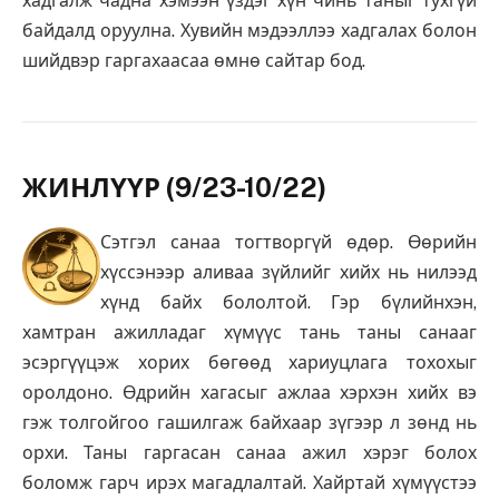
хадгалж чадна хэмээн үздэг хүн чинь таныг тухгүй
байдалд оруулна. Хувийн мэдээллээ хадгалах болон
шийдвэр гаргахаасаа өмнө сайтар бод.
ЖИНЛҮҮР (9/23-10/22)
Сэтгэл санаа тогтворгүй өдөр. Өөрийн
хүссэнээр аливаа зүйлийг хийх нь нилээд
хүнд байх бололтой. Гэр бүлийнхэн,
хамтран ажилладаг хүмүүс тань таны санааг
эсэргүүцэж хорих бөгөөд хариуцлага тохохыг
оролдоно. Өдрийн хагасыг ажлаа хэрхэн хийх вэ
гэж толгойгоо гашилгаж байхаар зүгээр л зөнд нь
орхи. Таны гаргасан санаа ажил хэрэг болох
боломж гарч ирэх магадлалтай. Хайртай хүмүүстээ