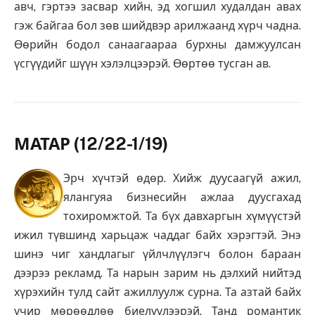
авч, гэртээ засвар хийн, эд хогшил худалдан авах
гэж байгаа бол зөв шийдвэр арилжаанд хүрч чадна.
Өөрийн бодол санаагаараа бурхны дамжуулсан
үсгүүдийг шүүн хэлэлцээрэй. Өөртөө тусган ав.
МАТАР (12/22-1/19)
Эрч хүчтэй өдөр. Хийж дуусаагүй ажил,
ялангуяа бизнесийн ажлаа дуусгахад
тохиромжтой. Та бүх давхаргын хүмүүстэй
ижил түвшинд харьцаж чаддаг байх хэрэгтэй. Энэ
шинэ чиг хандлагыг үйлчлүүлэгч болон бараан
дээрээ рекламд. Та нарын зарим нь дэлхий нийтэд
хүрэхийн тулд сайт ажиллуулж сурна. Та азтай байх
учир мөрөөдлөө биелүүлээрэй. Танд романтик