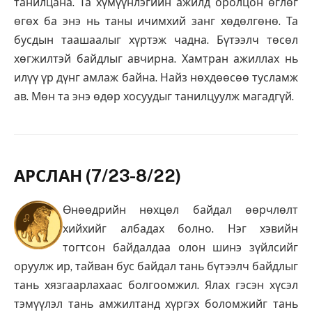
танилцана. Та хүмүүнлэгийн ажилд оролцон өглөг
өгөх ба энэ нь таны ичимхий занг хөдөлгөнө. Та
бусдын таашаалыг хүртэж чадна. Бүтээлч төсөл
хөгжилтэй байдлыг авчирна. Хамтран ажиллах нь
илүү үр дүнг амлаж байна. Найз нөхдөөсөө тусламж
ав. Мөн та энэ өдөр хосуудыг танилцуулж магадгүй.
АРСЛАН (7/23-8/22)
Өнөөдрийн нөхцөл байдал өөрчлөлт
хийхийг албадах болно. Нэг хэвийн
тогтсон байдалдаа олон шинэ зүйлсийг
оруулж ир, тайван бус байдал тань бүтээлч байдлыг
тань хязгаарлахаас болгоомжил. Ялах гэсэн хүсэл
тэмүүлэл тань амжилтанд хүргэх боломжийг тань