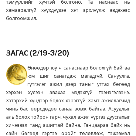
тэмүүллийг хүчтэй болгоно. Та наснаас нь
хамааралгүй хүүхдүүдээ хэт эрхлүүлж эвдэхээс
болгоомжил.
ЗАГАС (2/19-3/20)
Өнөөдөр юу ч санаснаар болохгүй байгаа
юм шиг санагдаж магадгүй. Сануулга,
гүтгэлэг ажил дээр таныг угтах бөгөөд
хэрхэн хүлээн авахаа мэдэхгүй тээнэгэлзэнэ.
Хэтэрхий хүндээр бодох хэрэггүй. Хамт ажиллагчид
чинь бас өөрсдөдөө санаа зовж байгаа. Асуудлыг
аль болох тойрон гарч, чухал ажил үүргээ дуусгахыг
хичээвэл танд ашигтай байна. Ганцаараа байх нь
сайн бөгөөд гэртээ оройг төлөвлөж, тэжээмэл