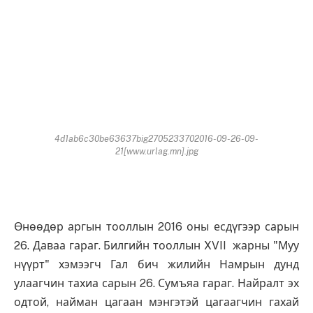
4d1ab6c30be63637big2705233702016-09-26-09-
21[www.urlag.mn].jpg
Өнөөдөр аргын тооллын 2016 оны есдүгээр сарын
26. Даваа гараг. Билгийн тооллын XVII жарны "Муу
нүүрт" хэмээгч Гал бич жилийн Намрын дунд
улаагчин тахиа сарын 26. Сумъяа гараг. Найралт эх
одтой, найман цагаан мэнгэтэй цагаагчин гахай