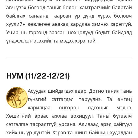
авч үзэх бөгөөд таныг болон хамтрагчийг баяртай
байлгах санаанд таарсан үр дүнд хүрэх боловч
хуулийн зөвлөгөө авахад зардлаа хэмнэх хэрэггүй.
Учир нь гэрээнд заасан нөхцөлүүд бодит байдалд
үндэслэсэн эсэхийг та мэдэх хэрэгтэй.
НУМ (11/22-12/21)
Асуудал шийдэгдэх өдөр. Дотно танил тань
гүнзгий сэтгэгдэл төрүүлнэ. Та өнгөц
харилцаа өнгөрөн одсоныг мэднэ.
Хөшигний араас ажлаа зохицуул. Таны бүтээлч
сэтгэлгээ тасралтгүй урсана. Аливаад эрэл хайгуул
хийх нь үр дүнтэй. Хэрэв та шинэ байшин худалдан