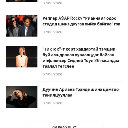
07/08/2026
Реппер A$AP Rocky “Рианна яг одоо
студид шинэ дуугаа хийж байгаа” гэв
07/08/2026
“ТикТок”-т хорт хавдартай тэмцэж
буй амьдралаа хуваалцдаг байсан
инфлюнсер Сидней Тоул 26 насандаа
таалал төгслөө
07/08/2026
Дуучин Ариана Гранде шинэ цомгоо
танилцууллаа
07/08/2026
ДАРААХИ