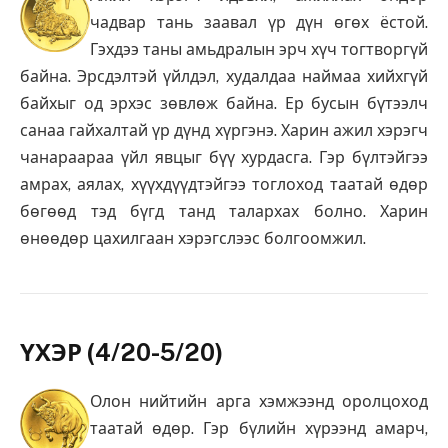
чадвар тань заавал үр дүн өгөх ёстой.
Гэхдээ таны амьдралын эрч хүч тогтворгүй
байна. Эрсдэлтэй үйлдэл, худалдаа наймаа хийхгүй
байхыг од эрхэс зөвлөж байна. Ер бусын бүтээлч
санаа гайхалтай үр дүнд хүргэнэ. Харин ажил хэрэгч
чанараараа үйл явцыг бүү хурдасга. Гэр бүлтэйгээ
амрах, аялах, хүүхдүүдтэйгээ тоглоход таатай өдөр
бөгөөд тэд бүгд танд талархах болно. Харин
өнөөдөр цахилгаан хэрэгслээс болгоомжил.
ҮХЭР (4/20-5/20)
Олон нийтийн арга хэмжээнд оролцоход
таатай өдөр. Гэр бүлийн хүрээнд амарч,