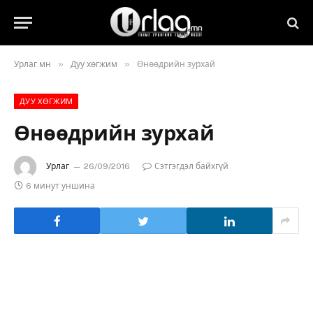
»
»
Урлаг.мн
Дуу хөгжим
Өнөөдрийн зурхай
ДУУ ХӨГЖИМ
Өнөөдрийн зурхай
Урлаг
26/09/2016
Сэтгэгдэл байхгүй
6 минут уншина