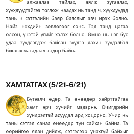
алжаалаа тайлах, аялж зугаалах,
хүүхдүүдтэйгээ тоглож наадах нь танд ч, хүүхдүүдэд
тань ч сэтгэлийн баяр баяслыг авч ирэх болно.
Найз нөхдийн зөвлөгөөг сонс. Тэд танд цагаа
олсон, үнэтэй үгийг хэлэх болно. Өмнө нь нэг бус
удаа зүүдлэгдэж байсан зүүдээ дахин зүүдэлбэл
биелэх магадлал өндөр байна.
ХАМТАТГАХ (5/21-6/21)
Бүтээлч өдөр. Та өнөөдөр хайрттайгаа
хамт эрч хүчийг мэдэрнэ. Өчигдрийн
хүндрэлтэй асуудал ард хоцорно. Учир нь
таны сэтгэл санаа өнөөдөр тун сайхан байна. Та
өөрийгөө ялан дийлж, сэтгэлээр унахгүй байхыг