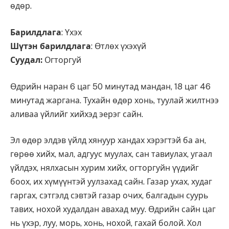
өдөр.
Барилдлага
: Үхэх
Шүтэн барилдлага
: Өтлөх үхэхүй
Суудал:
Огторгуй
Өдрийн наран 6 цаг 50 минутад мандан, 18 цаг 46
минутад жаргана. Тухайн өдөр хонь, туулай жилтнээ
аливаа үйлийг хийхэд эерэг сайн.
Эл өдөр элдэв үйлд хянуур хандах хэрэгтэй ба ан,
гөрөө хийх, мал, адгуус муулах, сан тавиулах, угаал
үйлдэх, нялхасын хурим хийх, огторгуйн үүдийг
боох, их хүмүүнтэй уулзахад сайн. Газар ухах, худаг
гаргах, сэтгэлд сэвтэй газар очих, балгадын суурь
тавих, нохой худалдан авахад муу. Өдрийн сайн цаг
нь үхэр, луу, морь, хонь, нохой, гахай болой. Хол