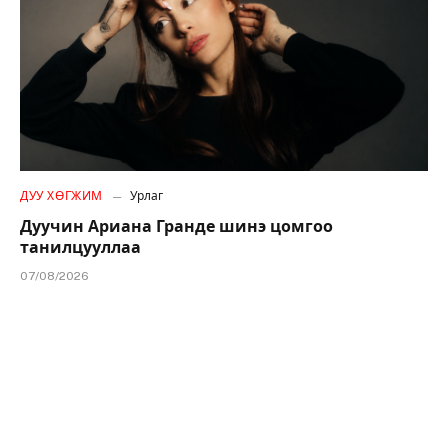
ДУУ ХӨГЖИМ
Урлаг
Дуучин Ариана Гранде шинэ цомгоо
танилцууллаа
07/08/2026