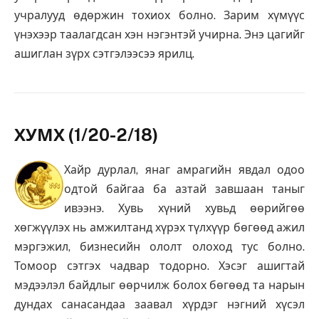
учралууд өдөржин тохиох болно. Зарим хүмүүс
үнэхээр таалагдсан хэн нэгэнтэй учирна. Энэ цагийг
ашиглан зүрх сэтгэлээсээ ярилц.
ХУМХ (1/20-2/18)
Хайр дурлал, янаг амрагийн явдал одоо
одтой байгаа ба азтай завшаан таныг
ивээнэ. Хувь хүний хувьд өөрийгөө
хөгжүүлэх нь амжилтанд хүрэх түлхүүр бөгөөд ажил
мэргэжил, бизнесийн ололт олоход тус болно.
Томоор сэтгэх чадвар тодорно. Хэсэг ашигтай
мэдээлэл байдлыг өөрчилж болох бөгөөд та нарын
дундах санасандаа заавал хүрдэг нэгний хүсэл