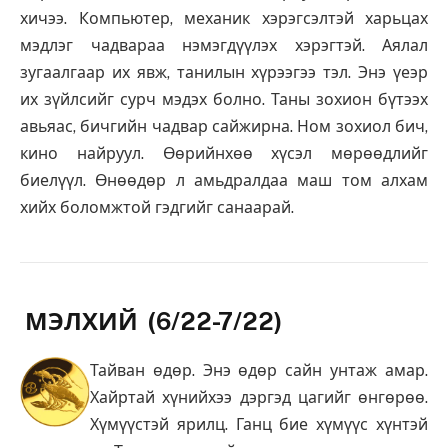
хичээ. Компьютер, механик хэрэгсэлтэй харьцах
мэдлэг чадвараа нэмэгдүүлэх хэрэгтэй. Аялал
зугаалгаар их явж, танилын хүрээгээ тэл. Энэ үеэр
их зүйлсийг сурч мэдэх болно. Таны зохион бүтээх
авьяас, бичгийн чадвар сайжирна. Ном зохиол бич,
кино найруул. Өөрийнхөө хүсэл мөрөөдлийг
биелүүл. Өнөөдөр л амьдралдаа маш том алхам
хийх боломжтой гэдгийг санаарай.
МЭЛХИЙ (6/22-7/22)
Тайван өдөр. Энэ өдөр сайн унтаж амар.
Хайртай хүнийхээ дэргэд цагийг өнгөрөө.
Хүмүүстэй ярилц. Ганц бие хүмүүс хүнтэй