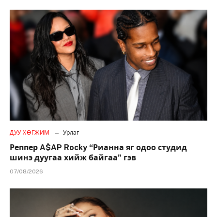
ДУУ ХӨГЖИМ
Урлаг
Реппер A$AP Rocky “Рианна яг одоо студид
шинэ дуугаа хийж байгаа” гэв
07/08/2026