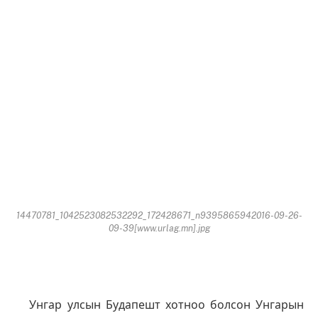
14470781_1042523082532292_172428671_n9395865942016-09-26-
09-39[www.urlag.mn].jpg
Унгар улсын Будапешт хотноо болсон Унгарын