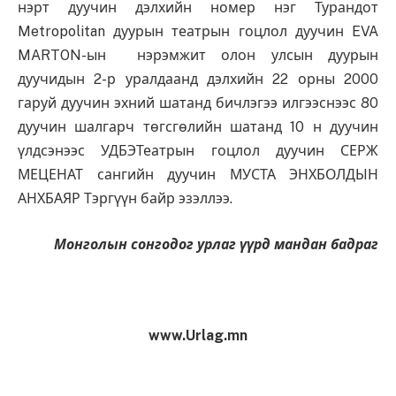
нэрт дуучин дэлхийн номер нэг Турандот
Metropolitan дуурын театрын гоцлол дуучин EVA
MARTON-ын нэрэмжит олон улсын дуурын
дуучидын 2-р уралдаанд дэлхийн 22 орны 2000
гаруй дуучин эхний шатанд бичлэгээ илгээснээс 80
дуучин шалгарч төгсгөлийн шатанд 10 н дуучин
үлдсэнээс УДБЭТеатрын гоцлол дуучин СЕРЖ
МЕЦЕНАТ сангийн дуучин МУСТА ЭНХБОЛДЫН
АНХБАЯР Тэргүүн байр эзэллээ.
Монголын сонгодог урлаг үүрд мандан бадраг
www.Urlag.mn