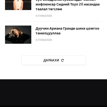
инфлюнсер Сидней Тоул 26 насандаа
таалал төгслөө
07/08/2026
Дуучин Ариана Гранде шинэ цомгоо
танилцууллаа
07/08/2026
ДАРААХИ