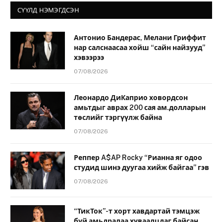
СҮҮЛД НЭМЭГДСЭН
Антонио Бандерас, Мелани Гриффит
нар салснаасаа хойш “сайн найзууд”
хэвээрээ
07/08/2026
Леонардо ДиКаприо ховордсон
амьтдыг аврах 200 сая ам.долларын
төслийг тэргүүлж байна
07/08/2026
Реппер A$AP Rocky “Рианна яг одоо
студид шинэ дуугаа хийж байгаа” гэв
07/08/2026
“ТикТок”-т хорт хавдартай тэмцэж
буй амьдралаа хуваалцдаг байсан