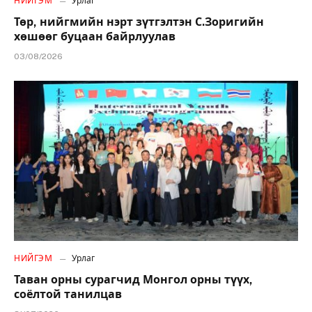
НИЙГЭМ
Урлаг
Төр, нийгмийн нэрт зүтгэлтэн С.Зоригийн
хөшөөг буцаан байрлуулав
03/08/2026
НИЙГЭМ
Урлаг
Таван орны сурагчид Монгол орны түүх,
соёлтой танилцав