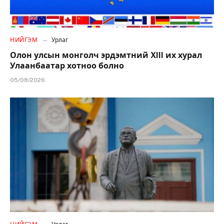
НИЙГЭМ
Урлаг
Олон улсын монголч эрдэмтний XIII их хурал
Улаанбаатар хотноо болно
05/08/2026