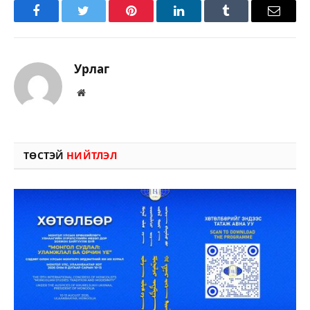
Facebook
Twitter
Pinterest
LinkedIn
Tumblr
Имэйл
Урлаг
Вэбсайт
ТӨСТЭЙ
НИЙТЛЭЛ