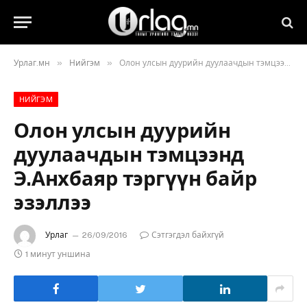
»
»
Урлаг.мн
Нийгэм
Олон улсын дуурийн дуулаачдын тэмцээнд Э.Анхбаяр тэргүүн байр эзэллээ
НИЙГЭМ
Олон улсын дуурийн
дуулаачдын тэмцээнд
Э.Анхбаяр тэргүүн байр
эзэллээ
Урлаг
26/09/2016
Сэтгэгдэл байхгүй
1 минут уншина