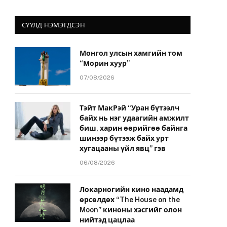
СҮҮЛД НЭМЭГДСЭН
Монгол улсын хамгийн том
“Морин хуур”
07/08/2026
Тэйт МакРэй “Уран бүтээлч
байх нь нэг удаагийн амжилт
биш, харин өөрийгөө байнга
шинээр бүтээж байх урт
хугацааны үйл явц” гэв
06/08/2026
Локарногийн кино наадамд
өрсөлдөх “The House on the
Moon” киноны хэсгийг олон
нийтэд цацлаа