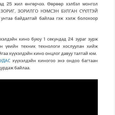
ад 25 жил өнгөрчээ. Өөрөөр хэлбэл монгол
Д ЗОРИГ, ЗОРИЛГО НЭМСЭН БУЛГАН СҮҮЛТЭЙ
нтаа байдалтай байлаа гэж хэлж болохоор
үхэлдэйн кино буюу 1 секундад 24 зураг зурж
н үеийн техник технологи хослуулан хийж
йгаа хүүхэлдэйн кино онцлог давуу талтай юм.
УДАС
хүүхэлдэйн киногоо энэ ондоо багтаан
дурдаж байлаа.