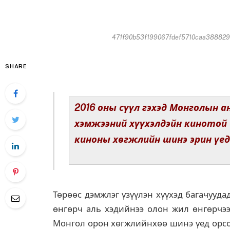
471f90b53f199067fdef5710caa3888293
SHARE
2016 оны сүүл гэхэд Монголын а
хэмжээний хүүхэлдэйн кинотой 
киноны хөгжлийн шинэ эрин үед
Төрөөс дэмжлэг үзүүлэн хүүхэд багачууда
өнгөрч аль хэдийнээ олон жил өнгөрчээ
Монгол орон хөгжлийнхөө шинэ үед орсон