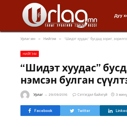
Дуу 
»
»
Урлаг.мн
Нийгэм
“Шидэт хуудас” бусдад зориг, зорилг
НИЙГЭМ
“Шидэт хуудас” бусд
нэмсэн булган сүүлт
Урлаг
29/09/2016
Сэтгэгдэл байхгүй
3 мин
Facebook
Twitter
Linke