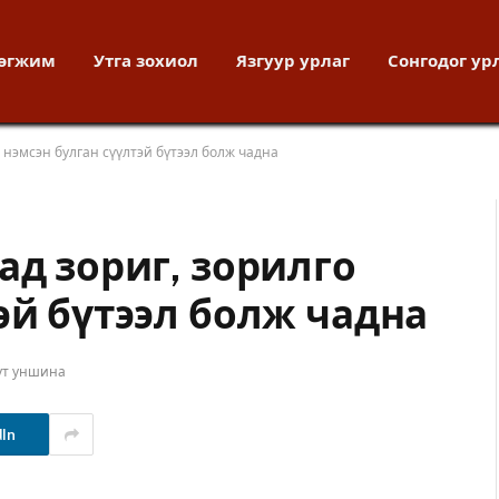
хөгжим
Утга зохиол
Язгуур урлаг
Сонгодог ур
о нэмсэн булган сүүлтэй бүтээл болж чадна
ад зориг, зорилго
эй бүтээл болж чадна
ут уншина
dIn