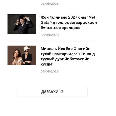
06/08/2026
Жон Галлиано 2027 оны “Met
Gala”-д голлох загвар зохион
бүтээгчээр оролцоно
06/08/2026
Мишель Йео Ёко Оногийн
тухай намтарчилсан кинонд
түүний дүрийг бүтээхийг
хүсдэг
06/08/2026
ДАРААХИ