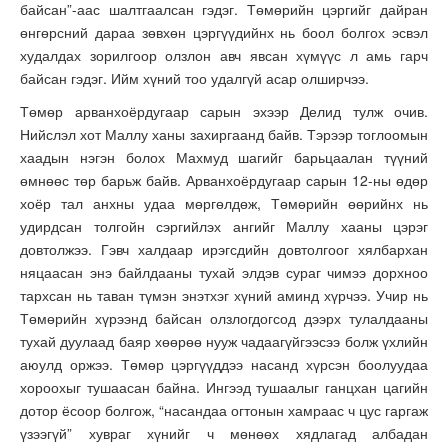
байсан”-аас шалтгаалсан гэдэг. Төмөрийн цэргийг дайран
өнгөрсний дараа зөвхөн цэргүүдийнх нь боол болгох эсвэл
худалдах зорилгоор олзлон авч явсан хүмүүс л амь гарч
байсан гэдэг. Ийм хүний тоо удалгүй асар олширчээ.
Төмөр арванхоёрдугаар сарын эхээр Делид тулж очив.
Нийслэл хот Маллу ханы захиргаанд байв. Тэрээр тоглоомын
хаадын нэгэн болох Махмуд шагийг барьцаалан түүний
өмнөөс төр барьж байв. Арванхоёрдугаар сарын 12-ны өдөр
хоёр тал анхны удаа мөргөлдөж, Төмөрийн өөрийнх нь
удирдсан толгойн сэргийлэх ангийг Маллу хааны цэрэг
довтолжээ. Гэвч халдаар ирэгсдийн довтолгоог хялбархан
няцаасан энэ байлдааны тухай элдэв сураг чимээ дорхноо
тархсан нь таван түмэн энэтхэг хүний аминд хүрчээ. Учир нь
Төмөрийн хүрээнд байсан олзлогдогсод дээрх тулалдааны
тухай дуулаад баяр хөөрөө нууж чадаагүйгээсээ болж үхлийн
аюулд оржээ. Төмөр цэргүүддээ насанд хүрсэн боолуудаа
хороохыг тушаасан байна. Ингээд тушаалыг ганцхан цагийн
дотор ёсоор болгож, “насандаа огтонын хамраас ч цус гаргаж
үзээгүй” хувраг хүнийг ч мөнөөх хядлагад албадан