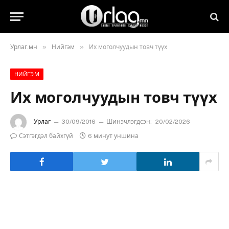
»
»
Урлаг.мн
Нийгэм
Их моголчуудын товч түүх
НИЙГЭМ
Их моголчуудын товч түүх
Урлаг
30/09/2016
Шинэчлэгдсэн:
20/02/2026
Сэтгэгдэл байхгүй
6 минут уншина