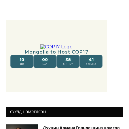
СҮҮЛД НЭМЭГДСЭН
Дуучин Ариана Гранде шинэ цомгоо