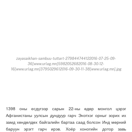
zayasaikhan-sambuu-tuttart-279844744122016-07-25-09-
36[www.urlag.mn]5982052682016-08-30-12-
16[www.urlag.mn]3795029612016-09-30-11-38[www.urlag.mn].jpg
1398 оны есдүгээр сарын 22-ны өдөр монгол цэрэг
Афганистаны уулсын дундуур гарч Энэтхэг орныг зорих их
замд хөндөлдөх байгалийн бартаа саад болсон Инд мөрний
баруун эрэгт гарч ирэв. Хоёр хоногийн дотор завь