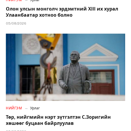
НИЙГЭМ
Урлаг
Олон улсын монголч эрдэмтний XIII их хурал
Улаанбаатар хотноо болно
05/08/2026
НИЙГЭМ
Урлаг
Төр, нийгмийн нэрт зүтгэлтэн С.Зоригийн
хөшөөг буцаан байрлуулав