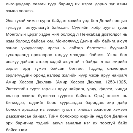
онгоцуудаар хөвөгч гүүр бариад их цэрэг дорно зүг аяны
замаа хөөжээ.
Энэ тухай чимээ сураг байдал хэвийн үед бол Делийг онцын
түгшүүрт автуулахгүй байхсан. Сүүлийн хоёр зууны турш
Монголын цэрэг хэдэн жил болоод л Пенжабад довтолдог нь
жам болоод байсан юм. Монголчууд Делид ийн байнга аюул
занал учруулсаар ирсэн ч сайтар бэлтгэсэн буурьтай
тулалдаанд орохоороо голдуу ялагддаг байжээ. Угтаа бол
энэхүү дайсан этгээд хэдий аюултай ч байдаг л нэг жирийн
зэрлэг ард түмэн байсан бөлгөө. Тэдэнд олзлогдож
зэрлэгүүдийн оронд нэлээд жилийн нүүр үзсэн яруу найрагч
Амир Хосров Дехлеви (Амир Хосров Дехлев, 1253-1325,
Энэтхэгийн түрэг гарлын яруу найрагч, үрдү, фарси, хинди
хэлээр зохиол бүтээлээ туурвиж байсан. Орч.) хожим нь
бичихдээ, тэднийг бөөс хуурсандаа баригдаж хир дайр
болсон арьсаар нь зөвхөн гутал л хийвэл зохилтой хэмээн
даажигнасан байдаг. Тийм болохоор жирийн үед бол Делийн
эрх баригчид тэдний аюул заналыг нэг их тоохгүй байх
байсан юм.