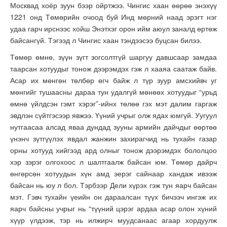
Москвад хоёр зуун бээр ойртжээ. Чингис хаан өөрөө энэхүү
1221 онд Төмөрийн очоод буй Инд мөрний наад эрэгт нэг
удаа гарч ирснээс хойш Энэтхэг орон ийм аюул заналд өртөж
байсангүй. Тэгээд л Чингис хаан тэндээсээ буцсан билээ.
Төмөр өмнө, зүүн зүгт зогсолтгүй шаргуу давшсаар замдаа
таарсан хотуудыг тонож дээрэмдэх гэж л хааяа саатаж байв.
Асар их мөнгөн төлбөр өгч байж л түр зуур амсхийвч уг
мөнгийг тушаасны дараа тун удалгүй мөнөөх хотуудыг “урьд
өмнө үйлдсэн гэмт хэрэг”-ийнх төлөө гэх мэт далим гаргаж
эвдлэн сүйтгэсээр явжээ. Үүний учрыг олж ядах юмгүй. Уугуул
нутгаасаа алсад яваа дундад зууны армийн дайчдыг өөртөө
үнэнч зүтгүүлэх явдал жанжин захирагчид нь тухайн газар
орны хотууд хийгээд ард олныг тонож дээрэмдэх бололцоо
хэр зэрэг олгохоос л шалтгаалж байсан юм. Төмөр дайрч
өнгөрсөн хотуудын хүн амд эерэг сайнаар хандаж ивээж
байсан нь юу л бол. Тэрбээр Дели хүрэх гэж тун яарч байсан
мэт. Гэвч тухайн үеийн он дараалсан түүх бичээч ингэж их
яарч байсны учрыг нь “түүний цэрэг ардаа асар олон хүний
хүүр үлдээж, тэр нь илжирч муудсанаас агаар хордуулж