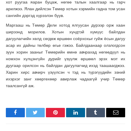
хот руугаа яаран буцаж, нөгөө талын хаалгаар нь гарч
арилжээ. Ялан дийлсэн Төмөр хотын хэрмийн гадна том усан
сангийн дэргэд хүрээлэн буув.
Маргааш нь Төмөр Дели хотод ялгуусан дүрээр орж хаан
ширээнд морилов. Хотын хүндтэй хүмүүс байлдан
дагуулагчийн хөлд сөгдөж өршөөн соёрхохыг гуйж ёсын дагуу
асар их дайны төлбөр өгье гэжээ. Байлдаанаар олзлогдсон
зуун хорин зааныг Төмөрийн өмнө авчрахад нөгөөдүүл нь
номхон хүлцэнгүйн дүрийг үзүүлж өршөөл эрэх мэт их
дуугаар орилсон нь байлдан дагуулагчид ихэд таашаагджээ.
Харин хирс авчирч үзүүлсэн ч тэд нь түрэгүүдийн эзний
ихэрхэг занг хөөргөхөөр авирлаж чадаагүй учир Төмөр
таалсангүй аж.
Facebook
Twitter
Pinterest
LinkedIn
Tumblr
Имэйл