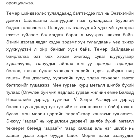
оролцуулжээ.
Төмөр шийдвэрлэх тулалдаанд бэлтгэхдээ гол нь Энэтхэгийн
домогт байлдааны заануудтай яаж тулалдахаа буурьтай
бодож төлөвлөжээ. Цэргүүд нь заануудтай удахгүй тулгарна
гэхээс туйлаас балмагдаж бараг л муужрах шахаж байв.
Эзний дэргэд явдаг хэдэн эрдэмт хүн тулалдааны үед эхнэр
хүүхнүүдтэй л ойр байхыг хүсч байв. Төмөр байлдааны
байрлалаа бат бөх хэрэм хийгээд суваг шуудуугаар
хүрээлүүлж, заануудыг айлгах юм уу эрэмдэг зэрэмдэг
болгох, тэгээд буцаж ухрахдаа өөрийн цэрэг дайчдыг няц
гишгэж бяц дэвсэхэд хүргэхийн тулд элдэв төхөөрөг зэвсэг
бэлтгэхийг тушаажээ. Мөн гурван хурц металл шилбэ бүхий
тулаас (Өгүүлэн буй үйл явдлаас гурван жилийн өмнө Баязид
Никополийн дэргэд, түүнчлэн V Хэнри Азэнкурын дэргэд
болсон тулалдаанд тус тус ийм зэвсэг хэрэглэж байв) газарт
булах, мөн морин цэргийг “зараа”-гаар хангахыг тушаажээ.
Энэхүү “зараа” нь хурцалсан дөрвөн? шилбэ бүхий металл
төхөөрөг бөгөөд “зараа”-г газар хаяхад аль нэг шилбэ нь
заавал дээш харж буудаг байж. Морин цэрэг заануудыг