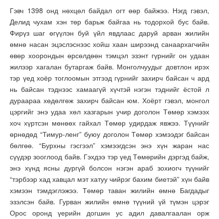
Гэвч 1398 онд нөхцөл байдал огт өөр байжээ. Нэгд гэвэл,
Делид чухам хэн төр барьж байгаа нь тодорхой бус байв.
Фирүз шаг өгүүлэн буй үйл явдлаас даруй арван жилийн
өмнө насан эцэслэснээс хойш хаан ширээнд санаархагчийн
өвөр хоорондын өрсөлдөөн тэмцэл эзэнт гүрнийг он удаан
жилээр хагалан бутаргаж байв. Монголчуудыг довтлон ирэх
тэр үед хоёр тоглоомын этгээд гүрнийг захирч байсан ч ард
нь байсан тэднээс хамаагүй хүчтэй нэгэн тэднийг ёстой л
дураараа хөдөлгөж захирч байсан юм. Хоёрт гэвэл, монгол
цэргийг энэ удаа хөл хазгарын учир доголон Төмөр хэмээх
хоч хүртсэн мөнөөх гайхал Төмөр удирдаж явжээ. Түүнийг
өрнөдөд “Тимур-ленг” буюу доголон Төмөр хэмээдэг байсан
бөлгөө. “Бурхны гэсгээл” хэмээгдсэн энэ хүн жаран нас
сүүдэр зооглоод байв. Гэхдээ тэр үед Төмөрийн дэргэд байж,
энэ хүнд ясны дургүй болсон нэгэн араб зохиогч түүнийг
“тэрбээр хад хавцал мэт хатуу чийрэг бахим биетэй” хүн байв
хэмээн тэмдэглэжээ. Төмөр таван жилийн өмнө Багдадыг
эзэлсэн байв. Гурван жилийн өмнө түүний үй түмэн цэрэг
Орос оронд үерийн догшин ус адил давалгаалан орж