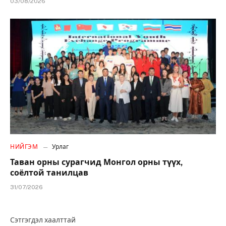
03/08/2026
НИЙГЭМ
Урлаг
Таван орны сурагчид Монгол орны түүх,
соёлтой танилцав
31/07/2026
Сэтгэгдэл хаалттай