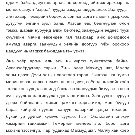
өдөөж байгаад зугтаж араас нь хөөгөөд ойртож ирэхээр нь
мөнөөх аюулт “зараа”-нуудаа замдаа шидэх ажээ. Заануудыг
айлгахаар Төмөрийн бодож олсон нэг арга нь мөн л дээрхээс
дутуугүй энгийн зүйл байв. Хатсан өвс бөөгнүүлэн олон
тэмээ, шарын нуруунд ачиж бөхлөөд заануудын өөдөөс тууж
сүүлчийн мөчид өвсөндөө гал тавихаар айж цочирдсон
амьтад аварга заануудын хөлийн доогуур гүйж орохоор
цаадуул нь мэгдэж бажигдана гэж үзжээ.
Энэ хоёр аргын аль аль нь үүргээ гүйцэтгэсэн байна.
Арванхоёрдугаар сарын 17-ны өдөр Махмуд шаг, Маллу
ханы цэрэг Дели хотын хаалгаар гарав. Чингээд нэг түмэн
морин цэрэг, дөрвөн түмэн явган цэрэг, соёонд нь ирийг хоёр
талаас нь хурцалсан илд бэхэлсэн заануудын битүү эгнээгээр
хуяг дуулгаа хангинуулан довтлон иржээ. Заануудын нуруун
дээрх байлдааны жижиг цамхагт харваачид, мөн бүдүүн
бараг хийцтэй пуужин, халуун давирхай цацах төхөөрөг
бүхий ур дүйтэй хүмүүс суужээ. Гэвч Энэтхэгийн энэхүү
үзмэрийн гайхамшиг Төмөрийн мөнөөх эгэл борог арга
мэхэнд тэссэнгүй. Нар гудайхад Махмуд шаг, Маллу хан хоёр