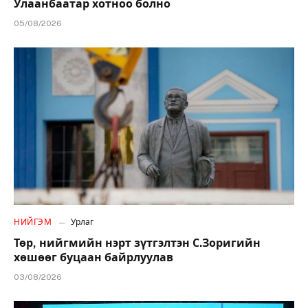
Улаанбаатар хотноо болно
05/08/2026
НИЙГЭМ
Урлаг
Төр, нийгмийн нэрт зүтгэлтэн С.Зоригийн
хөшөөг буцаан байрлуулав
03/08/2026