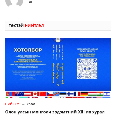
Вэбсайт
ТӨСТЭЙ
НИЙТЛЭЛ
НИЙГЭМ
Урлаг
Олон улсын монголч эрдэмтний XIII их хурал