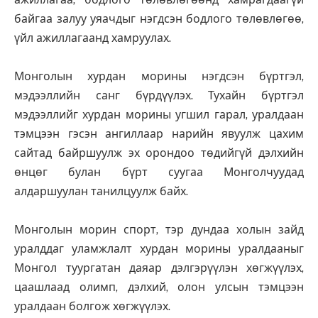
байгаа залуу уяачдыг нэгдсэн бодлого төлөвлөгөө,
үйл ажиллагаанд хамруулах.
Монголын хурдан морины нэгдсэн бүртгэл,
мэдээллийн санг бүрдүүлэх. Тухайн бүртгэл
мэдээллийг хурдан морины угшил гарал, уралдаан
тэмцээн гэсэн ангиллаар нарийн явуулж цахим
сайтад байршуулж эх орондоо төдийгүй дэлхийн
өнцөг булан бүрт суугаа Монголчуудад
алдаршуулан танилцуулж байх.
Монголын морин спорт, тэр дундаа холын зайд
уралддаг уламжлалт хурдан морины уралдааныг
Монгол туургатан даяар дэлгэрүүлэн хөгжүүлэх,
цаашлаад олимп, дэлхий, олон улсын тэмцээн
уралдаан болгож хөгжүүлэх.