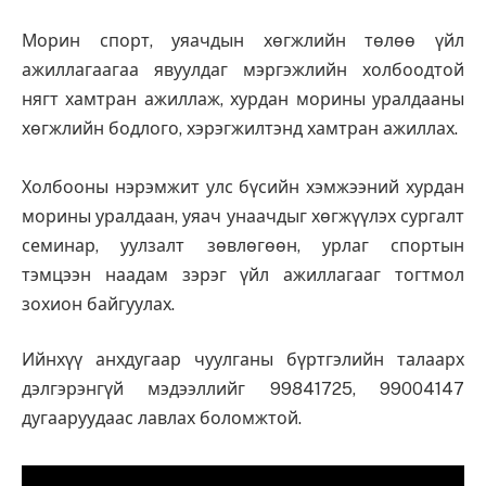
Морин спорт, уяачдын хөгжлийн төлөө үйл
ажиллагаагаа явуулдаг мэргэжлийн холбоодтой
нягт хамтран ажиллаж, хурдан морины уралдааны
хөгжлийн бодлого, хэрэгжилтэнд хамтран ажиллах.
Холбооны нэрэмжит улс бүсийн хэмжээний хурдан
морины уралдаан, уяач унаачдыг хөгжүүлэх сургалт
семинар, уулзалт зөвлөгөөн, урлаг спортын
тэмцээн наадам зэрэг үйл ажиллагааг тогтмол
зохион байгуулах.
Ийнхүү анхдугаар чуулганы бүртгэлийн талаарх
дэлгэрэнгүй мэдээллийг 99841725, 99004147
дугааруудаас лавлах боломжтой.