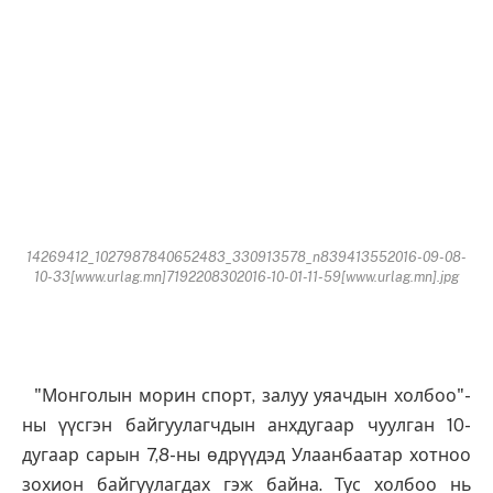
14269412_1027987840652483_330913578_n839413552016-09-08-
10-33[www.urlag.mn]7192208302016-10-01-11-59[www.urlag.mn].jpg
"Монголын морин спорт, залуу уяачдын холбоо"-
ны үүсгэн байгуулагчдын анхдугаар чуулган 10-
дугаар сарын 7,8-ны өдрүүдэд Улаанбаатар хотноо
зохион байгуулагдах гэж байна. Тус холбоо нь