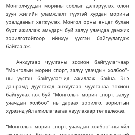
Монголчуудын морины соёлыг дэлгэрүүлэх, олон
зуун жилийн уламжлалт түүхтэй хурдан морины
уралдааныг хөгжүүлэх, Монгол орны өнцөг булан
бүрт ажиллаж амьдарч буй залуу уяачдаа дэмжих
зорилготойгоор ийнхүү үүсгэн байгуулагдаж
байгаа аж.
Анхдугаар чуулганы зохион байгуулагчаар
"Монголын морин спорт, залуу уяачдын холбоо"-
ны үүсгэн байгуулагчид ажиллаж байна. Энэ
дашрамд дуулгахад анхдугаар чуулганаа зохион
байгуулах гэж буй "Монголын морин спорт, залуу
уяачдын холбоо" нь дараах зорилго, зорилтын
хүрээнд үйл ажиллагаагаа явуулахаар төлөвлөжээ.
“Монголын морин спорт, уяачдын холбоо”-ны үйл
ажиллагаа, бодлого төлөвлөгөөнд хамрагдаагүй