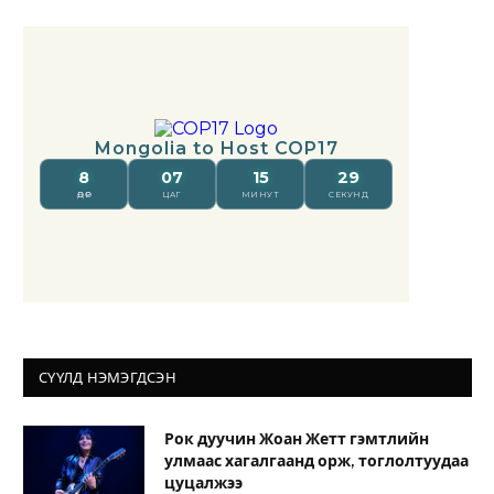
СҮҮЛД НЭМЭГДСЭН
Рок дуучин Жоан Жетт гэмтлийн
улмаас хагалгаанд орж, тоглолтуудаа
цуцалжээ