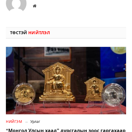
Вэбсайт
ТӨСТЭЙ
НИЙТЛЭЛ
НИЙГЭМ
Урлаг
“Монгол Улсын хаад” дурсгалын зоос гаргахаар