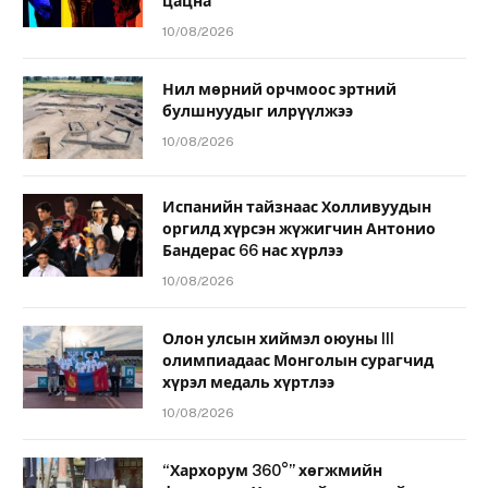
цацна
10/08/2026
Нил мөрний орчмоос эртний
булшнуудыг илрүүлжээ
10/08/2026
Испанийн тайзнаас Холливуудын
оргилд хүрсэн жүжигчин Антонио
Бандерас 66 нас хүрлээ
10/08/2026
Олон улсын хиймэл оюуны III
олимпиадаас Монголын сурагчид
хүрэл медаль хүртлээ
10/08/2026
“Хархорум 360°” хөгжмийн