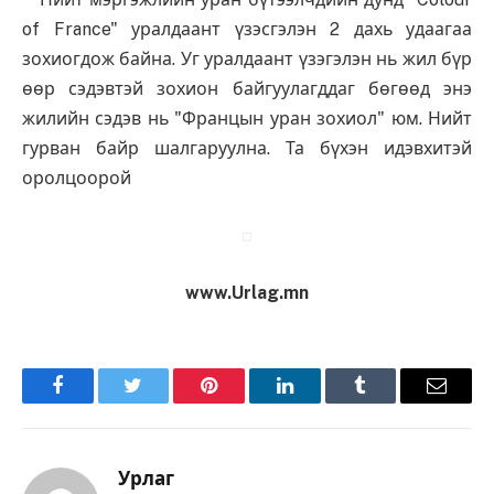
of France" уралдаант үзэсгэлэн 2 дахь удаагаа
зохиогдож байна. Уг уралдаант үзэгэлэн нь жил бүр
өөр сэдэвтэй зохион байгуулагддаг бөгөөд энэ
жилийн сэдэв нь "Францын уран зохиол" юм. Нийт
гурван байр шалгаруулна. Та бүхэн идэвхитэй
оролцоорой
www.Urlag.mn
Facebook
Twitter
Pinterest
LinkedIn
Tumblr
Имэйл
Урлаг