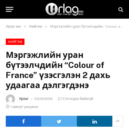
»
»
Урлаг.мн
Нийгэм
Мэргэжлийн уран бүтээлчдийн “Colour of France” үзэсгэлэн 2 дахь удаагаа дэлгэгдэнэ
НИЙГЭМ
Мэргэжлийн уран
бүтээлчдийн “Colour of
France” үзэсгэлэн 2 дахь
удаагаа дэлгэгдэнэ
Урлаг
03/10/2016
Сэтгэгдэл байхгүй
1 минут уншина