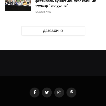
фестиваль Хүннүгийн үеэс хойших
түүхээр “аялуулна”
10/08/2026
ДАРААХИ
Facebook
Twitter
Instagram
Pinterest