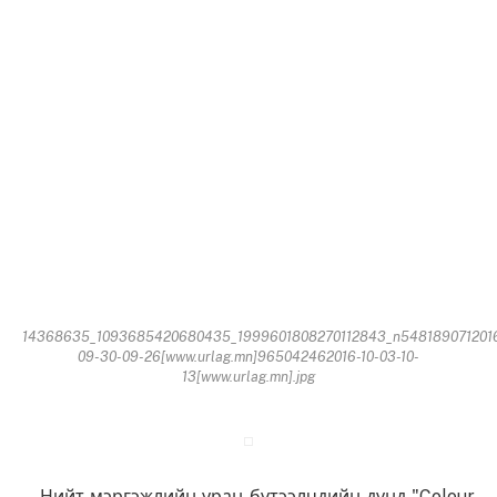
14368635_1093685420680435_1999601808270112843_n548189071201
09-30-09-26[www.urlag.mn]965042462016-10-03-10-
13[www.urlag.mn].jpg
Нийт мэргэжлийн уран бүтээлчдийн дунд "Colour