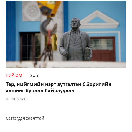
НИЙГЭМ
Урлаг
Төр, нийгмийн нэрт зүтгэлтэн С.Зоригийн
хөшөөг буцаан байрлуулав
03/08/2026
Сэтгэгдэл хаалттай