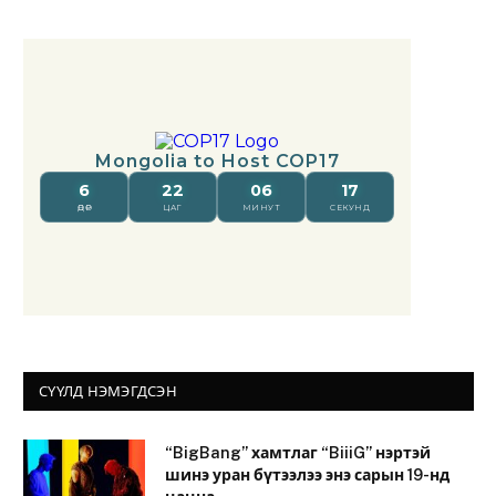
СҮҮЛД НЭМЭГДСЭН
“BigBang” хамтлаг “BiiiG” нэртэй
шинэ уран бүтээлээ энэ сарын 19-нд