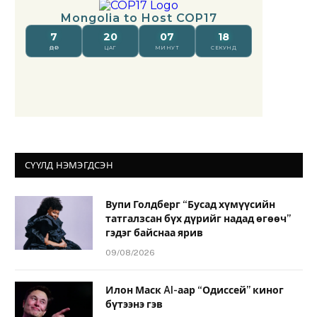
СҮҮЛД НЭМЭГДСЭН
Вупи Голдберг “Бусад хүмүүсийн
татгалзсан бүх дүрийг надад өгөөч”
гэдэг байснаа ярив
09/08/2026
Илон Маск AI-аар “Одиссей” киног
бүтээнэ гэв