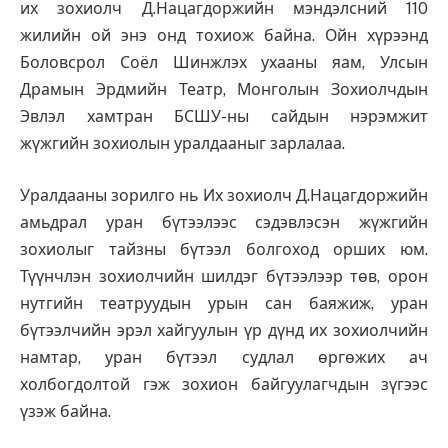
их зохиолч Д.Нацагдоржийн мэндэлсний 110
жилийн ой энэ онд тохиож байна. Ойн хүрээнд
Боловсрол Соёл Шинжлэх ухааны яам, Улсын
Драмын Эрдмийн Театр, Монголын Зохиолчдын
Эвлэл хамтран БСШУ-ны сайдын нэрэмжит
жүжгийн зохиолын уралдааныг зарлалаа.
Уралдааны зорилго нь Их зохиолч Д.Нацагдоржийн
амьдрал уран бүтээлээс сэдэвлэсэн жүжгийн
зохиолыг тайзны бүтээл болгоход орших юм.
Түүнчлэн зохиолчийн шилдэг бүтээлээр төв, орон
нутгийн театруудын урын сан баяжиж, уран
бүтээлчийн эрэл хайгуулын үр дүнд их зохиолчийн
намтар, уран бүтээл судлал өргөжих ач
холбогдолтой гэж зохион байгуулагчдын зүгээс
үзэж байна.