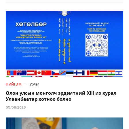
НИЙГЭМ
Урлаг
Олон улсын монголч эрдэмтний XIII их хурал
Улаанбаатар хотноо болно
05/08/2026