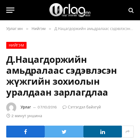
»
»
Урлаг.мн
Нийгэм
Д.Нацагдоржийн амьдралаас сэдэвлэсэн жүжгийн зохиолын уралдаан зарлагдлаа
НИЙГЭМ
Д.Нацагдоржийн
амьдралаас сэдэвлэсэн
жүжгийн зохиолын
уралдаан зарлагдлаа
Урлаг
07/10/2016
Сэтгэгдэл байхгүй
2 минут уншина