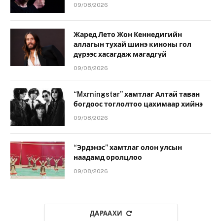
09/08/2026
Жаред Лето Жон Кеннедигийн
аллагын тухай шинэ киноны гол
дүрээс хасагдаж магадгүй
09/08/2026
“Mxrningstar” хамтлаг Алтай таван
богдоос тоглолтоо цахимаар хийнэ
09/08/2026
“Эрдэнэс” хамтлаг олон улсын
наадамд оролцлоо
09/08/2026
ДАРААХИ