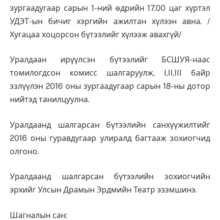
зургаадугаар сарын 1-ний өдрийн 17.00 цаг хүртэл
УДЭТ-ын бичиг хэргийн ажилтан хүлээн авна. /
Хугацаа хоцорсон бүтээлийг хүлээж авахгүй/
Уралдаан ирүүлсэн бүтээлийг БСШУЯ-наас
томилогдсон комисс шалгаруулж, I,II,III байр
эзлүүлэн 2016 оны зургаадугаар сарын 18-ны дотор
нийтэд танилцуулна.
Уралдаанд шалгарсан бүтээлийн санхүүжилтийг
2016 оны гуравдугаар улиралд багтааж зохиогчид
олгоно.
Уралдаанд шалгарсан бүтээлийн зохиогчийн
эрхийг Улсын Драмын Эрдмийн Театр эзэмшинэ.
Шагналын сан: