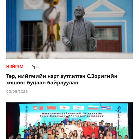
НИЙГЭМ
Урлаг
Төр, нийгмийн нэрт зүтгэлтэн С.Зоригийн
хөшөөг буцаан байрлуулав
03/08/2026