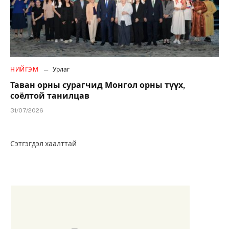
НИЙГЭМ
Урлаг
Таван орны сурагчид Монгол орны түүх,
соёлтой танилцав
31/07/2026
Сэтгэгдэл хаалттай