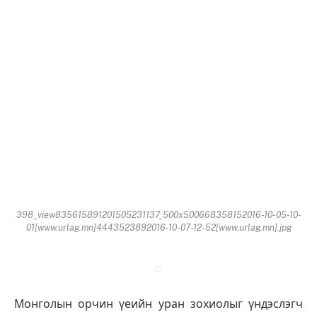
398_view835615891201505231137_500x500668358152016-10-05-10-
01[www.urlag.mn]4443523892016-10-07-12-52[www.urlag.mn].jpg
Монголын орчин үеийн уран зохиолыг үндэслэгч