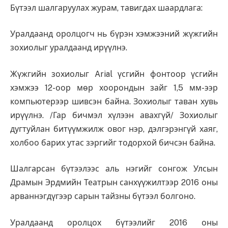
Бүтээл шалгаруулах журам, тавигдах шаардлага:
Уралдаанд оролцогч нь бүрэн хэмжээний жүжгийн
зохиолыг уралдаанд ирүүлнэ.
Жүжгийн зохиолыг Arial үсгийн фонтоор үсгийн
хэмжээ 12-оор мөр хоорондын зайг 1,5 мм-ээр
компьютерээр шивсэн байна. Зохиолыг таван хувь
ирүүлнэ. /Гар бичмэл хүлээн авахгүй/ Зохиолыг
дугтуйлан битүүмжилж овог нэр, дэлгэрэнгүй хаяг,
холбоо барих утас зэргийг тодорхой бичсэн байна.
Шалгарсан бүтээлээс аль нэгийг сонгож Улсын
Драмын Эрдмийн Театрын санхүүжилтээр 2016 оны
арваннэгдүгээр сарын тайзны бүтээл болгоно.
Уралдаанд оролцох бүтээлийг 2016 оны