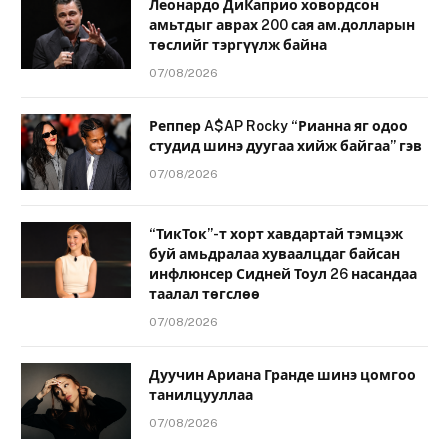
Леонардо ДиКаприо ховордсон
амьтдыг аврах 200 сая ам.долларын
төслийг тэргүүлж байна
07/08/2026
Реппер A$AP Rocky “Рианна яг одоо
студид шинэ дуугаа хийж байгаа” гэв
07/08/2026
“ТикТок”-т хорт хавдартай тэмцэж
буй амьдралаа хуваалцдаг байсан
инфлюнсер Сидней Тоул 26 насандаа
таалал төгслөө
07/08/2026
Дуучин Ариана Гранде шинэ цомгоо
танилцууллаа
07/08/2026