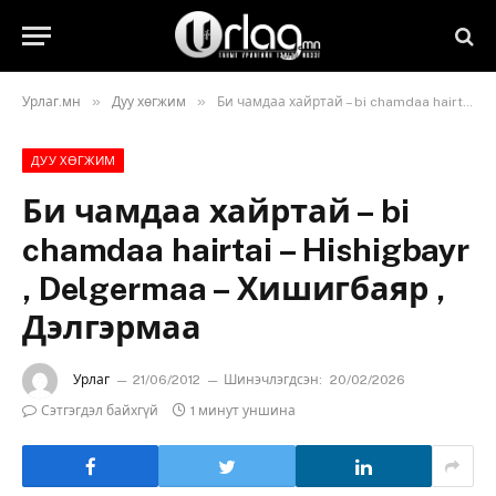
»
»
Урлаг.мн
Дуу хөгжим
Би чамдаа хайртай – bi chamdaa hairtai – Hishigbayr , Delgermaa – Хишигбаяр , Дэлгэрмаа
ДУУ ХӨГЖИМ
Би чамдаа хайртай – bi
chamdaa hairtai – Hishigbayr
, Delgermaa – Хишигбаяр ,
Дэлгэрмаа
Урлаг
21/06/2012
Шинэчлэгдсэн:
20/02/2026
Сэтгэгдэл байхгүй
1 минут уншина