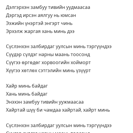
Дэлгэрхэн замбуу тивийн уудмаасаа
Дэргэд ирсэн аялгуу нь юмсан
Ээжийн үнэртэй энгэрт чинь
Эрхэлж жаргая хань минь дээ
Сүслэнхэн залбирдаг уулсын минь тэргүүндээ
Сүүдэр сүлдэг нарны маань тоосонд
Сүүгээ өргөдөг хорвоогийн хойморт
Хүүгээ хөтлөх сэтгэлийн минь үзүүрт
Хайр минь байдаг
Хань минь байдаг
Энэхэн замбуу тивийн уужмаасаа
Хайртай шүү би чамдаа хайртай, хайрт минь
Сүслэнхэн залбирдаг уулсын минь тэргүүндээ