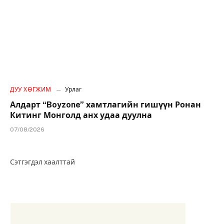
ДУУ ХӨГЖИМ
Урлаг
Алдарт “Boyzone” хамтлагийн гишүүн Ронан
Китинг Монголд анх удаа дуулна
07/08/2026
Сэтгэгдэл хаалттай