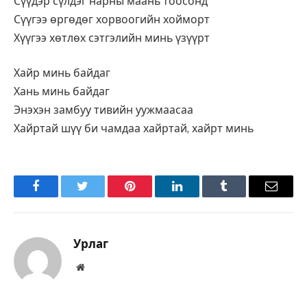
Сүүдэр сүлдэг нарны маань тоосонд
Сүүгээ өргөдөг хорвоогийн хойморт
Хүүгээ хөтлөх сэтгэлийн минь үзүүрт
Хайр минь байдаг
Хань минь байдаг
Энэхэн замбуу тивийн уужмаасаа
Хайртай шүү би чамдаа хайртай, хайрт минь
Facebook
Twitter
Pinterest
LinkedIn
Tumblr
Имэйл
Урлаг
Вэбсайт