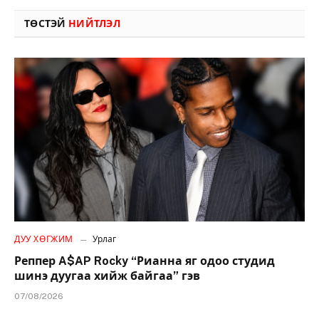
ТӨСТЭЙ
НИЙТЛЭЛ
ДУУ ХӨГЖИМ
Урлаг
Реппер A$AP Rocky “Рианна яг одоо студид
шинэ дуугаа хийж байгаа” гэв
07/08/2026