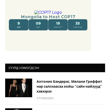
СҮҮЛД НЭМЭГДСЭН
Антонио Бандерас, Мелани Гриффит
нар салснаасаа хойш “сайн найзууд”
хэвээрээ
07/08/2026