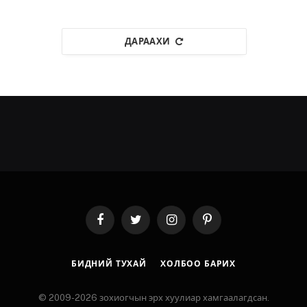
ДАРААХИ
Facebook
Twitter
Instagram
Pinterest
БИДНИЙ ТУХАЙ
ХОЛБОО БАРИХ
© 2009-2026 зохиогчын эрх хуулиар хамгаалагдсан.