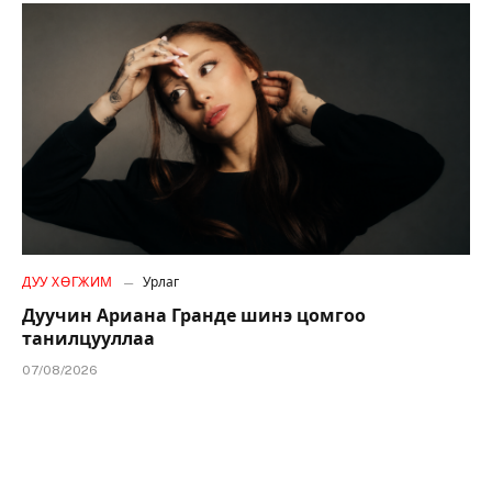
ДУУ ХӨГЖИМ
Урлаг
Дуучин Ариана Гранде шинэ цомгоо
танилцууллаа
07/08/2026