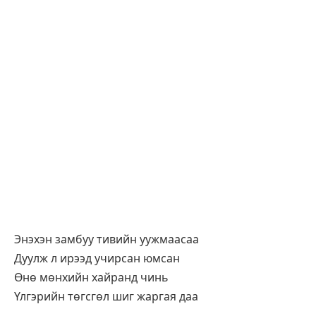
Энэхэн замбуу тивийн уужмаасаа
Дуулж л ирээд учирсан юмсан
Өнө мөнхийн хайранд чинь
Үлгэрийн төгсгөл шиг жаргая даа