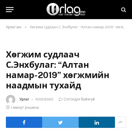
»
Урлаг.мн
Хөгжим судлаач С.Энхбулаг: “Алтан намар-2019” хөгжмийн наадмын тухайд
Хөгжим судлаач
С.Энхбулаг: “Алтан
намар-2019” хөгжмийн
наадмын тухайд
Урлаг
11/02/2020
Сэтгэгдэл байхгүй
1 минут уншина