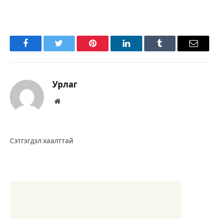
Facebook
Twitter
Pinterest
LinkedIn
Tumblr
Имэйл
Урлаг
Вэбсайт
Сэтгэгдэл хаалттай