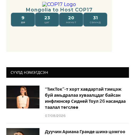
СҮҮЛД НЭМЭГДСЭН
“ТикТок”-т хорт хавдартай тэмцэж
буй амьдралаа хуваалцдаг байсан
инфлюнсер Сидней Тоул 26 насандаа
таалал төгслөө
07/08/2026
Дуучин Ариана Гранде шинэ цомгоо