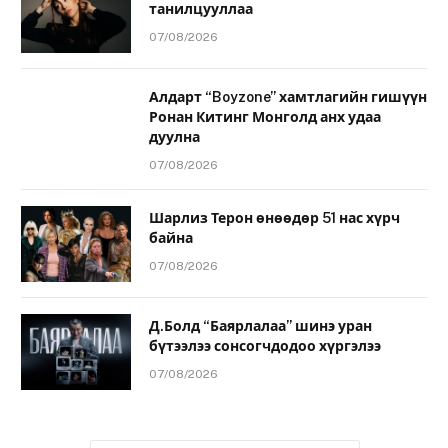
танилцууллаа
07/08/2026
Алдарт “Boyzone” хамтлагийн гишүүн
Ронан Китинг Монголд анх удаа
дуулна
07/08/2026
Шарлиз Терон өнөөдөр 51 нас хүрч
байна
07/08/2026
Д.Болд “Баярлалаа” шинэ уран
бүтээлээ сонсогчдодоо хүргэлээ
07/08/2026