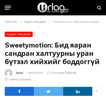
»
»
Урлаг.мн
Оддын амьдрал
Sweetymotion: Бид яаран сандран халтуурны уран бүтээл хийхийг боддоггүй
ОДДЫН АМЬДРАЛ
Sweetymotion: Бид яаран
сандран халтуурны уран
бүтээл хийхийг боддоггүй
Урлаг
18/07/2012
Сэтгэгдэл байхгүй
1 минут уншина