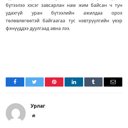
бүтээлээ хэсэг завсарлан нам жим байсан ч тун
удахгүй уран бүтээлийн ажилдаа орох
төлөвлөгөөтэй байгаагаа тус нэвтрүүлгийн үеэр
фэнүүддээ дуулгаад авна лээ.
Facebook
Twitter
Pinterest
LinkedIn
Tumblr
Имэйл
Урлаг
Вэбсайт