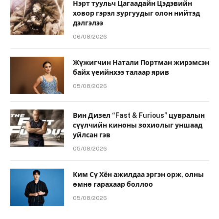
Нэрт туульч Цагаадайн Цэдэвийн
ховор гэрэл зургуудыг олон нийтэд
дэлгэлээ
06/08/2026
Жүжигчин Натали Портман жирэмсэн
байх үеийнхээ талаар ярив
05/08/2026
Вин Дизел “Fast & Furious” цувралын
сүүлчийн киноны зохиолыг уншаад
уйлсан гэв
05/08/2026
Ким Сү Хён ажилдаа эргэн орж, олны
өмнө гарахаар боллоо
05/08/2026