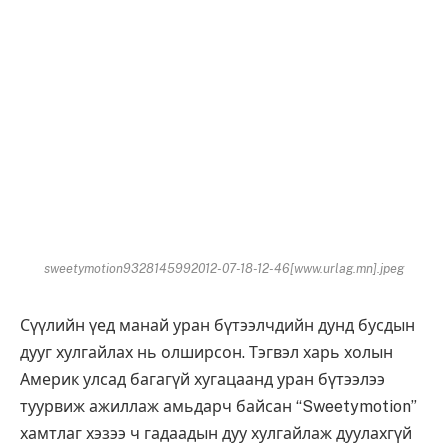
sweetymotion9328145992012-07-18-12-46[www.urlag.mn].jpeg
Сүүлийн үед манай уран бүтээлчдийн дунд бусдын
дууг хулгайлах нь олширсон. Тэгвэл харь холын
Америк улсад багагүй хугацаанд уран бүтээлээ
туурвиж ажиллаж амьдарч байсан “Sweetymotion”
хамтлаг хэзээ ч гадаадын дуу хулгайлаж дуулахгүй