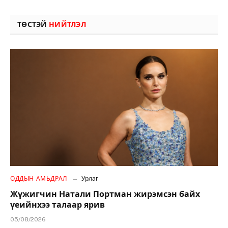
ТӨСТЭЙ
НИЙТЛЭЛ
ОДДЫН АМЬДРАЛ
Урлаг
Жүжигчин Натали Портман жирэмсэн байх
үеийнхээ талаар ярив
05/08/2026