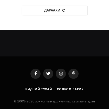
ДАРААХИ
Facebook
Twitter
Instagram
Pinterest
БИДНИЙ ТУХАЙ
ХОЛБОО БАРИХ
© 2009-2026 зохиогчын эрх хуулиар хамгаалагдсан.