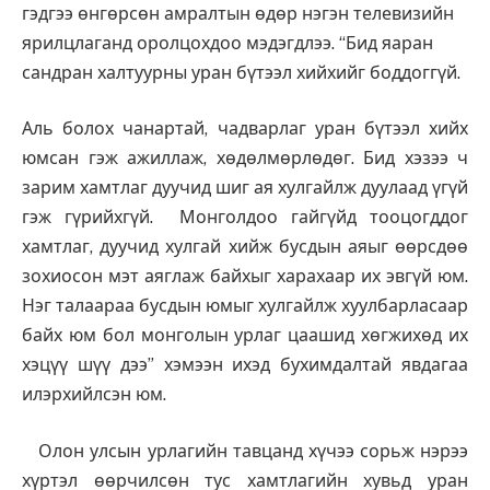
гэдгээ өнгөрсөн амралтын өдөр нэгэн телевизийн
ярилцлаганд оролцохдоо мэдэгдлээ. “Бид яаран
сандран халтуурны уран бүтээл хийхийг боддоггүй.
Аль болох чанартай, чадварлаг уран бүтээл хийх
юмсан гэж ажиллаж, хөдөлмөрлөдөг. Бид хэзээ ч
зарим хамтлаг дуучид шиг ая хулгайлж дуулаад үгүй
гэж гүрийхгүй. Монголдоо гайгүйд тооцогддог
хамтлаг, дуучид хулгай хийж бусдын аяыг өөрсдөө
зохиосон мэт аяглаж байхыг харахаар их эвгүй юм.
Нэг талаараа бусдын юмыг хулгайлж хуулбарласаар
байх юм бол монголын урлаг цаашид хөгжихөд их
хэцүү шүү дээ” хэмээн ихэд бухимдалтай явдагаа
илэрхийлсэн юм.
Олон улсын урлагийн тавцанд хүчээ сорьж нэрээ
хүртэл өөрчилсөн тус хамтлагийн хувьд уран