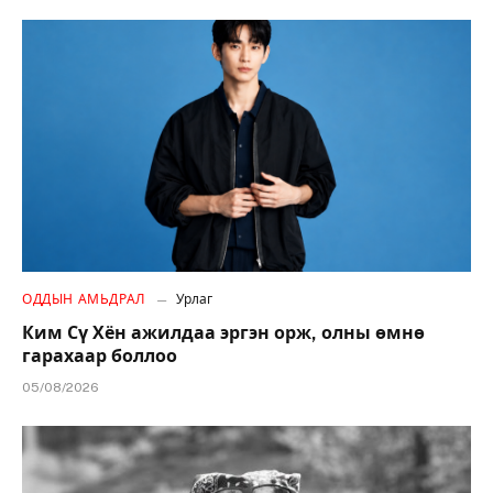
ОДДЫН АМЬДРАЛ
Урлаг
Ким Сү Хён ажилдаа эргэн орж, олны өмнө
гарахаар боллоо
05/08/2026