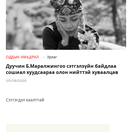
ОДДЫН АМЬДРАЛ
Урлаг
Дуучин Б.Маралжингоо сэтгэлзүйн байдлаа
сошиал хуудсаараа олон нийттэй хуваалцав
05/08/2026
Сэтгэгдэл хаалттай