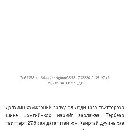
7e61058bce69aa4aoriginal9363470222012-08-07-11-
19[www.urlag.mn].jpg
Дэлхийн хэмжээний залуу од Лэди Гага твиттерээр
шинэ цомгийнхоо нэрийг зарлажээ. Тэрбээр
твиттерт 27.8 сая дагагчтай юм. Хайртай дуучныхаа