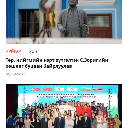
НИЙГЭМ
Урлаг
Төр, нийгмийн нэрт зүтгэлтэн С.Зоригийн
хөшөөг буцаан байрлуулав
03/08/2026