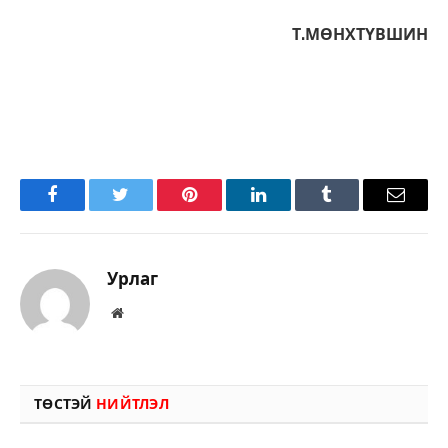
Т.МӨНХТҮВШИН
Facebook
Twitter
Pinterest
LinkedIn
Tumblr
Имэйл
Урлаг
Вэбсайт
ТӨСТЭЙ
НИЙТЛЭЛ