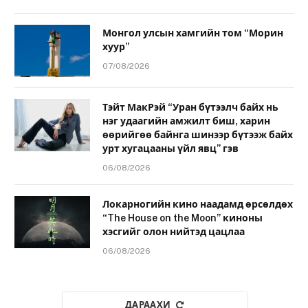
Монгол улсын хамгийн том “Морин
хуур”
07/08/2026
Тэйт МакРэй “Уран бүтээлч байх нь
нэг удаагийн амжилт биш, харин
өөрийгөө байнга шинээр бүтээж байх
урт хугацааны үйл явц” гэв
06/08/2026
Локарногийн кино наадамд өрсөлдөх
“The House on the Moon” киноны
хэсгийг олон нийтэд цацлаа
06/08/2026
ДАРААХИ