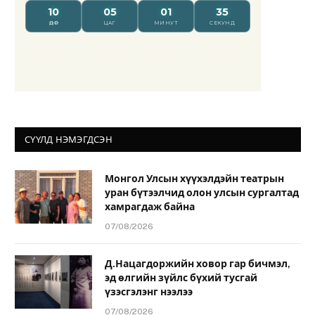
СҮҮЛД НЭМЭГДСЭН
Монгол Улсын хүүхэлдэйн театрын
уран бүтээлчид олон улсын сургалтад
хамрагдаж байна
07/08/2026
Д.Нацагдоржийн ховор гар бичмэл,
эд өлгийн зүйлс бүхий тусгай
үзэсгэлэнг нээлээ
07/08/2026