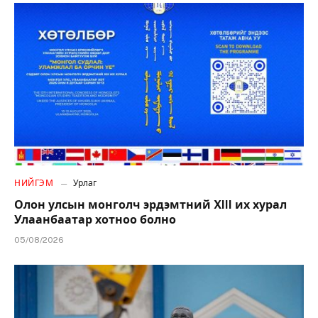
НИЙГЭМ
Урлаг
Олон улсын монголч эрдэмтний XIII их хурал
Улаанбаатар хотноо болно
05/08/2026