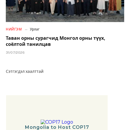
НИЙГЭМ
Урлаг
Таван орны сурагчид Монгол орны түүх,
соёлтой танилцав
31/07/2026
Сэтгэгдэл хаалттай