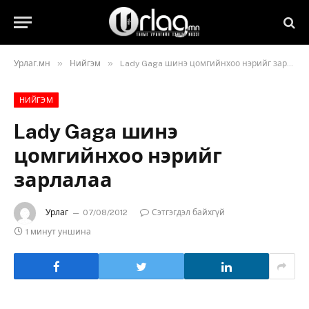
»
»
Урлаг.мн
Нийгэм
Lady Gaga шинэ цомгийнхоо нэрийг зарлалаа
НИЙГЭМ
Lady Gaga шинэ
цомгийнхоо нэрийг
зарлалаа
Урлаг
07/08/2012
Сэтгэгдэл байхгүй
1 минут уншина