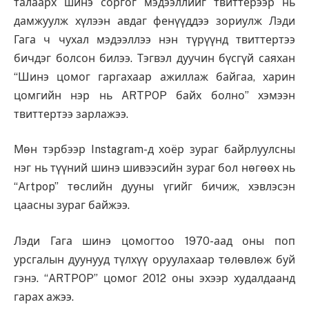
талаарх шинэ соргог мэдээллийг твиттерээр нь
дамжуулж хүлээн авдаг фенүүддээ зориулж Лэди
Гага ч чухал мэдээллээ нэн түрүүнд твиттертээ
бичдэг болсон билээ. Тэгвэл дуучин бүсгүй саяхан
“Шинэ цомог гаргахаар ажиллаж байгаа, харин
цомгийн нэр нь ARTPOP байх болно” хэмээн
твиттертээ зарлажээ.
Мөн тэрбээр Instagram-д хоёр зураг байрлуулсны
нэг нь түүний шинэ шивээсийн зураг бол нөгөөх нь
“Artpop” төслийн дууны үгийг бичиж, хэвлэсэн
цаасны зураг байжээ.
Лэди Гага шинэ цомогтоо 1970-аад оны поп
урсгалын дуунууд түлхүү оруулахаар төлөвлөж буй
гэнэ. “ARTPOP” цомог 2012 оны эхээр худалдаанд
гарах ажээ.