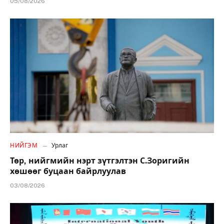
05/08/2026
НИЙГЭМ
Урлаг
Төр, нийгмийн нэрт зүтгэлтэн С.Зоригийн
хөшөөг буцаан байрлуулав
03/08/2026