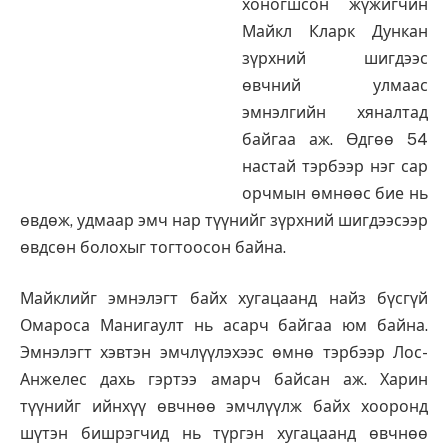
хоногшсон жүжигчин
Майкл Кларк Дункан
зүрхний шигдээс
өвчний улмаас
эмнэлгийн хяналтад
байгаа аж. Өдгөө 54
настай тэрбээр нэг сар
орчмын өмнөөс бие нь
өвдөж, удмаар эмч нар түүнийг зүрхний шигдээсээр
өвдсөн болохыг тогтоосон байна.
Майклийг эмнэлэгт байх хугацаанд найз бүсгүй
Омароса Манигаулт нь асарч байгаа юм байна.
Эмнэлэгт хэвтэн эмчлүүлэхээс өмнө тэрбээр Лос-
Анжелес дахь гэртээ амарч байсан аж. Харин
түүнийг ийнхүү өвчнөө эмчлүүлж байх хооронд
шүтэн бишрэгчид нь түргэн хугацаанд өвчнөө