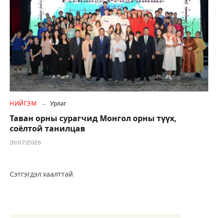
НИЙГЭМ
Урлаг
Таван орны сурагчид Монгол орны түүх,
соёлтой танилцав
31/07/2026
Сэтгэгдэл хаалттай