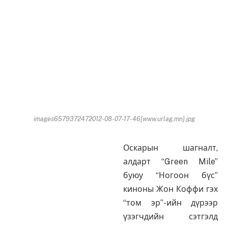
images6579372472012-08-07-17-46[www.urlag.mn].jpg
Оскарын шагналт,
алдарт “Green Mile”
буюу “Ногоон бүс”
киноны Жон Коффи гэх
“том эр”-ийн дүрээр
үзэгчдийн сэтгэлд