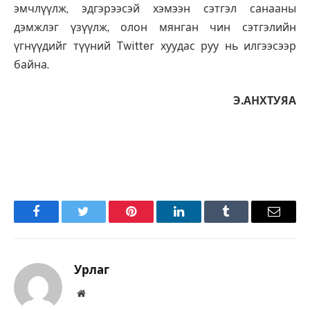
эмчлүүлж, эдгэрээсэй хэмээн сэтгэл санааны
дэмжлэг үзүүлж, олон мянган чин сэтгэлийн
үгнүүдийг түүний Twitter хуудас руу нь илгээсээр
байна.
Э.АНХТУЯА
Facebook
Twitter
Pinterest
LinkedIn
Tumblr
Имэйл
Урлаг
Вэбсайт