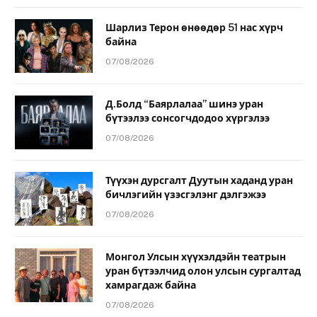
Шарлиз Терон өнөөдөр 51 нас хүрч
байна
07/08/2026
Д.Болд “Баярлалаа” шинэ уран
бүтээлээ сонсогчдодоо хүргэлээ
07/08/2026
Түүхэн дурсгалт Дуутын хаданд уран
бичлэгийн үзэсгэлэнг дэлгэжээ
07/08/2026
Монгол Улсын хүүхэлдэйн театрын
уран бүтээлчид олон улсын сургалтад
хамрагдаж байна
07/08/2026