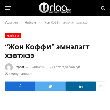
»
»
Урлаг.мн
Нийгэм
“Жон Коффи” эмнэлэгт хэвтжээ
НИЙГЭМ
“Жон Коффи” эмнэлэгт
хэвтжээ
Урлаг
07/08/2012
Сэтгэгдэл байхгүй
1 минут уншина