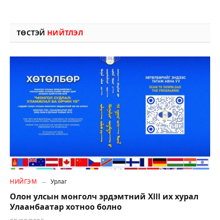
ТӨСТЭЙ
НИЙТЛЭЛ
НИЙГЭМ
Урлаг
Олон улсын монголч эрдэмтний XIII их хурал
Улаанбаатар хотноо болно