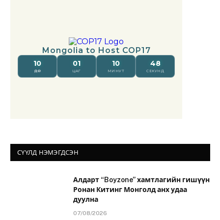
СҮҮЛД НЭМЭГДСЭН
Алдарт “Boyzone” хамтлагийн гишүүн
Ронан Китинг Монголд анх удаа
дуулна
07/08/2026