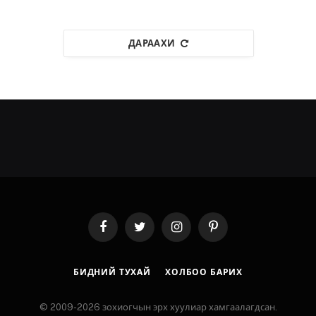
ДАРААХИ
Facebook
Twitter
Instagram
Pinterest
БИДНИЙ ТУХАЙ
ХОЛБОО БАРИХ
© 2009-2026 зохиогчын эрх хуулиар хамгаалагдсан.