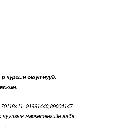
ж
-р курсын оюутнууд.
өгжим.
 70118411, 91991440,89004147
 чуулгын маркетенгийн алба