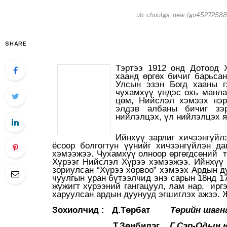
ub_chuulga_new_lgo452725889
SHARE
Тэртээ 1912 онд Дотоод 
хаанд өргөх бичиг барьса
Улсын эзэн Богд хааны г
чухамхүү үндэс охь манла
цөм, Нийслэл хэмээх нэр
элдэв албаны бичиг зэ
нийлэлцэх, үл нийлэлцэх я
Ийнхүү зарлиг хичээнгүйл
ёсоор болгогтун үүнийг хичээнгүйлэн д
хэмээжээ. Чухамхүү олноор өргөгдсөний т
Хүрээг Нийслэл Хүрээ хэмээжээ. Ийнхүү 
зориулсан “Хүрээ хорвоо” хэмээх Ардын д
чуулгын уран бүтээлчид энэ сарын 18нд 1
жүжигт хүрээний гангацуул, лам нар, ирг
харуулсан ардын дуунууд эгшиглэх ажээ. 
Зохиолчид : Д.Төрбат
Төрийн шагн
Т.Зөнбилэг
Г.Сэр-Одын 