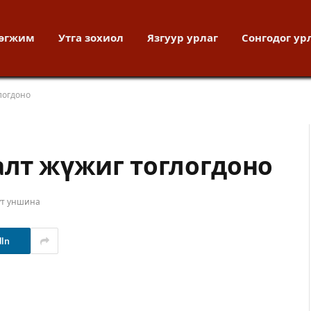
хөгжим
Утга зохиол
Язгуур урлаг
Сонгодог ур
глогдоно
алт жүжиг тоглогдоно
ут уншина
dIn