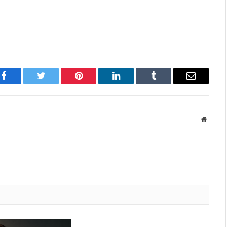
Facebook
Twitter
Pinterest
LinkedIn
Tumblr
Имэйл
Вэбса