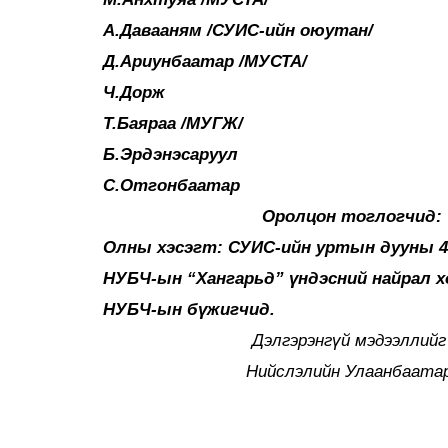
А.Давааням /СУИС-ийн оюутан/
Д.Ариунбаатар /МУСТА/
Ч.Дор
Т.Баяраа /МУГЖ/
Б.Эрдэнэсаруул
С.Отгонбаатар
Оролцон тоглогчид:
Олны хэсэгт: СУИС-ийн уртын дууны 4
НУБЧ-ын “Хангарьд” үндэсний найрал х
НУБЧ-ын бүжигчид.
Дэлгэрэнгүй мэдээллийг
Нийслэлийн Улаанбаатар