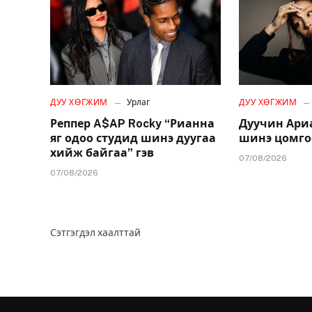
ДУУ ХӨГЖИМ
Урлаг
ДУУ ХӨГЖИМ
Реппер A$AP Rocky “Рианна
Дуучин Ари
яг одоо студид шинэ дуугаа
шинэ цомго
хийж байгаа” гэв
07/08/2026
07/08/2026
Сэтгэгдэл хаалттай