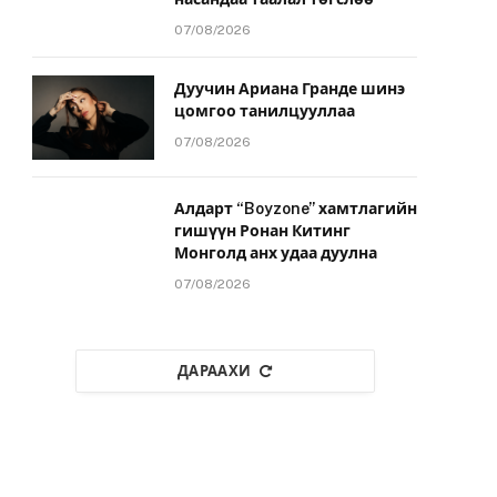
07/08/2026
Дуучин Ариана Гранде шинэ
цомгоо танилцууллаа
07/08/2026
Алдарт “Boyzone” хамтлагийн
гишүүн Ронан Китинг
Монголд анх удаа дуулна
07/08/2026
ДАРААХИ