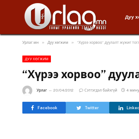
Дуу 
»
»
Урлаг.мн
Дуу хөгжим
“Хүрээ хорвоо” дуулалт жүжиг то
ДУУ ХӨГЖИМ
“Хүрээ хорвоо” дуул
Урлаг
20/04/2012
Сэтгэгдэл байхгүй
4 мин
Facebook
Twitter
Linke