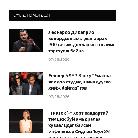
СҮҮЛД НЭМЭГДСЭН
Леонардо ДиКаприо
ховордсон амьтдыг аврах
200 сая ам.долларын төслийг
тэргүүлж байна
07/08/2026
Реппер A$AP Rocky “Рианна
яг одоо студид шинэ дуугаа
хийж байгаа” гэв
07/08/2026
“ТикТок”-т хорт хавдартай
тэмцэж буй амьдралаа
хуваалцдаг байсан
инфлюнсер Сидней Тоул 26
насандаа таалал төгслөө