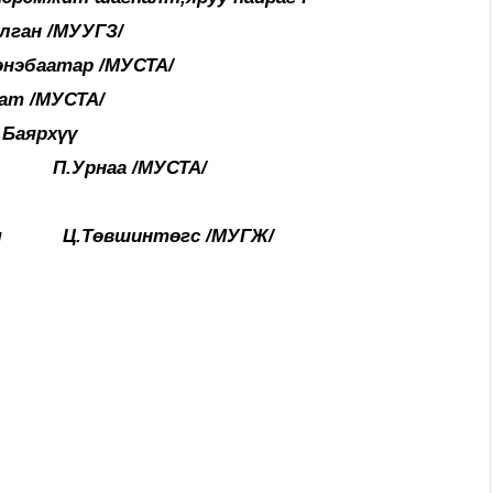
 /МУУГЗ/
нэбаатар /МУСТА/
ат /МУСТА/
аярхүү
рнаа /МУСТА/
Төвшинтөгс /МУГЖ/
СТА