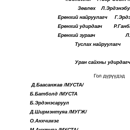
Зөвлөх Л.Эрдэнэбулган
Ерөнхий найруулагч Г.Эрдэ
Ерөнхий удирдаач Р.Ганб
Ерөнхий зураач Л.Б
Туслах найруулагч П.У
Уран сайхны удирдагч Ц.
Гол дүрүүдэд
Д.Баасанжав /МУСТА/
Б.Батболд /МУ
Б.Эрдэнэсаруул
Д.Ширмэнтуяа /МУГЖ/
О.Анхчимэг
М.Анхтуяа /МУСТА/