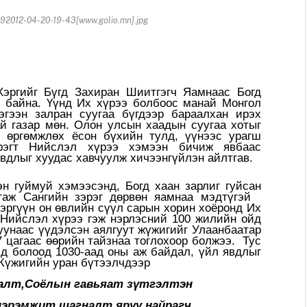
2012-04-20-19-43[www.golio.mn].jpg
Хэргийг Бүгд Захиран Шиитгэгч Яамнаас Богд
н байна. Үүнд Их хүрээ болбоос манай Монгол
эгээн залран суугаа бүгдээр бараалхан ирэх
й газар мөн. Олон улсын хаадын суугаа хотыг
 өргөмжлөх ёсон бүхийн тулд, үүнээс урагш
рэгт Нийслэл хүрээ хэмээн бичиж явбаас
вдлыг хуудас хавчуулж хичээнгүйлэн айлтгав.
эн гуймуй хэмээсэнд, Богд хаан зарлиг гуйсан
агаж Сангийн зэрэг дөрвөн яамнаа мэдтүгэй
эргүүн он өвлийн сүүл сарын хорин хоёронд Их
Нийслэл хүрээ гэж нэрлэсний 100 жилийн ойд
уунаас үүдэлсэн аялгуут жүжигийг Улаанбаатар
7 цагаас өөрийн тайзнаа тоглохоор болжээ. Тус
эд болоод 1030-аад оны аж байдал, үйл явдлыг
Жүжигийн уран бүтээлчдээр
алт,Соёлын гавьяат зүтгэлтэн
нэрэмжит шагналт,яруу найрагч