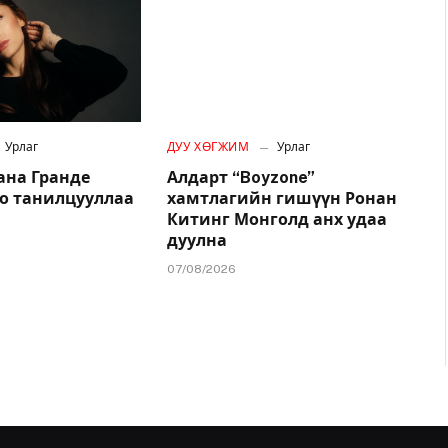
Урлаг
ДУУ ХӨГЖИМ
Урлаг
ана Гранде
Алдарт “Boyzone”
о танилцууллаа
хамтлагийн гишүүн Ронан
Китинг Монголд анх удаа
дуулна
07/08/2026