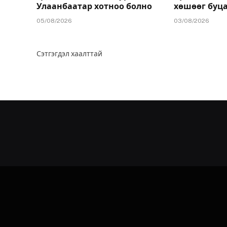
Улаанбаатар хотноо болно
хөшөөг буц
05/08/2026
03/08/2026
Сэтгэгдэл хаалттай