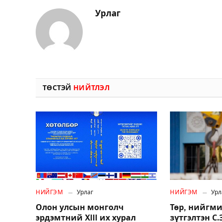
Урлаг
ТӨСТЭЙ
НИЙТЛЭЛ
НИЙГЭМ
Урлаг
НИЙГЭМ
Урл
Олон улсын монголч
Төр, нийгми
эрдэмтний XIII их хурал
зүтгэлтэн С