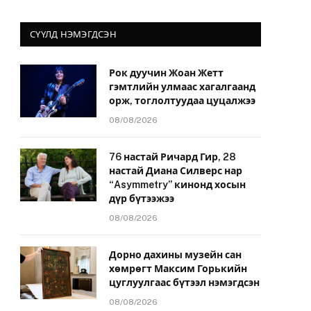
СҮҮЛД НЭМЭГДСЭН
Рок дуучин Жоан Жетт
гэмтлийн улмаас хагалгаанд
орж, тоглолтуудаа цуцалжээ
08/08/2026
76 настай Ричард Гир, 28
настай Диана Силверс нар
“Asymmetry” кинонд хосын
дүр бүтээжээ
08/08/2026
Дорно дахины музейн сан
хөмрөгт Максим Горькийн
цуглуулгаас бүтээл нэмэгдсэн
08/08/2026