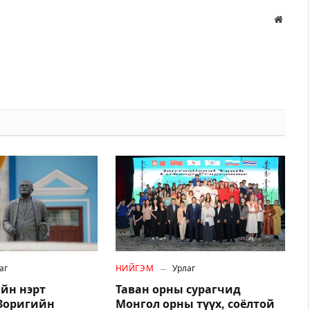
Вэбса
аг
НИЙГЭМ
Урлаг
йн нэрт
Таван орны сурагчид
.Зоригийн
Монгол орны түүх, соёлтой