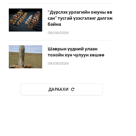
“Дүрслэх урлагийн оюуны өв
сан” тусгай үзэсгэлэнг дэлгэж
байна
08/08/2026
Шаврын үүдний улаан
тохойн хүн чулуун хөшөө
08/08/2026
ДАРААХИ