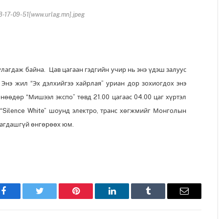
-17-09-51[www.urlag.mn].jpeg
лагдаж байна. Цав цагаан гэдгийн учир нь энэ үдэш залуус
 Энэ жил “Эх дэлхийгээ хайрлая” уриан дор зохиогдох энэ
нөөдөр “Мишээл экспо” төвд 21.00 цагаас 04.00 цаг хүртэл
г “Silence White” шоунд электро, транс хөгжмийг Монголын
тагдашгүй өнгөрөөх юм.
Facebook
Twitter
Pinterest
LinkedIn
Tumblr
Имэйл