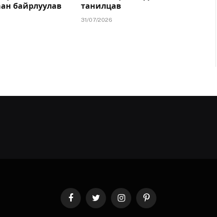
аан байрлуулав
танилцав
31/07/2026
Facebook
Twitter
Instagram
Pinterest