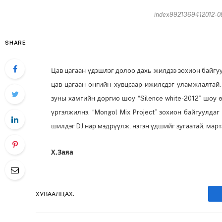
index9921369412012-08
SHARE
Цав цагаан үдэшлэг долоо дахь жилдээ зохион байгуу
цав цагаан өнгийн хувцсаар ижилсдэг уламжлалтай.
зуны хамгийн доргио шоу “Silence white-2012” шоу ө
үргэлжилнэ. “Mongol Mix Project” зохион байгуулда
шилдэг DJ нар мэдрүүлж, нэгэн үдшийг зугаатай, мар
Х.Заяа
ХУВААЛЦАХ.