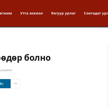
хөгжим
Утга зохиол
Язгуур урлаг
Сонгодог ур
өөдөр болно
т уншина
dIn