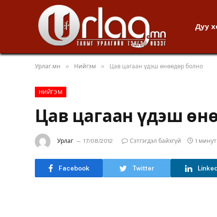
Дуу 
»
»
Урлаг.мн
Нийгэм
Цав цагаан үдэш өнөөдөр болно
НИЙГЭМ
Цав цагаан үдэш өн
Урлаг
17/08/2012
Сэтгэгдэл байхгүй
1 мину
Facebook
Twitter
Linke