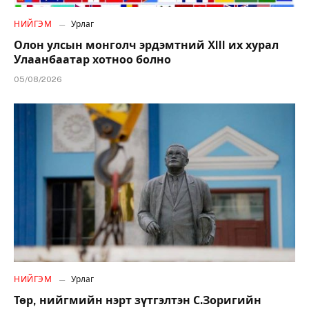
НИЙГЭМ
Урлаг
Олон улсын монголч эрдэмтний XIII их хурал
Улаанбаатар хотноо болно
05/08/2026
НИЙГЭМ
Урлаг
Төр, нийгмийн нэрт зүтгэлтэн С.Зоригийн