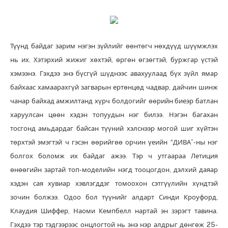
Түүнд байдаг зарим нэгэн зүйлийг өөнтөгч нөхдүүд шүүмжлэх
нь их. Хэтэрхий жижиг хөхтэй, өргөн өгзөгтэй, буржгар үстэй
хэмээнэ. Гэхдээ энэ бүсгүй шүднээс авахуулаад бүх зүйл ямар
байхаас хамаарахгүй загварын ертөнцөд чадвар, дайчин шинж
чанар байхад амжилтанд хүрч болдогийг өөрийн биеэр батлан
харуулсан цөөн хэдэн топуудын нэг билээ. Нэгэн багахан
тосгонд амьдардаг байсан түүний хэлснээр могой шиг хүйтэн
төрхтэй эмэгтэй ч гэсэн өөрийгөө орчин үеийн “ДИВА”-ны нэг
болгох боломж их байдаг ажээ. Тэр ч утгаараа Летиция
өнөөгийн зартай топ-моделийн нэгд тооцогдон, дэлхий даяар
хэдэн сая хувиар хэвлэгддэг томоохон сэтгүүлийн хүндтэй
зочин болжээ. Одоо бол түүнийг алдарт Синди Кроуфорд,
Клаудия Шиффер, Наоми Кемпбелл нартай эн зэрэгт тавина.
Гэхдээ тэр тэдгээрээс онцлогтой нь энэ нэр алдрыг дөнгөж 25-