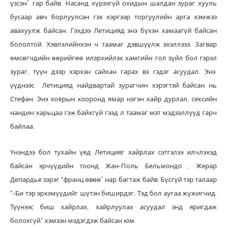
үзсэн” гар байв. Насанд хүрээгүй охидын шалдан зураг хууль
бусаар авч борлуулсан гэх хэргээр торгуулийн арга хэмжээ
авахуулж байсан. Гэхдээ Летицияд энэ бүхэн хамаагүй байсан
бололтой. Хэвлэлийнхэн ч таамаг дэвшүүлж эхэллэээ. Загвар
өмсөгчдийн өөрийгөө илэрхийлэх хамгийн гол зүйл бол гэрэл
зураг, түүн дээр хэрхэн сайхан гарах вэ гэдэг асуудал. Энэ
үүднээс Летицияд найдвартай зурагчин хэрэгтэй байсан нь
Стефан. Энэ хоёрын хооронд ямар нэгэн хайр дурлал, сексийн
нандин харьцаа гэж байхгүй гээд л таамаг мэт мэдээллүүд гарч
байлаа.
Үнэндээ бол тухайн үед Летицияг хайрлах сэтгэлээ илчлэхэд
байсан эрчүүдийн тоонд Жан-Поль Бельмондо , Жерар
Депардье зэрэг “франц өвөө” нар багтаж байв. Бүсгүй тэр талаар
“-Би тэр эрхэмүүдийг шүтэн биширдэг. Тэд бол аугаа жүжигчид.
Түүнээс биш хайрлах, хайрлуулах асуудал энд яригдаж
болохгүй” хэмээн мэдэгдэж байсан юм.