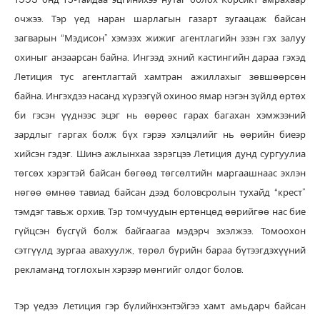
очжээ. Тэр үед наран шарлагын газарт зугаацаж байсан
загварын “Мэдисон” хэмээх жижиг агентлагийн эзэн гэх залуу
охиныг анзаарсан байна. Ингээд эхний кастингийн дараа гэхэд
Летиция тус агентлагтай хамтран ажиллахыг зөвшөөрсөн
байна. Ингэхдээ насанд хүрээгүй охиноо ямар нэгэн зүйлд өртөх
би гэсэн үүднээс эцэг нь өөрөөс гарах багахан хэмжээний
зардлыг гаргах болж бүх гэрээ хэлцэлийг нь өөрийн биеэр
хийсэн гэдэг. Шинэ ажлынхаа зэрэгцээ Летиция дунд сургуулиа
төгсөх хэрэгтэй байсан бөгөөд төгсөлтийн маргаашнаас эхлэн
нөгөө өмнөө тавиад байсан дээд боловсролын тухайд “крест”
тэмдэг тавьж орхив. Тэр томчуудын ертөнцөд өөрийгөө нас бие
гүйцсэн бүсгүй болж байгаагаа мэдэрч эхэлжээ. Томоохон
сэтгүүлд зургаа авахуулж, төрөл бүрийн бараа бүтээгдэхүүний
рекламанд тоглохын хэрээр мөнгийг олдог болов.
Тэр үедээ Летиция гэр бүлийнхэнтэйгээ хамт амьдарч байсан