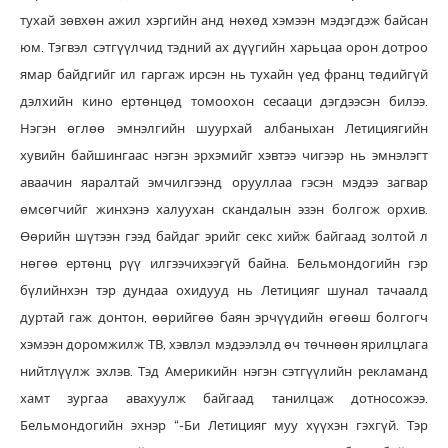
тухай зөвхөн ажил хэргийн анд нөхөд хэмээн мэдэгдэж байсан
юм. Тэгвэл сэтгүүлчид тэдний ах дүүгийн харьцаа орон дотроо
ямар байдгийг ил гаргаж ирсэн нь тухайн үед франц төдийгүй
дэлхийн кино ертөнцөд томоохон сесааци дэгдээсэн билээ.
Нэгэн өглөө эмнэлгийн шуурхай албаныхан Летициягийн
хувийн байшингаас нэгэн эрхэмийг хэвтээ чигээр нь эмнэлэгт
аваачин яаралтай эмчилгээнд орууллаа гэсэн мэдээ загвар
өмсөгчийг жинхэнэ халуухан скандалын эзэн болгож орхив.
Өөрийн шүтээн гээд байдаг эрийг секс хийж байгаад золтой л
нөгөө ертөнц рүү илгээчихээгүй байна. Бельмондогийн гэр
бүлийнхэн тэр дундаа охидууд нь Летицияг шунал тачаалд
дуртай гаж донтон, өөрийгөө баян эрчүүдийн өгөөш болгогч
хэмээн доромжилж ТВ, хэвлэл мэдээлэлд өч төчнөөн ярилцлага
нийтлүүлж эхлэв. Тэд Америкийн нэгэн сэтгүүлийн рекламанд
хамт зургаа авахуулж байгаад танилцаж дотносожээ.
Бельмондогийн эхнэр “-Би Летицияг муу хүүхэн гэхгүй. Тэр