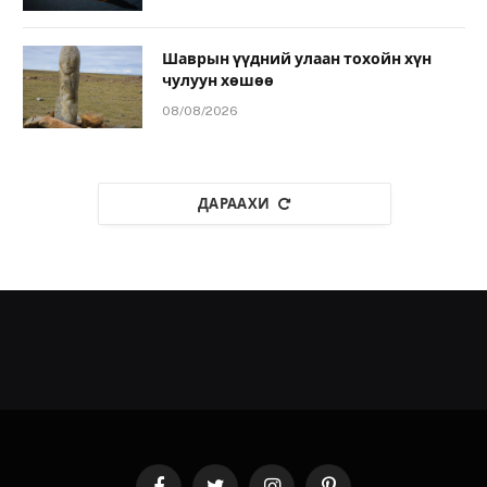
Шаврын үүдний улаан тохойн хүн
чулуун хөшөө
08/08/2026
ДАРААХИ