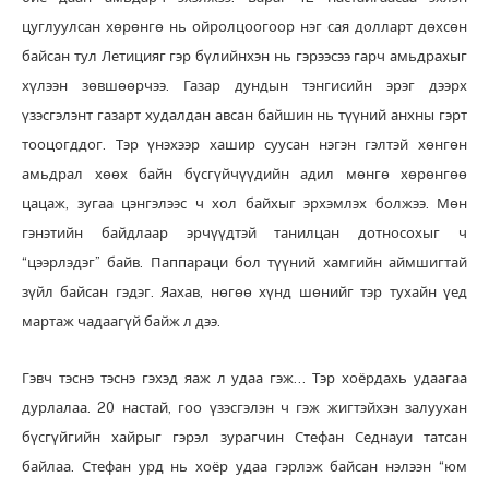
цуглуулсан хөрөнгө нь ойролцоогоор нэг сая долларт дөхсөн
байсан тул Летицияг гэр бүлийнхэн нь гэрээсээ гарч амьдрахыг
хүлээн зөвшөөрчээ. Газар дундын тэнгисийн эрэг дээрх
үзэсгэлэнт газарт худалдан авсан байшин нь түүний анхны гэрт
тооцогддог. Тэр үнэхээр хашир суусан нэгэн гэлтэй хөнгөн
амьдрал хөөх байн бүсгүйчүүдийн адил мөнгө хөрөнгөө
цацаж, зугаа цэнгэлээс ч хол байхыг эрхэмлэх болжээ. Мөн
гэнэтийн байдлаар эрчүүдтэй танилцан дотносохыг ч
“цээрлэдэг” байв. Паппараци бол түүний хамгийн аймшигтай
зүйл байсан гэдэг. Яахав, нөгөө хүнд шөнийг тэр тухайн үед
мартаж чадаагүй байж л дээ.
Гэвч тэснэ тэснэ гэхэд яаж л удаа гэж… Тэр хоёрдахь удаагаа
дурлалаа. 20 настай, гоо үзэсгэлэн ч гэж жигтэйхэн залуухан
бүсгүйгийн хайрыг гэрэл зурагчин Стефан Седнауи татсан
байлаа. Стефан урд нь хоёр удаа гэрлэж байсан нэлээн “юм