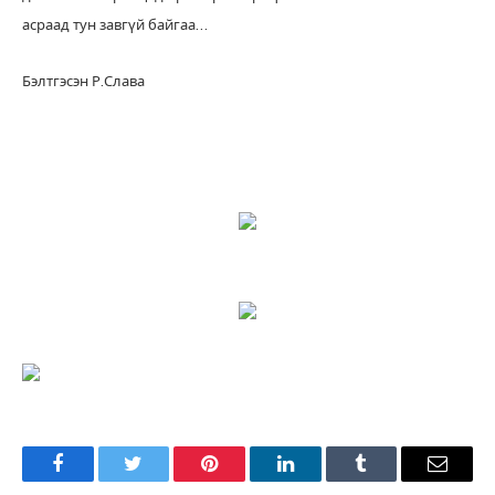
асраад тун завгүй байгаа…
Бэлтгэсэн Р.Слава
Facebook
Twitter
Pinterest
LinkedIn
Tumblr
Имэйл