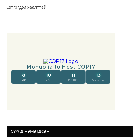
Сэтгэгдэл хаалттай
СҮҮЛД НЭМЭГДСЭН