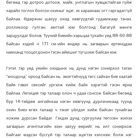
бөгөөд гэр дотроо дотоож, майк, унтлагын хувцастайгаа гүйж
харайн тоглох болсон охиныг эцэг, эх хараанаас огт гаргадаггүй
байлаа. Өдөржин шахуу охид хөвгүүдтэй гудамжаар тэнэн,
ролликоор гулган, амттай юм болгонд багагүй мөнгө
зарцуулдаг болов. Түүний биеийн харьцаа тухайн үед 88-60-88
байсан хэдий ч 171 см-ийн өндөр нь загварын ертөнцдаа
намханд тооцогдонон гэсэн аймшиг түгшээж байсан юм.
Гэтэл тэр үед үеийн охидынх нь дунд нэгэн сонирхол татах
“моодонд” ороод байсан нь эмэгтэйчүүд төгс сайхан бие хаатай
байя гэвэл сексийг үргэлж хийж байх хэрэгтэй гэсэн яриа
байлаа. Летиция тэр талаар олон ч удаа сонсож байсан бөгөөд
бүр 14-тэйдөө ангийнхаа нэгэн хөвгүүнд дурлачихаад түүнд
охин биеэ өгөх талаар ч тэнэг үйлдэл хийж байсан тухайгаа
хожим дурссан байдаг. Гэхдээ дунд сургуулиа төгссөн жилээ
загварын агентлагийн эзэн залуу өөрийг нь илт сонирхож
байгааг мэдсэн бүсгүй тэр талаар эцэгтээ хэлснээс болж нэг