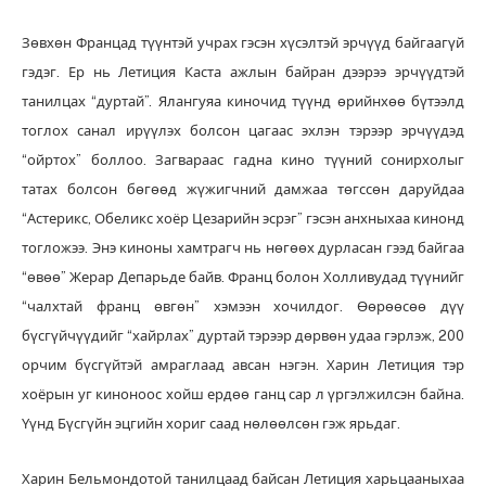
Зөвхөн Францад түүнтэй учрах гэсэн хүсэлтэй эрчүүд байгаагүй
гэдэг. Ер нь Летиция Каста ажлын байран дээрээ эрчүүдтэй
танилцах “дуртай”. Ялангуяа киночид түүнд өрийнхөө бүтээлд
тоглох санал ирүүлэх болсон цагаас эхлэн тэрээр эрчүүдэд
“ойртох” боллоо. Загвараас гадна кино түүний сонирхолыг
татах болсон бөгөөд жүжигчний дамжаа төгссөн даруйдаа
“Астерикс, Обеликс хоёр Цезарийн эсрэг” гэсэн анхныхаа кинонд
тогложээ. Энэ киноны хамтрагч нь нөгөөх дурласан гээд байгаа
“өвөө” Жерар Депарьде байв. Франц болон Холливудад түүнийг
“чалхтай франц өвгөн” хэмээн хочилдог. Өөрөөсөө дүү
бүсгүйчүүдийг “хайрлах” дуртай тэрээр дөрвөн удаа гэрлэж, 200
орчим бүсгүйтэй амраглаад авсан нэгэн. Харин Летиция тэр
хоёрын уг киноноос хойш ердөө ганц сар л үргэлжилсэн байна.
Үүнд Бүсгүйн эцгийн хориг саад нөлөөлсөн гэж ярьдаг.
Харин Бельмондотой танилцаад байсан Летиция харьцааныхаа