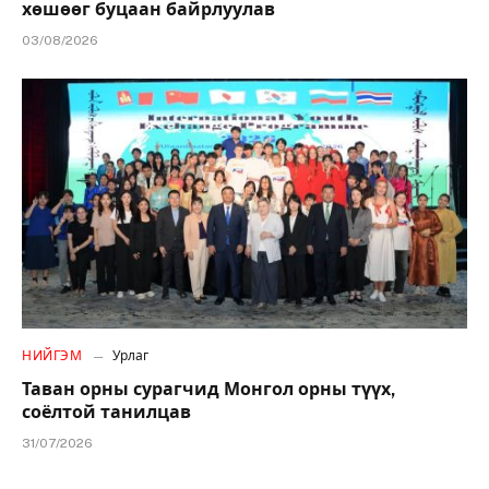
хөшөөг буцаан байрлуулав
03/08/2026
НИЙГЭМ
Урлаг
Таван орны сурагчид Монгол орны түүх,
соёлтой танилцав
31/07/2026