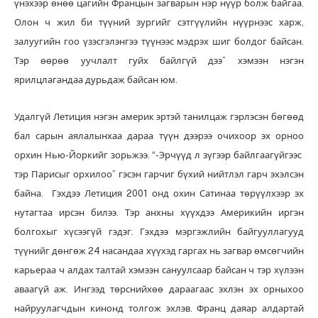
үнэхээр өнөө цагийн Францын загварын нэр нүүр болж байгаа.
Олон ч жил би түүний зургийг сэтгүүлийн нүүрнээс харж,
залуугийн гоо үзэсгэлэнгээ түүнээс мэдрэх шиг болдог байсан.
Тэр өөрөө уучлалт гуйх байлгүй дээ” хэмээн нэгэн
ярилцлагандаа дурьдаж байсан юм.
Удалгүй Летиция нэгэн америк эртэй танилцаж гэрлэсэн бөгөөд
бал сарын аялалынхаа дараа түүн дээрээ очихоор эх орноо
орхин Нью-Йоркийг зорьжээ. “-Эрчүүд л зүгээр байлгаагүйгээс
тэр Парисыг орхилоо” гэсэн гарчиг бүхий нийтлэл гарч эхэлсэн
байна. Гэхдээ Летиция 2001 онд охин Сатинаа төрүүлхээр эх
нутагтаа ирсэн билээ. Тэр анхны хүүхдээ Америкийн иргэн
болгохыг хүсээгүй гэдэг. Гэхдээ мэргэжлийн байгууллагууд
түүнийг дөнгөж 24 насандаа хүүхэд гаргах нь загвар өмсөгчийн
карьераа ч алдах талтай хэмээн сануулсаар байсан ч тэр хүлээн
аваагүй аж. Ингээд төрснийхөө дараагаас эхлэн эх орныхоо
найруулагчдын кинонд толгож эхлэв. Франц даяар алдартай