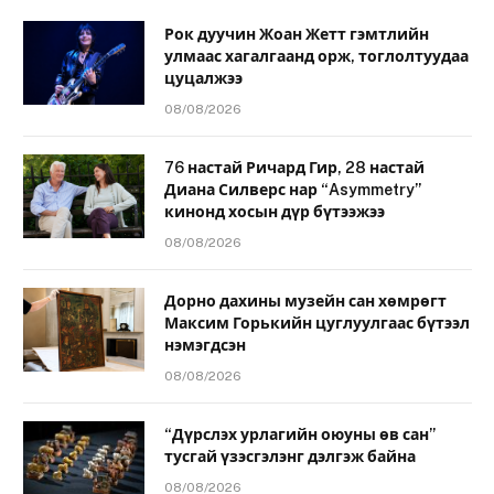
Рок дуучин Жоан Жетт гэмтлийн
улмаас хагалгаанд орж, тоглолтуудаа
цуцалжээ
08/08/2026
76 настай Ричард Гир, 28 настай
Диана Силверс нар “Asymmetry”
кинонд хосын дүр бүтээжээ
08/08/2026
Дорно дахины музейн сан хөмрөгт
Максим Горькийн цуглуулгаас бүтээл
нэмэгдсэн
08/08/2026
“Дүрслэх урлагийн оюуны өв сан”
тусгай үзэсгэлэнг дэлгэж байна
08/08/2026