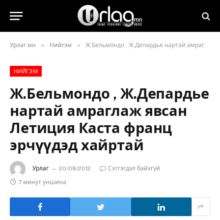
»
»
Урлаг.мн
Нийгэм
Ж.Бельмондо , Ж.Депардье нартай амраглаж явсан Летиция Каста франц эрчүүдэд хайртай
НИЙГЭМ
Ж.Бельмондо , Ж.Депардье
нартай амраглаж явсан
Летиция Каста франц
эрчүүдэд хайртай
Урлаг
20/08/2012
Сэтгэгдэл байхгүй
7 минут уншина