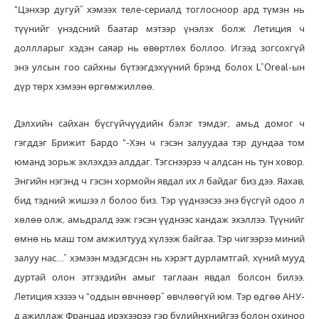
“Цэнхэр дугуй” хэмээх теле-сериалд тоглосноор ард түмэн нь
түүнийг үнэдсний баатар мэтээр үнэлэх болж Летиция ч
доллларыг хэдэн саяар нь өвөртлөх боллоо. Игээд зогсохгүй
энэ улсын гоо сайхны бүтээгдэхүүний брэнд болох L”Oreal-ын
дүр төрх хэмээн өргөмжиллөө.
Дэлхийн сайхан бүсгүйчүүдийн бэлэг тэмдэг, амьд домог ч
гэгддэг Брижит Бардо “-Хэн ч гэсэн залуудаа тэр дундаа том
юманд зорьж эхлэхдээ алддаг. Тэгснээрээ ч алдсан нь тун ховор.
Энгийн нэгэнд ч гэсэн хормойн явдал их л байдаг биз дээ. Яахав,
бид тэдний жишээ л болоо биз. Тэр үүднээсээ энэ бүсгүй одоо л
хөлөө олж, амьдралд ээж гэсэн үүднээс хандаж эхэллээ. Түүнийг
өмнө нь маш том амжилтууд хүлээж байгаа. Тэр чигээрээ миний
залуу нас…” хэмээн мэдэгдсэн нь хэрэгт дурламтгай, хүний мууд
дуртай олон этгээдийн амыг таглаан явдал болсон билээ.
Летиция хэзээ ч “оддын өвчнөөр” өвчлөөгүй юм. Тэр өдгөө АНУ-
д ажиллаж Францад ирэхээрээ гэр бүлийнхнийгээ болон охиноо