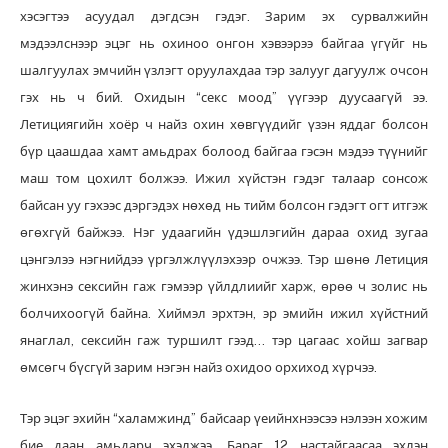
хэсэгтээ асуудал дэгдсэн гэдэг. Зарим эх сурвалжийн
мэдээлснээр эцэг нь охиноо онгон хэвээрээ байгаа үгүйг нь
шалгуулах эмчийн үзлэгт оруулахдаа тэр залууг дагуулж очсон
гэх нь ч бий. Охидын “секс моод” үүгээр дуусаагүй ээ.
Летициягийн хоёр ч найз охин хөвгүүдийг үзэн яддаг болсон
бүр цаашдаа хамт амьдрах болоод байгаа гэсэн мэдээ түүнийг
маш том цохилт болжээ. Ижил хүйстэн гэдэг талаар сонсож
байсан уу гэхээс дэргэдэх нөхөд нь тийм болсон гэдэгт огт итгэж
өгөхгүй байжээ. Нэг удаагийн үдэшлэгийн дараа охид зугаа
цэнгэлээ нэгнийдээ үргэлжлүүлэхээр очжээ. Тэр шөнө Летиция
жинхэнэ сексийн гаж гэмээр үйлдлиийг харж, өрөө ч золис нь
болчихоогүй байна. Хиймэл эрхтэн, эр эмийн ижил хүйстний
янаглал, сексийн гаж туршилт гээд… тэр цагаас хойш загвар
өмсөгч бүсгүй зарим нэгэн найз охидоо орхиход хүрчээ.
Тэр эцэг эхийн “халамжинд” байсаар үеийнхнээсээ нэлээн хожим
бие даан амьдарч эхэлжээ. Бараг 12 настайгаасаа эхлэн