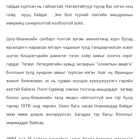
тайдаа хүртсэн нь гайхалтай. Нөгөөтэйгүүр түүнд бас нэгэн онц
гойд нууц байдаг. …Энэ бол түүний сексийн амьдралын
өвөрмөц сонирхолтой холбоотой зүйл…
Шоу-бизнесийн салбарт толгой эргэм амжилтанд хүрч бусад
өрсөлдөгч нараасаа ялгарч чадахын тулд ганцаарчилсан эсвэл
шүтэн бишрэгчдийн дэмжлэг гэсэн хоёр замыг сонгох хэрэг
гардаг. Тэгвэл Летициягийн хувьд загварын “олимпын аварга”
болохын тулд хүндхэн замыг туулсан нэгэн. Эцэг нь Францын
жижиг бизнесмен, эх нь гурван хүүхдээ хүмүүжүүлэгч гэрийн
эзэгтэй байжээ. Понт-Одемар хэмээх тосгонд амьдардаг, загвар
болон шоу-бизнесийн талд ямарч ойлголтгүй энэ гэр бүлд
тэрээр 1978 онд төрсөн. Охин бага насаа Нормандад байдаг
эмээ өвөө дээрээ өнгөрүүлсэн. Багадаа тэр багш болохыг
мөрөөддөг байлаа.
1993 онд 15-тайдаа эцгинйхээ нутаг болох Корсикт амрахаар