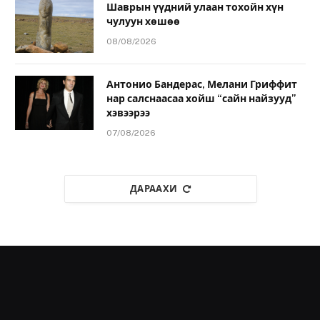
Шаврын үүдний улаан тохойн хүн
чулуун хөшөө
08/08/2026
Антонио Бандерас, Мелани Гриффит
нар салснаасаа хойш “сайн найзууд”
хэвээрээ
07/08/2026
ДАРААХИ