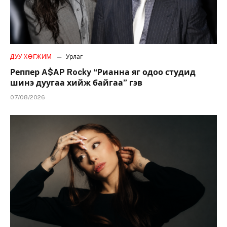
ДУУ ХӨГЖИМ
Урлаг
Реппер A$AP Rocky “Рианна яг одоо студид
шинэ дуугаа хийж байгаа” гэв
07/08/2026