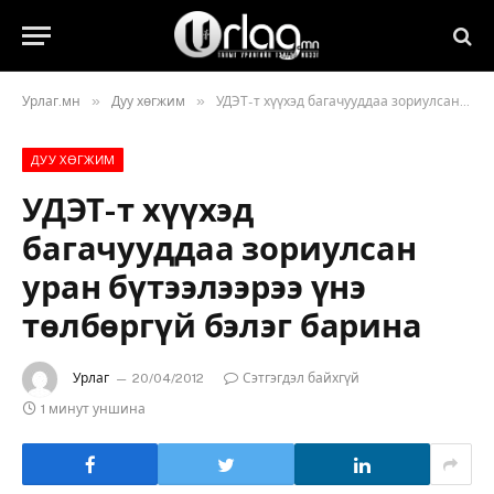
»
»
Урлаг.мн
Дуу хөгжим
УДЭТ-т хүүхэд багачууддаа зориулсан уран бүтээлээрээ үнэ төлбөргүй бэлэг барина
ДУУ ХӨГЖИМ
УДЭТ-т хүүхэд
багачууддаа зориулсан
уран бүтээлээрээ үнэ
төлбөргүй бэлэг барина
Урлаг
20/04/2012
Сэтгэгдэл байхгүй
1 минут уншина