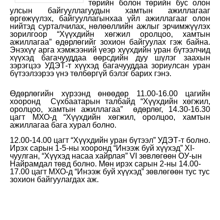
төрийн болон төрийн бус олон
улсын байгууллагуудын хамтын ажиллагааг
өргөжүүлэх, байгууллагынхаа үйл ажиллагааг олон
нийтэд сурталчилах, нөлөөллийн ажлыг эрчимжүүлэх
зорилгоор “Хүүхдийн хөгжил оролцоо, хамтын
ажиллагаа” өдөрлөгийг зохион байгуулах гэж байна.
Энэхүү арга хэмжээний үеэр хүүхдийн уран бүтээлчид
хүүхэд багачууддаа өөрсдийн дуу шүлэг заахын
зэрэгцээ УДЭТ-т хүүхэд багачууддаа зориулсан уран
бүтээлээрээ үнэ төлбөргүй бэлэг барих гэнэ.
Өдөрлөгийн хүрээнд өнөөдөр 11.00-16.00 цагийн
хооронд Сүхбаатарын талбайд “Хүүхдийн хөгжил,
оролцоо, хамтын ажиллагаа” өдөрлөг, 14.30-16.30
цагт МХО-д “Хүүхдийн хөгжил, оролцоо, хамтын
ажиллагаа бага хурал болно.
12.00-14.00 цагт “Хүүхдийн уран бүтээл” УДЭТ-т болно.
Ирэх сарын 1-5-ны хооронд “Инээж буй хүүхэд” XI-
чуулган, “Хүүхэд насаа хайрлая” VI зөвлөгөөн ОУ-ын
Найрамдал төвд болно. Мөн ирэх сарын 2-ны 14.00-
17.00 цагт МХО-д “Инээж буй хүүхэд” зөвлөгөөн тус тус
зохион байгуулагдах аж.