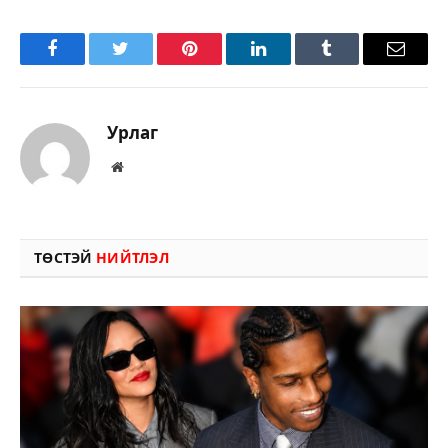
Facebook
Twitter
Pinterest
LinkedIn
Tumblr
Имэйл
Урлаг
Вэбсайт
ТӨСТЭЙ
НИЙТЛЭЛ