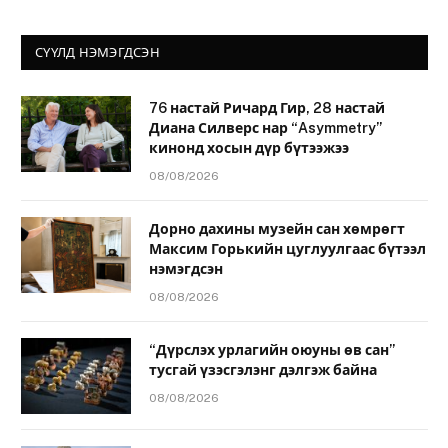
СҮҮЛД НЭМЭГДСЭН
76 настай Ричард Гир, 28 настай
Диана Силверс нар “Asymmetry”
кинонд хосын дүр бүтээжээ
08/08/2026
Дорно дахины музейн сан хөмрөгт
Максим Горькийн цуглуулгаас бүтээл
нэмэгдсэн
08/08/2026
“Дүрслэх урлагийн оюуны өв сан”
тусгай үзэсгэлэнг дэлгэж байна
08/08/2026