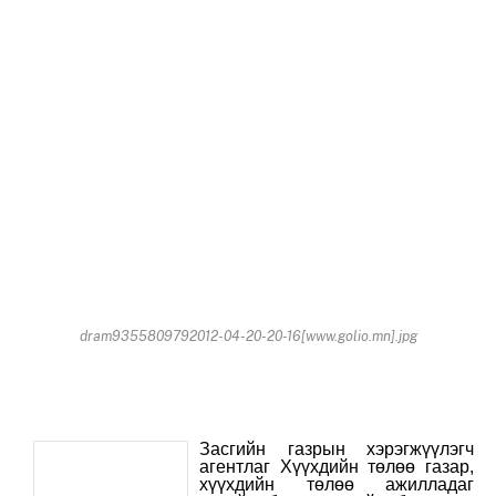
dram9355809792012-04-20-20-16[www.golio.mn].jpg
Засгийн газрын хэрэгжүүлэгч
агентлаг Хүүхдийн төлөө газар,
хүүхдийн төлөө ажилладаг