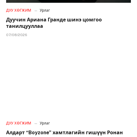
ДУУ ХӨГЖИМ
Урлаг
Дуучин Ариана Гранде шинэ цомгоо
танилцууллаа
07/08/2026
ДУУ ХӨГЖИМ
Урлаг
Алдарт “Boyzone” хамтлагийн гишүүн Ронан