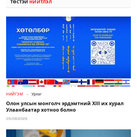
ТӨСТЭЙ
НИЙТЛЭЛ
НИЙГЭМ
Урлаг
Олон улсын монголч эрдэмтний XIII их хурал
Улаанбаатар хотноо болно
05/08/2026