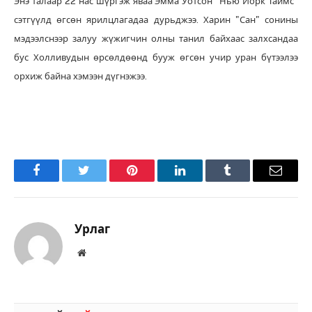
Энэ талаар 22 нас шүргэж яваа Эмма Уотсон "Нью Йорк Таймс"
сэтгүүлд өгсөн ярилцлагадаа дурьджээ. Харин "Сан" сонины
мэдээлснээр залуу жүжигчин олны танил байхаас залхсандаа
бус Холливудын өрсөлдөөнд бууж өгсөн учир уран бүтээлээ
орхиж байна хэмээн дүгнэжээ.
Facebook
Twitter
Pinterest
LinkedIn
Tumblr
Имэйл
Урлаг
Вэбсайт