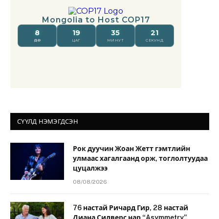
СҮҮЛД НЭМЭГДСЭН
Рок дуучин Жоан Жетт гэмтлийн
улмаас хагалгаанд орж, тоглолтуудаа
цуцалжээ
08/08/2026
76 настай Ричард Гир, 28 настай
Диана Силверс нар “Asymmetry”