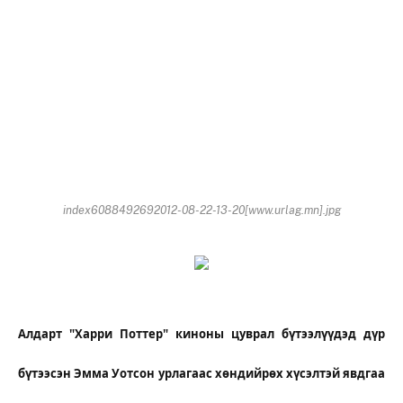
index6088492692012-08-22-13-20[www.urlag.mn].jpg
Алдарт "Харри Поттер" киноны цуврал бүтээлүүдэд дүр
бүтээсэн Эмма Уотсон урлагаас хөндийрөх хүсэлтэй явдгаа