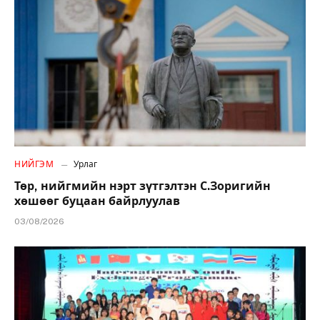
НИЙГЭМ
Урлаг
Төр, нийгмийн нэрт зүтгэлтэн С.Зоригийн
хөшөөг буцаан байрлуулав
03/08/2026