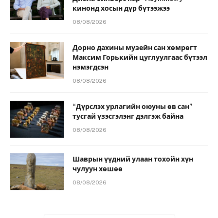
кинонд хосын дүр бүтээжээ
08/08/2026
Дорно дахины музейн сан хөмрөгт
Максим Горькийн цуглуулгаас бүтээл
нэмэгдсэн
08/08/2026
“Дүрслэх урлагийн оюуны өв сан”
тусгай үзэсгэлэнг дэлгэж байна
08/08/2026
Шаврын үүдний улаан тохойн хүн
чулуун хөшөө
08/08/2026