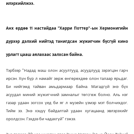
илэрхийлжээ.
Анх ердөө 11 настайдаа "Харри Поттер"-ын Хермонигийн
дүрээр дэлхий нийтэд танигдсан жүжигчин бүсгүй кино
урлагт цааш аялахаас залхсан байна.
Тэрбээр "Надад маш олон асуултууд, асуудлууд зэрэгцэн гарч
ирсэн. Хүн бүр л намайг зөрж өнгөрөхдөө олон талаар ярьдаг.
Би нийгэмд тайван амьдармаар байна. Магадгүй энэ бүх
асуудал миний жүжигчний замналыг төгсгөж болно. Аль нэг
газар удаан зогсох үед би яг л музейн үзмэр мэт болчихдог.
Тийм ээ. Энэ хэцүү байдалтай удаан хугацаанд эвлэрэхийг
оролдсон. Гэхдээ би чадахгүй" гэжээ.