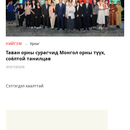
НИЙГЭМ
Урлаг
Таван орны сурагчид Монгол орны түүх,
соёлтой танилцав
31/07/2026
Сэтгэгдэл хаалттай