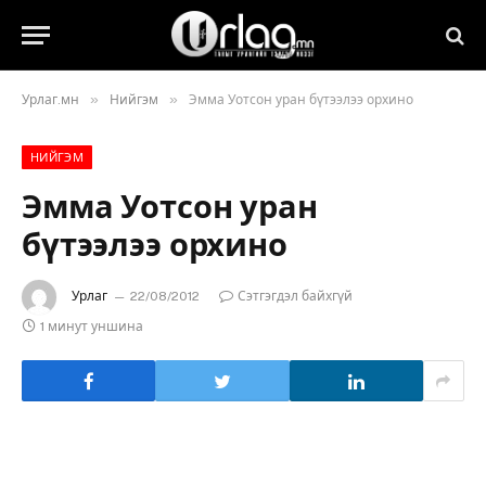
»
»
Урлаг.мн
Нийгэм
Эмма Уотсон уран бүтээлээ орхино
НИЙГЭМ
Эмма Уотсон уран
бүтээлээ орхино
Урлаг
22/08/2012
Сэтгэгдэл байхгүй
1 минут уншина