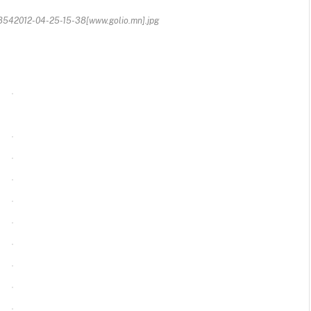
42012-04-25-15-38[www.golio.mn].jpg