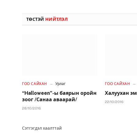
ТӨСТЭЙ
НИЙТЛЭЛ
ГОО САЙХАН
Урлаг
ГОО САЙХАН
“Halloween”-ы баярын оройн
Халуухан эм
зоог /Санаа аваарай/
22/10/2016
28/10/2016
Сэтгэгдэл хаалттай