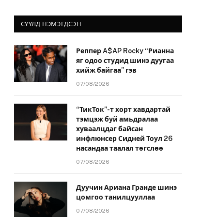
СҮҮЛД НЭМЭГДСЭН
Реппер A$AP Rocky “Рианна
яг одоо студид шинэ дуугаа
хийж байгаа” гэв
07/08/2026
“ТикТок”-т хорт хавдартай
тэмцэж буй амьдралаа
хуваалцдаг байсан
инфлюнсер Сидней Тоул 26
насандаа таалал төгслөө
07/08/2026
Дуучин Ариана Гранде шинэ
цомгоо танилцууллаа
07/08/2026