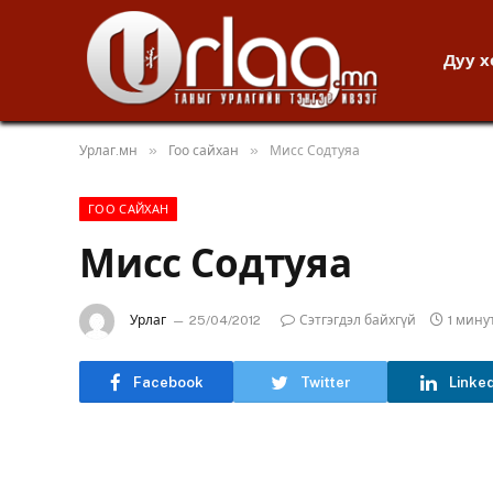
Дуу 
»
»
Урлаг.мн
Гоо сайхан
Мисс Содтуяа
ГОО САЙХАН
Мисс Содтуяа
Урлаг
25/04/2012
Сэтгэгдэл байхгүй
1 мину
Facebook
Twitter
Linke