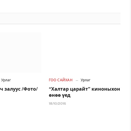
Урлаг
ГОО САЙХАН
Урлаг
ч залуус /Фото/
“Халтар царайт” киноныхон
өнөө үед
18/10/2016