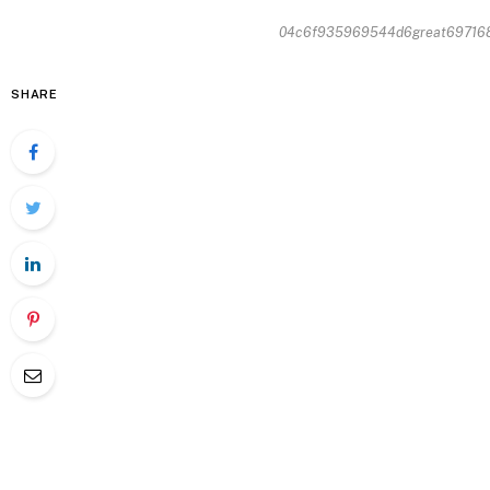
04c6f935969544d6great6971685
SHARE