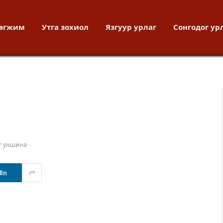
хөгжим
Утга зохиол
Язгуур урлаг
Сонгодог ур
т уншина
dIn