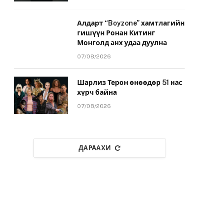
Алдарт “Boyzone” хамтлагийн
гишүүн Ронан Китинг
Монголд анх удаа дуулна
07/08/2026
Шарлиз Терон өнөөдөр 51 нас
хүрч байна
07/08/2026
ДАРААХИ