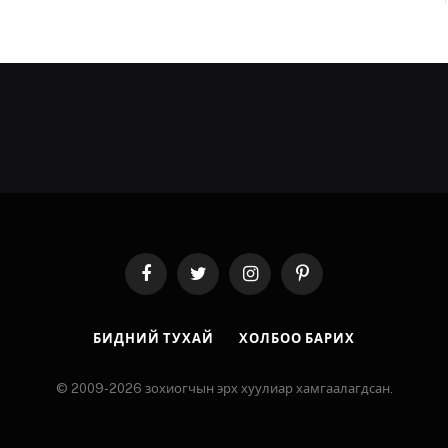
Facebook
Twitter
Instagram
Pinterest
БИДНИЙ ТУХАЙ
ХОЛБОО БАРИХ
© 2009-2026 зохиогчын эрх хуулиар хамгаалагдсан.