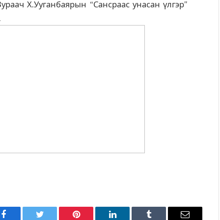
Зураач Х.Ууганбаярын “Сансраас унасан үлгэр”
.