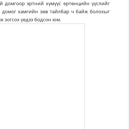
й домгоор эртний хүмүүс ертөнцийн үүслийг
уг домог хамгийн зөв тайлбар ч байж болохыг
ж зогсох үедээ бодсон юм.