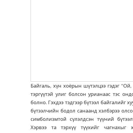
Байгаль, хүн хоёрын шүтэлцээ гэдэг “Ой,
тэргүүтэй улиг болсон урианаас тэс онд
болно. Гэхдээ тэдгээр бүтээл байгалийг х
бүтээлчийн бодол санаанд хэлбэрээ олсо
симболизмтой сүлэлдсэн түүний бүтээлү
Хэрвээ та тэрхүү түүхийг чагнахыг 