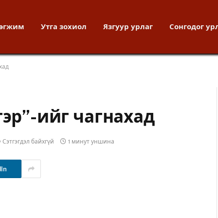
хөгжим
Утга зохиол
Язгуур урлаг
Сонгодог ур
хад
гэр”-ийг чагнахад
Сэтгэгдэл байхгүй
1 минут уншина
dIn