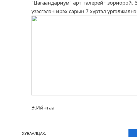
“Цагаандариум” арт галерейг зориорой. 
үзэсгэлэн ирэх сарын 7 хүртэл үргэлжилнэ
Э.Ийнгаа
ХУВААЛЦАХ.