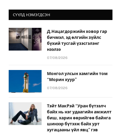
СҮҮЛД НЭМЭГДСЭН
Д.Нацагдоржийн ховор гар
бичмэл, эд өлгийн зүйлс
бүхий тусгай үзэсгэлэнг
нээлээ
07/08/2026
Монгол улсын хамгийн том
“Морин хуур”
07/08/2026
Тэйт МакРэй “Уран бүтээлч
байх нь нэг удаагийн амжилт
биш, харин өөрийгөө байнга
шинээр бүтээж байх урт
хугацааны үйл явц” гэв