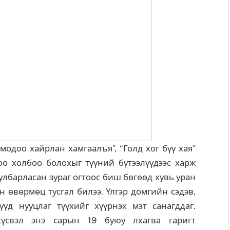
 модоо хайрлан хамгаалъя”, “Голд хог бүү хая”
оо холбоо болохыг түүний бүтээлүүдээс харж
уулбарласан зураг огтоос биш бөгөөд хувь уран
н өвөрмөц тусгал билээ. Үлгэр домгийн сэдэв,
үд нууцлаг түүхийг хүүрнэх мэт санагддаг.
хүсвэл энэ сарын 19 буюу лхагва гаригт