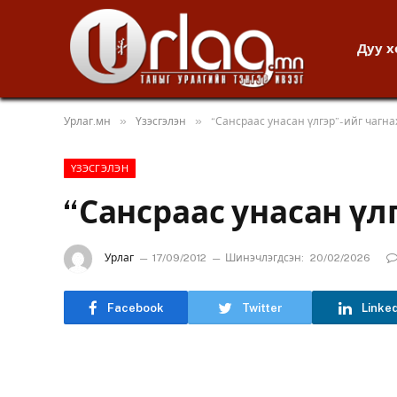
Дуу 
»
»
Урлаг.мн
Үзэсгэлэн
“Сансраас унасан үлгэр”-ийг чагна
ҮЗЭСГЭЛЭН
“Сансраас унасан үл
Урлаг
17/09/2012
Шинэчлэгдсэн:
20/02/2026
Facebook
Twitter
Linke