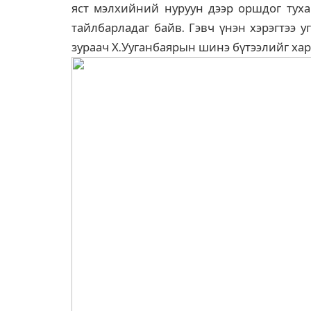
яст мэлхийний нуруун дээр оршдог туха
тайлбарладаг байв. Гэвч үнэн хэрэгтээ 
зураач Х.Ууганбаярын шинэ бүтээлийг хар