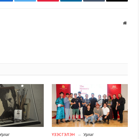
Facebook
Twitter
Pinterest
LinkedIn
Tumblr
Имэйл
Вэбса
Урлаг
ҮЗЭСГЭЛЭН
Урлаг