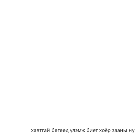
хавтгай бөгөөд үлэмж биет хоёр зааны ну