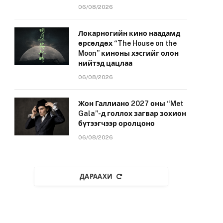
06/08/2026
Локарногийн кино наадамд
өрсөлдөх “The House on the
Moon” киноны хэсгийг олон
нийтэд цацлаа
06/08/2026
Жон Галлиано 2027 оны “Met
Gala”-д голлох загвар зохион
бүтээгчээр оролцоно
06/08/2026
ДАРААХИ