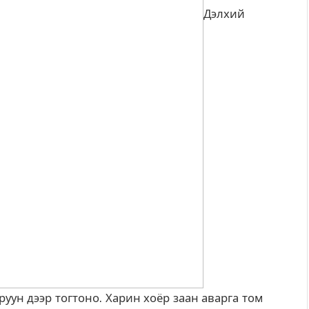
Дэлхий
руун дээр тогтоно. Харин хоёр заан аварга том