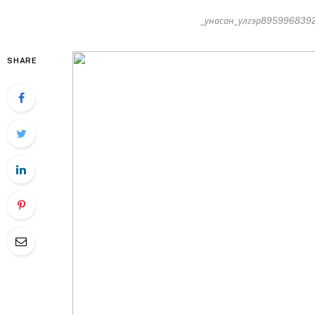
_унасан_үлгэр895996839201
SHARE