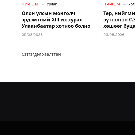
НИЙГЭМ
Урлаг
НИЙГЭМ
Урл
Олон улсын монголч
Төр, нийгми
эрдэмтний XIII их хурал
зүтгэлтэн С
Улаанбаатар хотноо болно
хөшөөг буц
05/08/2026
03/08/2026
Сэтгэгдэл хаалттай