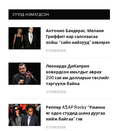
СҮҮЛД НЭМЭГДСЭН
Антонио Бандерас, Мелани
Гриффит нар салснаасаа
хойш “сайн найзууд” хэвээрээ
07/08/2026
Леонардо ДиКаприо
ховордсон амьтдыг аврах
200 сая ам.долларын төслийг
тэргүүлж байна
07/08/2026
Реппер A$AP Rocky “Рианна
яг одоо студид шинэ дуугаа
хийж байгаа” гэв
07/08/2026