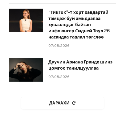
“ТикТок”-т хорт хавдартай
тэмцэж буй амьдралаа
хуваалцдаг байсан
инфлюнсер Сидней Тоул 26
насандаа таалал төгслөө
07/08/2026
Дуучин Ариана Гранде шинэ
цомгоо танилцууллаа
07/08/2026
ДАРААХИ