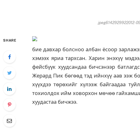
.jpeg6142929922012-09
SHARE
бие давхар болсноо албан ёсоор зарлажэ
хэмээх яриа тархсан. Харин энэхүү мэд
фейсбүүк хуудсандаа бичсэнээр батлагд
Жерард Пик бөгөөд тэд ийнхүү аав ээж б
хүүхдээ төрөхийг хүлээж байгаадаа туй
тохиолдох ийм ховорхон мөчөө гайхамшиг
хуудастаа бичжээ.