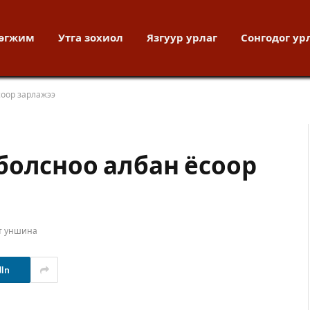
хөгжим
Утга зохиол
Язгуур урлаг
Сонгодог ур
соор зарлажээ
болсноо албан ёсоор
т уншина
dIn