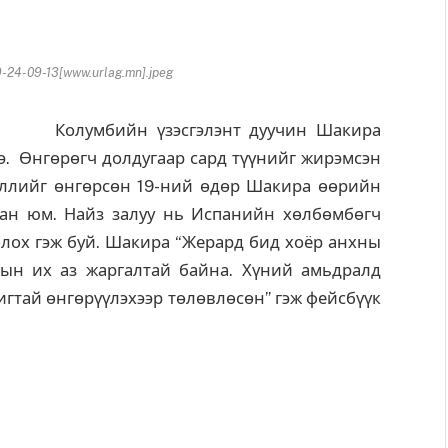
-24-09-13[www.urlag.mn].jpeg
Колумбийн үзэсгэлэнт дуучин Шакира
э. Өнгөрөгч долдугаар сард түүнийг жирэмсэн
ээллийг өнгөрсөн 19-ний өдөр Шакира өөрийн
сан юм. Найз залуу нь Испанийн хөлбөмбөгч
олох гэж буй. Шакира “Жерард бид хоёр анхны
лын их аз жаргалтай байна. Хүний амьдралд
тай өнгөрүүлэхээр төлөвлөсөн” гэж фейсбүүк