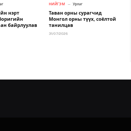
аг
НИЙГЭМ
Урлаг
йн нэрт
Таван орны сурагчид
.Зоригийн
Монгол орны түүх, соёлтой
аан байрлуулав
танилцав
31/07/2026