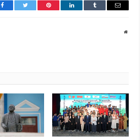
Facebook
Twitter
Pinterest
LinkedIn
Tumblr
Имэйл
Вэбса