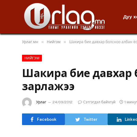
Дуу 
»
»
Урлаг.мн
Нийгэм
Шакира бие давхар болсноо албан ё
НИЙГЭМ
Шакира бие давхар 
зарлажээ
Урлаг
24/09/2012
Сэтгэгдэл байхгүй
1 мину
Facebook
Twitter
Linke