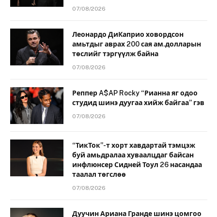
07/08/2026
Леонардо ДиКаприо ховордсон
амьтдыг аврах 200 сая ам.долларын
төслийг тэргүүлж байна
07/08/2026
Реппер A$AP Rocky “Рианна яг одоо
студид шинэ дуугаа хийж байгаа” гэв
07/08/2026
“ТикТок”-т хорт хавдартай тэмцэж
буй амьдралаа хуваалцдаг байсан
инфлюнсер Сидней Тоул 26 насандаа
таалал төгслөө
07/08/2026
Дуучин Ариана Гранде шинэ цомгоо