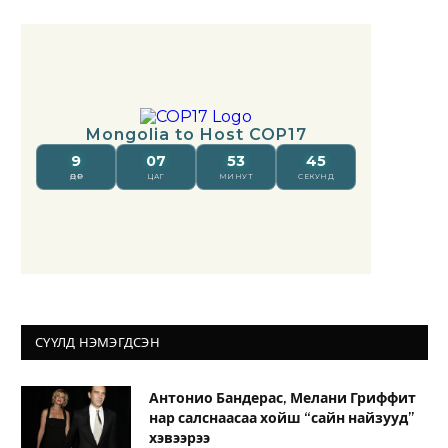
СҮҮЛД НЭМЭГДСЭН
Антонио Бандерас, Мелани Гриффит
нар салснаасаа хойш “сайн найзууд”
хэвээрээ