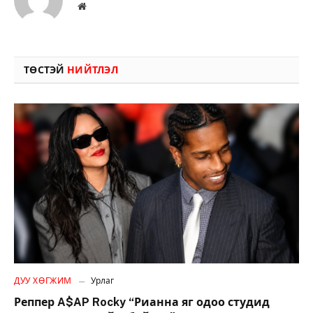
Вэбсайт
ТӨСТЭЙ
НИЙТЛЭЛ
ДУУ ХӨГЖИМ
Урлаг
Реппер A$AP Rocky “Рианна яг одоо студид