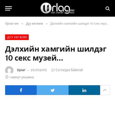
»
»
Урлаг.мн
Дуу хөгжим
Дэлхийн хамгийн шилдэг 10 секс музей…
ДУУ ХӨГЖИМ
Дэлхийн хамгийн шилдэг
10 секс музей…
Урлаг
26/01/2013
Сэтгэгдэл байхгүй
1 минут уншина