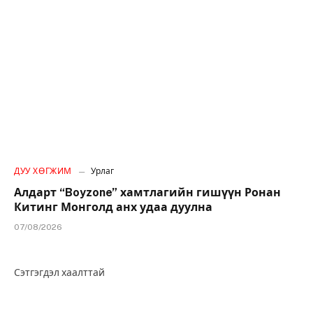
ДУУ ХӨГЖИМ
Урлаг
Алдарт “Boyzone” хамтлагийн гишүүн Ронан
Китинг Монголд анх удаа дуулна
07/08/2026
Сэтгэгдэл хаалттай