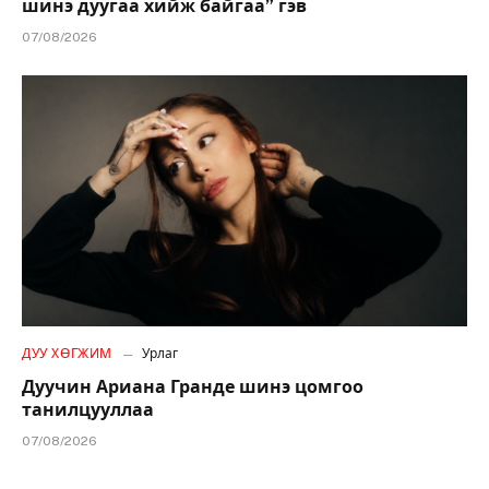
шинэ дуугаа хийж байгаа” гэв
07/08/2026
ДУУ ХӨГЖИМ
Урлаг
Дуучин Ариана Гранде шинэ цомгоо
танилцууллаа
07/08/2026