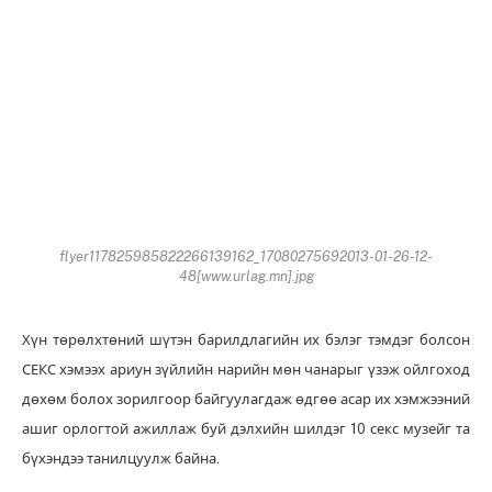
flyer117825985822266139162_17080275692013-01-26-12-
48[www.urlag.mn].jpg
Хүн төрөлхтөний шүтэн барилдлагийн их бэлэг тэмдэг болсон
СЕКС хэмээх ариун зүйлийн нарийн мөн чанарыг үзэж ойлгоход
дөхөм болох зорилгоор байгуулагдаж өдгөө асар их хэмжээний
ашиг орлогтой ажиллаж буй дэлхийн шилдэг 10 секс музейг та
бүхэндээ танилцуулж байна.