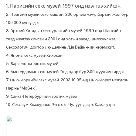
1. Парисийн секс музей. 1997 онд нээлтээ хийсэн.
2. Прагийн музей секс-машин. 200 орчим үзүүлбэртэй. Жил бүр
100.000 хүн үздэг.
3. Эртний Хятадын секс урлагийн музей. 1999 онд Шанхайн
төвд нээлтээ хийсэн ч 2001 онд хотын захад шилжүүлжээ.
Сексологич, доктор Лю Далинь /Liu Dalin/-ний нэрэмжит.
4. Японы сeкс музей-Хихокан
5. Барселоны эротик музей
6. Амстердамын секс музей. Энд өдөр бүр 300 жуулчин ирдэг.
7. Нью-Йоркийн секс музей. 2002.10.05-нд Нью-Йоркт нээгдсэн.
Нэр нь “MoSex”.
9. Санкт-Петербургийн эротик музей
10. Секс сүм Кхажурахо. Энэтхэг. Чулуун дээрх Камасутра.