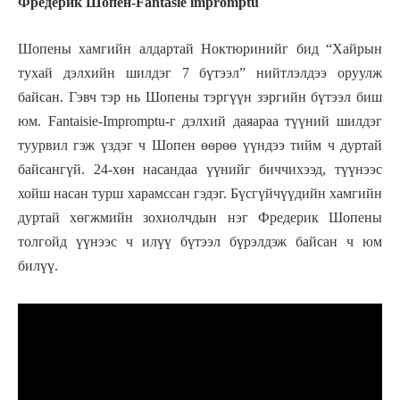
Фредерик Шопен-Fantasie impromptu
Шопены хамгийн алдартай Ноктюринийг бид “Хайрын
тухай дэлхийн шилдэг 7 бүтээл” нийтлэлдээ оруулж
байсан. Гэвч тэр нь Шопены тэргүүн зэргийн бүтээл биш
юм. Fantaisie-Impromptu-г дэлхий даяараа түүний шилдэг
туурвил гэж үздэг ч Шопен өөрөө үүндээ тийм ч дуртай
байсангүй. 24-хөн насандаа үүнийг биччихээд, түүнээс
хойш насан турш харамссан гэдэг. Бүсгүйчүүдийн хамгийн
дуртай хөгжмийн зохиолчдын нэг Фредерик Шопены
толгойд үүнээс ч илүү бүтээл бүрэлдэж байсан ч юм
билүү.