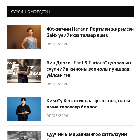
СҮҮЛД НЭМЭГДСЭН
Жүжигчин Натали Портман жирэмсэн
байх үеийнхээ талаар ярив
05/08/2026
Вин Дизел “Fast & Furious” цувралын
сүүлчийн киноны зохиолыг уншаад
уйлсан гэв
05/08/2026
Ким Сү Хён ажилдаа эргэн орж, олны
өмнө гарахаар боллоо
05/08/2026
Дуучин Б.Маралжингоо сэтгэлзүйн