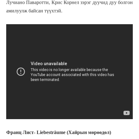
Лучиано Паваротти, Крис Корнел зэрэг дуучид дуу болгон
амилуулж байсан түүхтэй.
Франц Лист- Liebesträume (Хайрын мөрөөдөл)