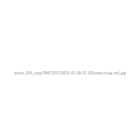
piano_014_copy7981721512013-01-28-15-52[www.urlag.mn].jpg