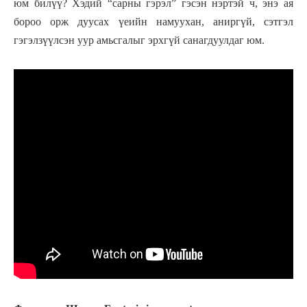
юм билүү? Хэдий “сарны гэрэл” гэсэн нэртэй ч, энэ ая
бороо орж дуусах үеийн намуухан, аниргүй, сэтгэл
гэгэлзүүлсэн уур амьсгалыг эрхгүй санагдуулдаг юм.