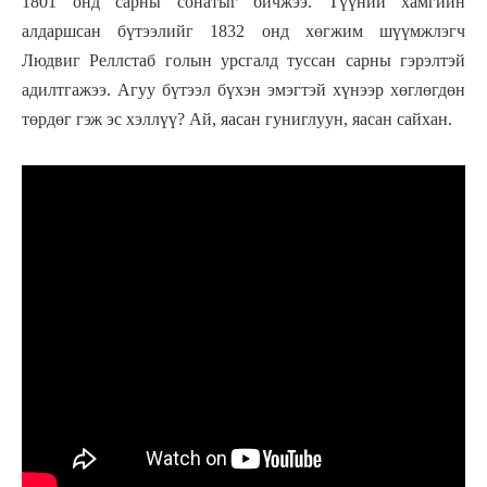
1801 онд сарны сонатыг бичжээ. Түүний хамгийн
алдаршсан бүтээлийг 1832 онд хөгжим шүүмжлэгч
Людвиг Реллстаб голын урсгалд туссан сарны гэрэлтэй
адилтгажээ. Агуу бүтээл бүхэн эмэгтэй хүнээр хөглөгдөн
төрдөг гэж эс хэллүү? Ай, яасан гуниглуун, яасан сайхан.