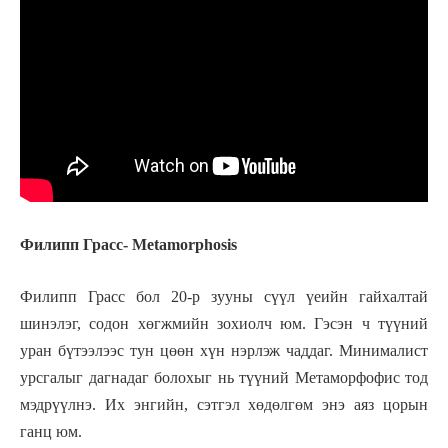
Филипп Грасс- Metamorphosis
Филипп Грасс бол 20-р зууны сүүл үеийн гайхалтай
шинэлэг, содон хөгжмийн зохиолч юм. Гэсэн ч түүний
уран бүтээлээс тун цөөн хүн нэрлэж чаддаг. Минималист
урсгалыг дагнадаг болохыг нь түүний Метаморфофис тод
мэдрүүлнэ. Их энгийн, сэтгэл хөдөлгөм энэ аяз цорын
ганц юм.