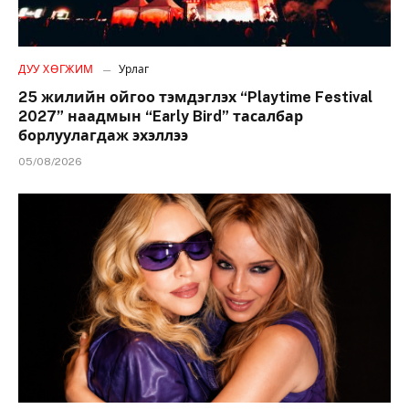
ДУУ ХӨГЖИМ
Урлаг
25 жилийн ойгоо тэмдэглэх “Playtime Festival
2027” наадмын “Early Bird” тасалбар
борлуулагдаж эхэллээ
05/08/2026