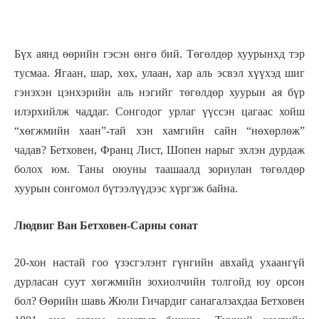
Бүх аянд өөрийн гэсэн өнгө бий. Төгөлдөр хуурынхд тэр
тусмаа. Ягаан, шар, хөх, улаан, хар аль эсвэл хүүхэд шиг
гэнэхэн цэнхэрийн аль нэгийг төгөлдөр хуурын ая бүр
илэрхийлж чаддаг. Сонгодог урлаг үүссэн цагаас хойш
“хөгжмийн хаан”-тай хэн хамгийн сайн “нөхөрлөж”
чадав? Бетховен, Франц Лист, Шопен нарыг эхлэн дурдаж
болох юм. Таны оюуны таашаалд зориулан төгөлдөр
хуурын сонгомол бүтээлүүдээс хүргэж байна.
Людвиг Ван Бетховен-Сарны сонат
20-хон настай гоо үзэсгэлэнт гүнгийн авхайд ухаангүй
дурласан суут хөгжмийн зохиолчийн толгойд юу орсон
бол? Өөрийн шавь Жюли Гичардиг санагалзахдаа Бетховен