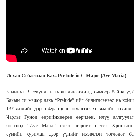
Иохан Себастиан Бах- Prelude in C Major (Ave Maria)
3 минут 3 секундын турш диваажинд очмоор байна уу?
Бахын си мажор дахь “Prelude”-ийг бичигдсэнээс нь хойш
137 жилийн дараа Францын романтик хөгжмийн зохиолч
Чарльз Гунод өөрийнхөөрөө өөрчлөн, илүү аялгуулаг
болгоод “Ave Maria” гэсэн нэрийг өгчээ. Христийн
сүмийн хуриман дээр үүнийг ихэвчлэн тоглодог ба