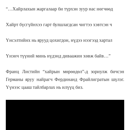
“…Хайрлахын жаргалаар би түрхэн зуур нас нөгчөөд
Хайрт бүсгүйнхээ гарт булшлагдсан чигтээ хэвтсэн ч
Үнсэлтийнх нь ярууд цохигдон, нүдээ нээгээд хартал
Үнэнч түүний минь нүдэнд диваажин хөвж байв…”
Франц Листийн “хайрын мөрөөдөл”-д зориулж бичсэн
Германы яруу найрагч Фердинанд Фрайлигратын шүлэг.
Үүнээс цааш тайлбарлах нь илүүц биз.