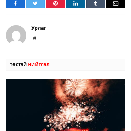
Facebook
Twitter
Pinterest
LinkedIn
Tumblr
Имэйл
Урлаг
Вэбсайт
ТӨСТЭЙ
НИЙТЛЭЛ