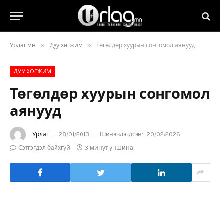
»
»
Урлаг.мн
Дуу хөгжим
Төгөлдөр хуурын сонгомол аянууд
ДУУ ХӨГЖИМ
Төгөлдөр хуурын сонгомол
аянууд
Урлаг
28/01/2013
Шинэчлэгдсэн:
20/02/2026
Сэтгэгдэл байхгүй
3 минут уншина