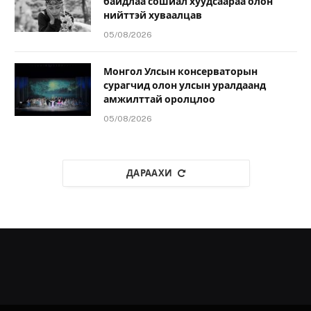
байдлаа сошиал хуудсаараа олон
нийттэй хуваалцав
05/08/2026
Монгол Улсын консерваторын
сурагчид олон улсын уралдаанд
амжилттай оролцлоо
05/08/2026
ДАРААХИ