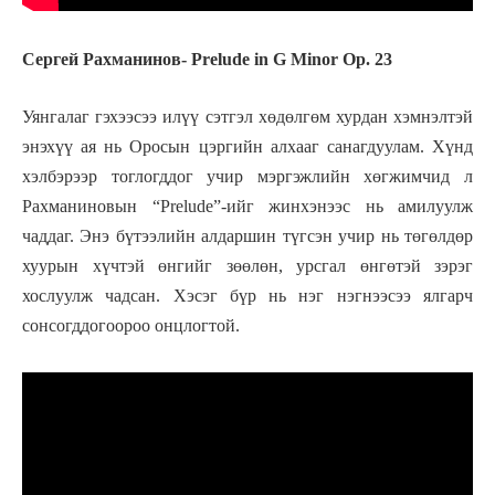
Сергей Рахманинов- Prelude in G Minor Op. 23
Уянгалаг гэхээсээ илүү сэтгэл хөдөлгөм хурдан хэмнэлтэй
энэхүү ая нь Оросын цэргийн алхааг санагдуулам. Хүнд
хэлбэрээр тоглогддог учир мэргэжлийн хөгжимчид л
Рахманиновын “Prelude”-ийг жинхэнээс нь амилуулж
чаддаг. Энэ бүтээлийн алдаршин түгсэн учир нь төгөлдөр
хуурын хүчтэй өнгийг зөөлөн, урсгал өнгөтэй зэрэг
хослуулж чадсан. Хэсэг бүр нь нэг нэгнээсээ ялгарч
сонсогддогоороо онцлогтой.