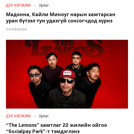
ДУУ ХӨГЖИМ
Урлаг
Мадонна, Кайли Миноуг нарын хамтарсан
уран бүтээл тун удахгүй сонсогчдод хүрнэ
04/08/2026
ДУУ ХӨГЖИМ
Урлаг
“The Lemons” хамтлаг 22 жилийн ойгоо
“Socialpay Park”-т тэмдэглэнэ