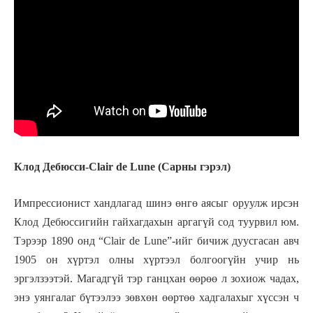
Клод Дебюсси-Clair de Lune (Сарны гэрэл)
Импрессионист хандлагад шинэ өнгө аясыг оруулж ирсэн
Клод Дебюссигийн гайхагдахын аргагүй сод туурвил юм.
Тэрээр 1890 онд “Clair de Lune”-ийг бичиж дуусгасан авч
1905 он хүртэл олны хүртээл болгоогүйн учир нь
эргэлзээтэй. Магадгүй тэр ганцхан өөрөө л зохиож чадах,
энэ уянгалаг бүтээлээ зөвхөн өөртөө хадгалахыг хүссэн ч