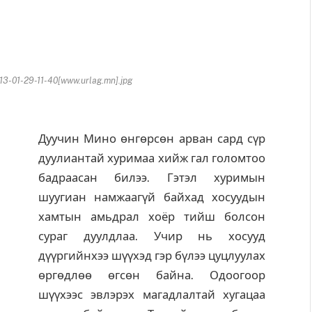
-01-29-11-40[www.urlag.mn].jpg
Дуучин Мино өнгөрсөн арван сард сүр
дуулиантай хуримаа хийж гал голомтоо
бадраасан билээ. Гэтэл хуримын
шуугиан намжаагүй байхад хосуудын
хамтын амьдрал хоёр тийш болсон
сураг дуулдлаа. Учир нь хосууд
дүүргийнхээ шүүхэд гэр бүлээ цуцлуулах
өргөдлөө өгсөн байна. Одоогоор
шүүхээс эвлэрэх магадлалтай хугацаа