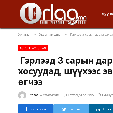
Дуу 
»
»
Урлаг.мн
Оддын амьдрал
Гэрлээд 3 сарын дараа салах
ОДДЫН АМЬДРАЛ
Гэрлээд 3 сарын дар
хосуудад, шүүхээс э
өгчээ
Урлаг
29/01/2013
Сэтгэгдэл байхгүй
1 мину
Facebook
Twitter
Linke