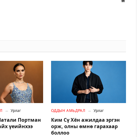
Вэбса
Л
Урлаг
ОДДЫН АМЬДРАЛ
Урлаг
атали Портман
Ким Сү Хён ажилдаа эргэн
айх үеийнхээ
орж, олны өмнө гарахаар
боллоо