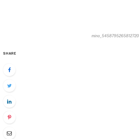
mino_545879526581272013
SHARE