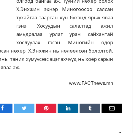
олгоод байгаа аж. Түүний нөхөр болох
Х.Энхжин эхнэр Миногоосоо салсан
тухайгаа таарсан хүн бүхэнд ярьж яваа
гэнэ. Хосуудын салалтад ажил
амьдралаа урлаг уран сайхантай
хослуулах гэсэн Миногийн өдөр
асан нөхөр Х.Энхжин нь нөлөөлсөн бололтой.
ны танил хүмүүсээс эцэг эхчүүд нь хоёр сарын
 яваа аж.
www.FACTnews.mn
Facebook
Twitter
Pinterest
LinkedIn
Tumblr
Имэйл