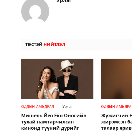
Урлаг
ТӨСТЭЙ
НИЙТЛЭЛ
ОДДЫН АМЬДРАЛ
Урлаг
ОДДЫН АМЬДРА
Мишель Йео Ёко Оногийн
Жүжигчин Н
тухай намтарчилсан
жирэмсэн б
кинонд түүний дүрийг
талаар ярив