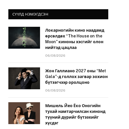
СҮҮЛД НЭМЭГДСЭН
Локарногийн кино наадамд
өрсөлдөх “The House on the
Moon” киноны хэсгийг олон
нийтэд цацлаа
06/08/2026
Жон Галлиано 2027 оны “Met
Gala”-д голлох загвар зохион
бүтээгчээр оролцоно
06/08/2026
Мишель Йео Ёко Оногийн
тухай намтарчилсан кинонд
түүний дүрийг бүтээхийг
хүсдэг