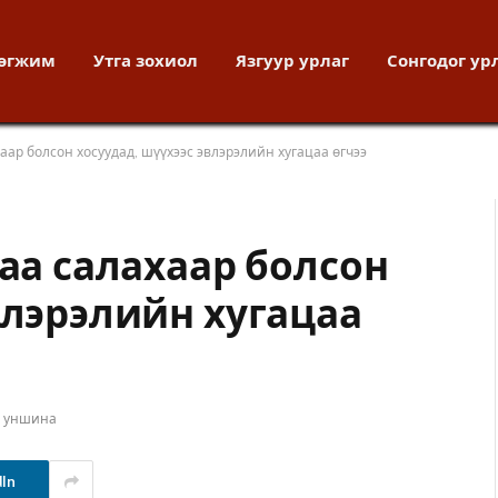
хөгжим
Утга зохиол
Язгуур урлаг
Сонгодог ур
аар болсон хосуудад, шүүхээс эвлэрэлийн хугацаа өгчээ
аа салахаар болсон
влэрэлийн хугацаа
т уншина
dIn