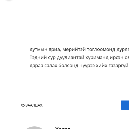
дутмын яриа, мөрийтэй тоглоомонд дурл
Тэдний сүр дуулиантай хуриманд ирсэн ол
дараа салах болсонд нүүрээ хийх газаргүй
ХУВААЛЦАХ.