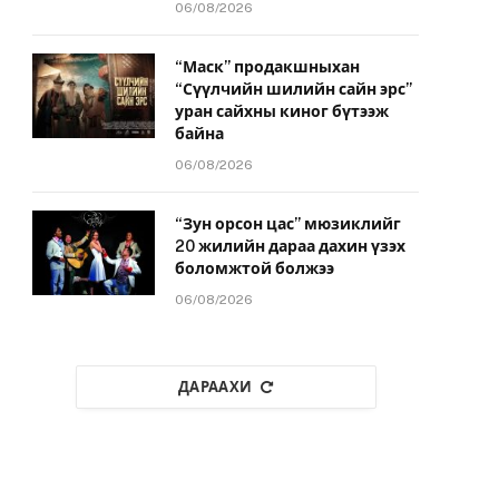
06/08/2026
“Маск” продакшныхан
“Сүүлчийн шилийн сайн эрс”
уран сайхны киног бүтээж
байна
06/08/2026
“Зун орсон цас” мюзиклийг
20 жилийн дараа дахин үзэх
боломжтой болжээ
06/08/2026
ДАРААХИ