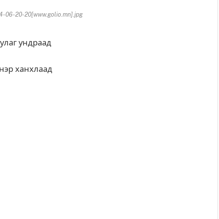
-06-20-20[www.golio.mn].jpg
улаг ундраад
үнэр ханхлаад