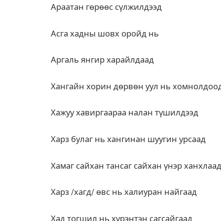
Араатан гөрөөс сүлжилдээд
Асга хадны шовх оройд нь
Аргаль янгир харайлдаад
Хангайн хорин дөрвөн уул нь хомнолдоо
Хажуу хавиргаараа налан түшилдээд
Харз булаг нь хангинан шуугин урсаад
Хамаг сайхан тансаг сайхан үнэр ханхлаа
Харз /хагд/ өвс нь халиуран найгаад
Хад тогшил нь хүрэнтэн сагсайгаад