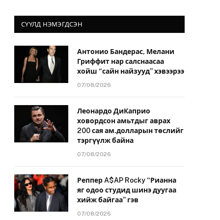
СҮҮЛД НЭМЭГДСЭН
Антонио Бандерас, Мелани
Гриффит нар салснаасаа
хойш “сайн найзууд” хэвээрээ
07/08/2026
Леонардо ДиКаприо
ховордсон амьтдыг аврах
200 сая ам.долларын төслийг
тэргүүлж байна
07/08/2026
Реппер A$AP Rocky “Рианна
яг одоо студид шинэ дуугаа
хийж байгаа” гэв
07/08/2026