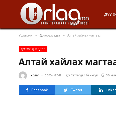
Дуу 
»
»
Урлаг.мн
Дотоод мэдээ
Алтай хайлах магтаал
ДОТООД МЭДЭЭ
Алтай хайлах магта
Урлаг
06/04/2012
Сэтгэгдэл байхгүй
56 ми
Facebook
Twitter
Linke