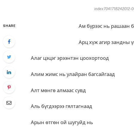
index7041718242012-04
Ам бүрээс нь рашаан б
SHARE
Арц хүж агир зандны 
Алаг цэцэг эрээнтэн цоохортоод
Алим жимс нь улайран багсайгаад
Алт мөнгө алмаас сувд
Аль бүгдээрээ гялтагнаад
Арын өтгөн ой шугуйд нь