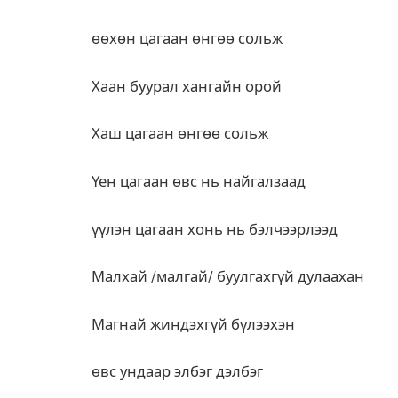
өөхөн цагаан өнгөө сольж
Хаан буурал хангайн орой
Хаш цагаан өнгөө сольж
Үен цагаан өвс нь найгалзаад
үүлэн цагаан хонь нь бэлчээрлээд
Малхай /малгай/ буулгахгүй дулаахан
Магнай жиндэхгүй бүлээхэн
өвс ундаар элбэг дэлбэг