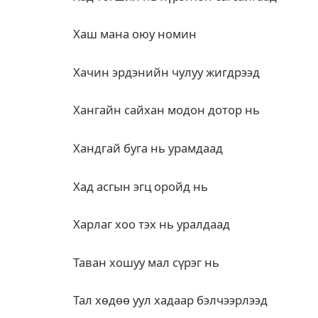
Хаш мана оюу номин
Хачин эрдэнийн чулуу жигдрээд
Хангайн сайхан модон дотор нь
Хандгай буга нь урамдаад
Хад асгын эгц оройд нь
Харлаг хоо тэх нь уралдаад
Таван хошуу мал сүрэг нь
Тал хөдөө уул хадаар бэлчээрлээд