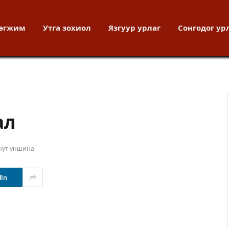
хөгжим
Утга зохиол
Язгуур урлаг
Сонгодог ур
ал
нут уншина
dIn