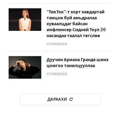
“ТикТок”-т хорт хавдартай
тэмцэж буй амьдралаа
хуваалцдаг байсан
инфлюнсер Сидней Тоул 26
насандаа таалал төгслөө
07/08/2026
Дуучин Ариана Гранде шинэ
цомгоо танилцууллаа
07/08/2026
ДАРААХИ