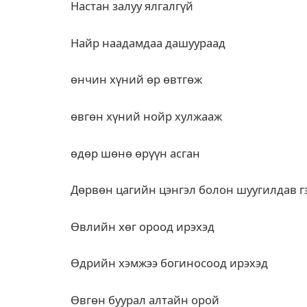
Настан залуу ялгалгүй
Найр наадамдаа дашуураад
өнчин хүний өр өвтгөж
өвгөн хүний нойр хулжааж
өдөр шөнө өрүүн асган
Дөрвөн цагийн цэнгэл болон шуугилдав г
Өвлийн хөг ороод ирэхэд
Өдрийн хэмжээ богиносоод ирэхэд
Өвгөн буурал алтайн орой