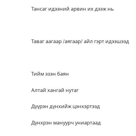
Тансаг идээний арвин их дээж нь
Таваг аагаар /аягаар/ айл гэрт идээшээд
Тийм эзэн баян
Алтай хангай нутаг
Дүүрэн дүнхийж цэнхэртээд
Дүнхрэн мануурч униартаад