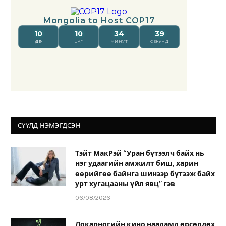
СҮҮЛД НЭМЭГДСЭН
Тэйт МакРэй “Уран бүтээлч байх нь
нэг удаагийн амжилт биш, харин
өөрийгөө байнга шинээр бүтээж байх
урт хугацааны үйл явц” гэв
06/08/2026
Локарногийн кино наадамд өрсөлдөх