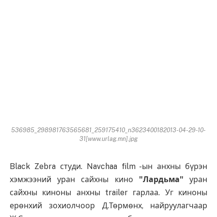
536985_298981763565681_259175410_n3623400182013-04-29-10-
31[www.urlag.mn].jpg
Black Zebra студи. Navchaa film -ын анхны бүрэн
хэмжээний уран сайхны кино
"Лардьма"
уран
сайхны киноны анхны trailer гарлаа. Уг киноны
ерөнхий зохиолчоор Д.Төрмөнх, найруулагчаар