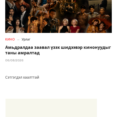
КИНО
Урлаг
Амьдралдаа заавал үзэх шидээвэр кинонуудыг
таны амралтад
06/08/2026
Сэтгэгдэл хаалттай