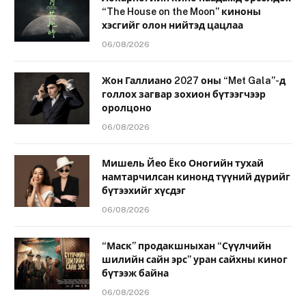
“The House on the Moon” киноны
хэсгийг олон нийтэд цацлаа
06/08/2026
Жон Галлиано 2027 оны “Met Gala”-д
голлох загвар зохион бүтээгчээр
оролцоно
06/08/2026
Мишель Йео Ёко Оногийн тухай
намтарчилсан кинонд түүний дүрийг
бүтээхийг хүсдэг
06/08/2026
“Маск” продакшныхан “Сүүлчийн
шилийн сайн эрс” уран сайхны киног
бүтээж байна
06/08/2026