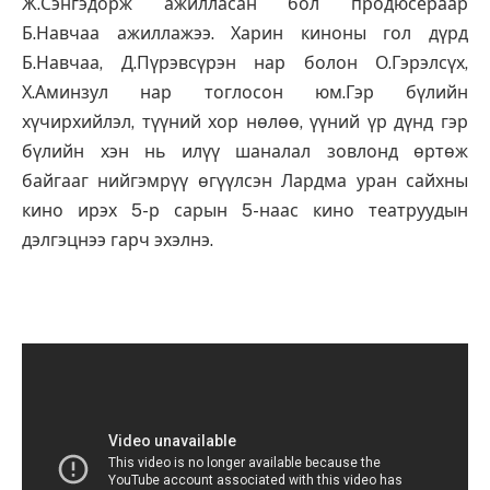
Ж.Сэнгэдорж ажилласан бол продюсераар
Б.Навчаа ажиллажээ. Харин киноны гол дүрд
Б.Навчаа, Д.Пүрэвсүрэн нар болон О.Гэрэлсүх,
Х.Аминзул нар тоглосон юм.Гэр бүлийн
хүчирхийлэл, түүний хор нөлөө, үүний үр дүнд гэр
бүлийн хэн нь илүү шаналал зовлонд өртөж
байгааг нийгэмрүү өгүүлсэн Лардма уран сайхны
кино ирэх 5-р сарын 5-наас кино театруудын
дэлгэцнээ гарч эхэлнэ.