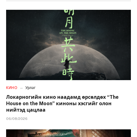
КИНО
Урлаг
Локарногийн кино наадамд өрсөлдөх “The
House on the Moon” киноны хэсгийг олон
нийтэд цацлаа
06/08/2026