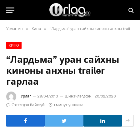
»
»
Урлаг.мн
Кино
“Лардьма” уран сайхны киноны анхны trailer гарлаа
КИНО
“Лардьма” уран сайхны
киноны анхны trailer
гарлаа
Урлаг
29/04/2013
Шинэчлэгдсэн:
20/02/2026
Сэтгэгдэл байхгүй
1 минут уншина