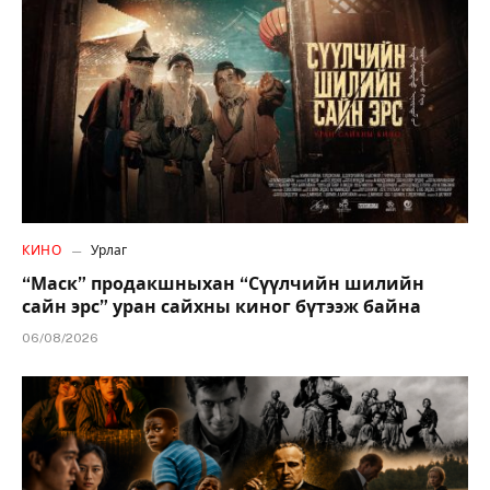
КИНО
Урлаг
“Маск” продакшныхан “Сүүлчийн шилийн
сайн эрс” уран сайхны киног бүтээж байна
06/08/2026