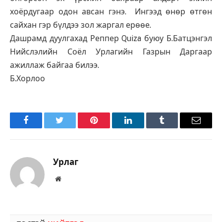
хоёрдугаар одон авсан гэнэ. Ингээд өнөр өтгөн
сайхан гэр бүлдээ зол жаргал ерөөе.
Дашрамд дуулгахад Реппер Quiza буюу Б.Батцэнгэл
Нийслэлийн Соёл Урлагийн Газрын Даргаар
ажиллаж байгаа билээ.
Б.Хорлоо
Facebook
Twitter
Pinterest
LinkedIn
Tumblr
Имэйл
Урлаг
Вэбсайт