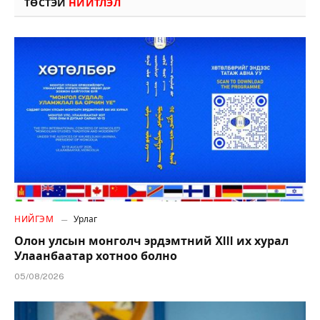
ТӨСТЭЙ
НИЙТЛЭЛ
НИЙГЭМ
Урлаг
Олон улсын монголч эрдэмтний XIII их хурал
Улаанбаатар хотноо болно
05/08/2026