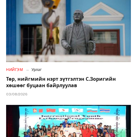
НИЙГЭМ
Урлаг
Төр, нийгмийн нэрт зүтгэлтэн С.Зоригийн
хөшөөг буцаан байрлуулав
03/08/2026