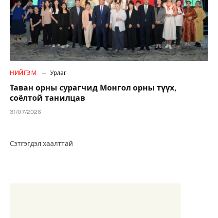
НИЙГЭМ
Урлаг
Таван орны сурагчид Монгол орны түүх,
соёлтой танилцав
31/07/2026
Сэтгэгдэл хаалттай