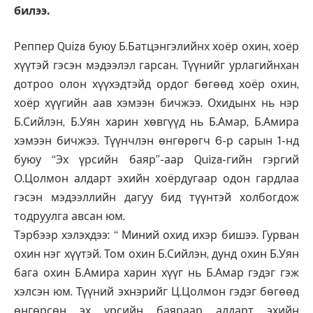
билээ.
Реппер Quiza буюу Б.Батцэнгэлийнх хоёр охин, хоёр
хүүтэй гэсэн мэдээлэл гарсан. Түүнийг урлагийнхан
дотроо олон хүүхэдтэйд ордог бөгөөд хоёр охин,
хоёр хүүгийн аав хэмээн бичжээ. Охидынх нь нэр
Б.Сийлэн, Б.Уян харин хөвгүүд нь Б.Амар, Б.Амира
хэмээн бичжээ. Түүнчлэн өнгөрөгч 6-р сарын 1-нд
буюу “Эх үрсийн баяр”-аар Quiza-гийн гэргий
О.Цолмон алдарт эхийн хоёрдугаар одон гардлаа
гэсэн мэдээллийн дагуу бид түүнтэй холбогдож
тодруулга авсан юм.
Тэрбээр хэлэхдээ: “ Миний охид ихэр бишээ. Гурван
охин нэг хүүтэй. Том охин Б.Сийлэн, дунд охин Б.Уян
бага охин Б.Амира харин хүүг нь Б.Амар гэдэг гэж
хэлсэн юм. Түүний эхнэрийг Ц.Цолмон гэдэг бөгөөд
өнгөрсөн эх үрсийн баяраар алдарт эхийн