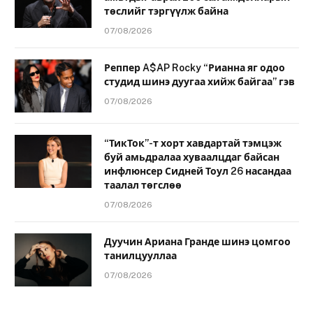
төслийг тэргүүлж байна
07/08/2026
Реппер A$AP Rocky “Рианна яг одоо
студид шинэ дуугаа хийж байгаа” гэв
07/08/2026
“ТикТок”-т хорт хавдартай тэмцэж
буй амьдралаа хуваалцдаг байсан
инфлюнсер Сидней Тоул 26 насандаа
таалал төгслөө
07/08/2026
Дуучин Ариана Гранде шинэ цомгоо
танилцууллаа
07/08/2026