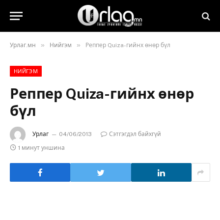
»
»
Урлаг.мн
Нийгэм
Реппер Quiza-гийнх өнөр бүл
НИЙГЭМ
Реппер Quiza-гийнх өнөр
бүл
Урлаг
04/06/2013
Сэтгэгдэл байхгүй
1 минут уншина