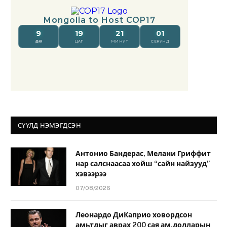
СҮҮЛД НЭМЭГДСЭН
Антонио Бандерас, Мелани Гриффит
нар салснаасаа хойш “сайн найзууд”
хэвээрээ
07/08/2026
Леонардо ДиКаприо ховордсон
амьтдыг аврах 200 сая ам.долларын