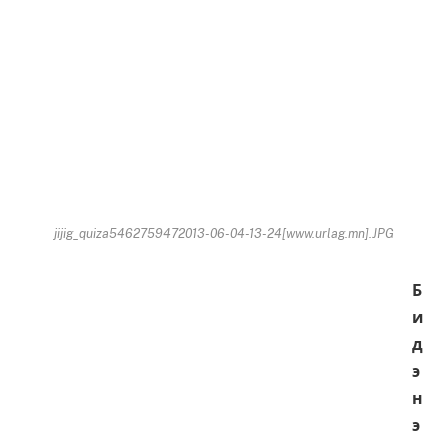
jijig_quiza5462759472013-06-04-13-24[www.urlag.mn].JPG
Б
и
д
э
н
э