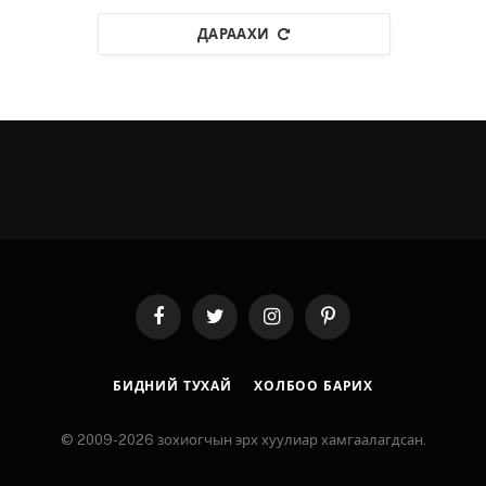
ДАРААХИ
Facebook
Twitter
Instagram
Pinterest
БИДНИЙ ТУХАЙ
ХОЛБОО БАРИХ
© 2009-2026 зохиогчын эрх хуулиар хамгаалагдсан.