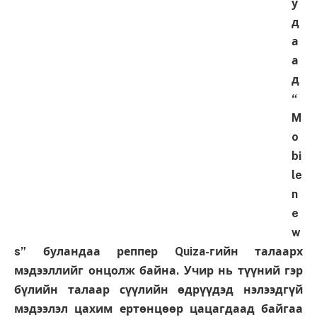
у
д
а
а
д
“
M
o
bi
le
n
e
w
s” буландаа реппер Quiza-гийн талаарх
мэдээллийг онцолж байна. Учир нь түүний гэр
бүлийн талаар сүүлийн өдрүүдэд нэлээдгүй
мэдээлэл цахим ертөнцөөр цацагдаад байгаа