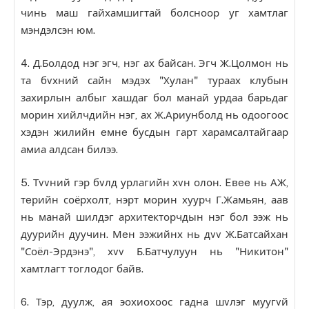
чинь маш гайхамшигтай болсноор уг хамтлаг
мэндэлсэн юм.
4. Д.Болдод нэг эгч, нэг ах байсан. Эгч Ж.Цолмон нь
та бvхний сайн мэдэх "Хулан" тураах клубын
захирлын албыг хашдаг бол манай урдаа барьдаг
морин хийлчдийн нэг, ах Ж.Ариунболд нь одоогоос
хэдэн жилийн eмнe бусдын гарт харамсалтайгаар
амиа алдсан билээ.
5. Тvvний гэр бvлд урлагийн хvн олон. Eвee нь АЖ,
тeрийн соёрхолт, нэрт морин хуурч Г.Жамьян, аав
нь манай шилдэг архитекторчдын нэг бол ээж нь
дуурийн дуучин. Мeн ээжийнх нь дvv Ж.Батсайхан
"Соёл-Эрдэнэ", хvv Б.Батчулуун нь "Никитон"
хамтлагт тоглодог байв.
6. Тэр, дуулж, ая эохиохоос гадна шvлэг муугvй