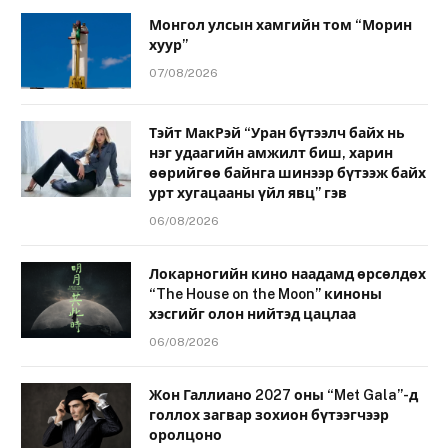
Монгол улсын хамгийн том “Морин
хуур”
07/08/2026
Тэйт МакРэй “Уран бүтээлч байх нь
нэг удаагийн амжилт биш, харин
өөрийгөө байнга шинээр бүтээж байх
урт хугацааны үйл явц” гэв
06/08/2026
Локарногийн кино наадамд өрсөлдөх
“The House on the Moon” киноны
хэсгийг олон нийтэд цацлаа
06/08/2026
Жон Галлиано 2027 оны “Met Gala”-д
голлох загвар зохион бүтээгчээр
оролцоно