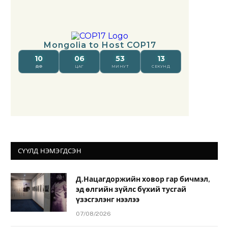
СҮҮЛД НЭМЭГДСЭН
Д.Нацагдоржийн ховор гар бичмэл,
эд өлгийн зүйлс бүхий тусгай
үзэсгэлэнг нээлээ
07/08/2026