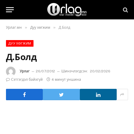
»
»
Урлаг.мн
Дуу хөгжим
Д.Болд
ДУУ ХӨГЖИМ
Д.Болд
Урлаг
26/07/2012
Шинэчлэгдсэн:
20/02/2026
Сэтгэгдэл байхгүй
4 минут уншина