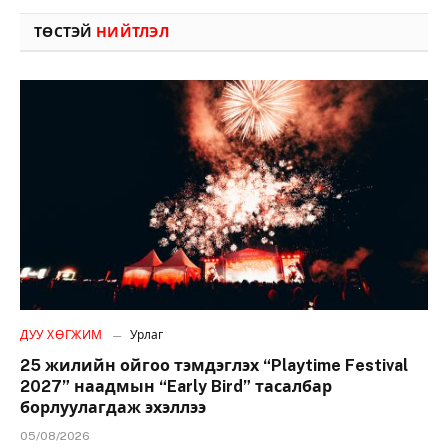
ТӨСТЭЙ
НИЙТЛЭЛ
ДУУ ХӨГЖИМ
Урлаг
25 жилийн ойгоо тэмдэглэх “Playtime Festival
2027” наадмын “Early Bird” тасалбар
борлуулагдаж эхэллээ
05/08/2026