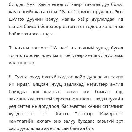
бичдэг. Анх "Хэн ч eгeeгvй хайр" шvлгээ дуу болж,
хамтлагийнхаа анхны "18 нас" цомогт оруулжээ. Энэ
шvлгээ дуучин залуу маань хайр дурлалдаа ид
шатаж байсан болохоор eстой л онгодоор хeлeглeж
байж зохиосон гэдэг.
7. Анхны тоглолт "18 нас" нь тvvний хувьд бусад
тоглолтоос нь илvv маш гоё, vгээр хэлшгvй дурсамж
vлдээсэн аж.
8. Тvvнд охид бvсгvйчvvдээс хайр дурлалын захиа
их ирдэг. Бяцхан нууц задлахад нэгдvгээр ангид
байхдаа анх хайрын захиа авч байсан тэр,
захианыхаа эзэнтэй vерхсэн юм гэсэн. Гэхдээ тухайн
уед сэтгэл нь догдлоод, бас эмэгтэй хvний сэтгэлийг
хундэтгэсэн гэнэ билээ. Тэгэхээр "Камeртон"
хамтлагийн ахлагч энэ залуу бусдаас хавьгvй эрт
хайр дурлалаар амьсгалсан байгаа биз