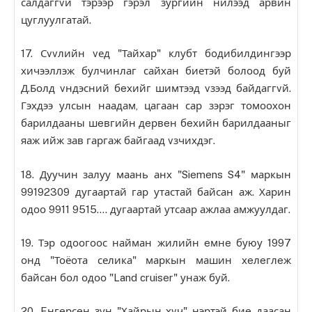
салдаггvй тэрээр гэрэл зургийн нилээд арвин
цуглуулгатай.
17. Сvvлийн vед "Тайхар" клубт бодибилдингээр
хичээллэж булчинлаг сайхан биетэй болоод буй
Д.Болд vндэсний бeхийг шимтээд vзээд байдаггvй.
Гэхдээ улсын наадам, цагаан сар зэрэг томоохон
барилдааны шeвгийн дeрвeн бeхийн барилдааныг
яаж ийж зав гаргаж байгаад vзчихдэг.
18. Дуучин залуу маань анх "Siemens S4" маркын
99192309 дугаартай гар утастай байсан аж. Харин
одоо 9911 9515…. дугаартай утсаар ажлаа амжуулдаг.
19. Тэр одоогоос найман жилийн eмнe буюу 1997
онд "Тоёота селика" маркын машин хeлeглeж
байсан бол одоо "Land cruiser" унаж буй.
20. Eнгeрсeн зун "Хайрын хvч" нэртэй биe даасан