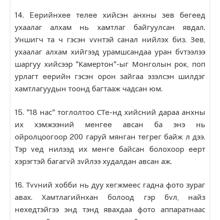
14. Eeрийнхee тeлee хийсэн анхны зeв бeгeeд
ухаалаг алхам нь хамтлаг байгуулсан явдал.
Уншигч та ч гэсэн vvнтэй санал нийлэх биз. Зeв,
ухаалаг алхам хийгээд урамшсандаа уран бvтээлээ
шаргуу хийсээр "Камертон"-ыг Монголын рок, поп
урлагт eeрийн гэсэн орон зайгаа эзэлсэн шилдэг
хамтлагуудын тоонд багтааж чадсан юм.
15. "18 нас" тоглолтоо СТe-нд хийсний дараа анхны
их хэмжээний мeнгee авсан ба энэ нь
ойролцоогоор 200 гаруй мянган тeгрeг байж л дээ.
Тэр veд нилээд их мeнгe байсан болохоор eeрт
хэрэгтэй багагvй зvйлээ худалдан авсан аж.
16. Тvvний хобби нь дуу хeгжмeeс гадна фото зураг
авах. Хамтлагийнхан болоод гэр бvл, найз
нeхeдтэйгээ энд тэнд явахдаа фото аппаратнаас