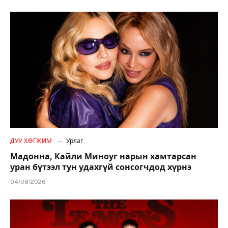
ДУУ ХӨГЖИМ
Урлаг
Мадонна, Кайли Миноуг нарын хамтарсан
уран бүтээл тун удахгүй сонсогчдод хүрнэ
04/08/2026