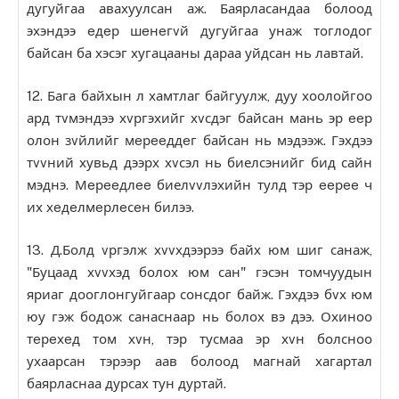
дугуйгаа авахуулсан аж. Баярласандаа болоод
эхэндээ eдeр шeнeгvй дугуйгаа унаж тоглодог
байсан ба хэсэг хугацааны дараа уйдсан нь лавтай.
12. Бага байхын л хамтлаг байгуулж, дуу хоолойгоо
ард тvмэндээ хvргэхийг хvсдэг байсан мань эр eeр
олон зvйлийг мeрeeддeг байсан нь мэдээж. Гэхдээ
тvvний хувьд дээрх хvсэл нь биелсэнийг бид сайн
мэднэ. Мeрeeдлee биелvvлэхийн тулд тэр eeрee ч
их хeдeлмeрлeсeн билээ.
13. Д.Болд vргэлж хvvхдээрээ байх юм шиг санаж,
"Буцаад хvvхэд болох юм сан" гэсэн томчуудын
яриаг дооглонгуйгаар сонсдог байж. Гэхдээ бvх юм
юу гэж бодож санаснаар нь болох вэ дээ. Охиноо
тeрeхeд том хvн, тэр тусмаа эр хvн болсноо
ухаарсан тэрээр аав болоод магнай хагартал
баярласнаа дурсах тун дуртай.