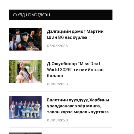
СҮҮЛД НЭМЭГДСЭН
Дэлгэцийн домог Мартин
Шин 86 нас хүрлээ
03/08/2026
Д.Оюунболор “Miss Deaf
World 2026” титмийн эзэн
боллоо
03/08/2026
Балетчин хүүхдүүд Харбины
уралдаанаас хоёр мөнгө,
таван хүрэл медаль хүртжээ
03/08/2026