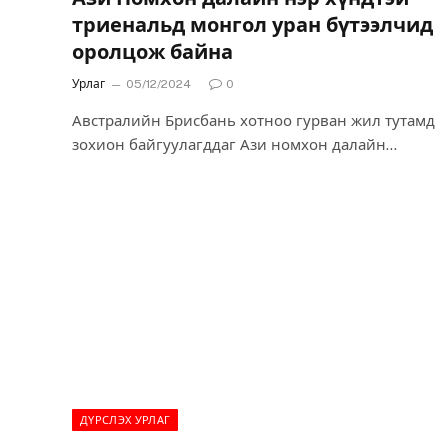
триенальд монгол уран бүтээлчид
оролцож байна
Урлаг
05/12/2024
0
Австралийн Брисбань хотноо гурван жил тутамд
зохион байгуулагддаг Ази номхон далайн
триеналь буюу олон улсын дүрслэх урлагийн 11
дэх удаагийн…
ДҮРСЛЭХ УРЛАГ