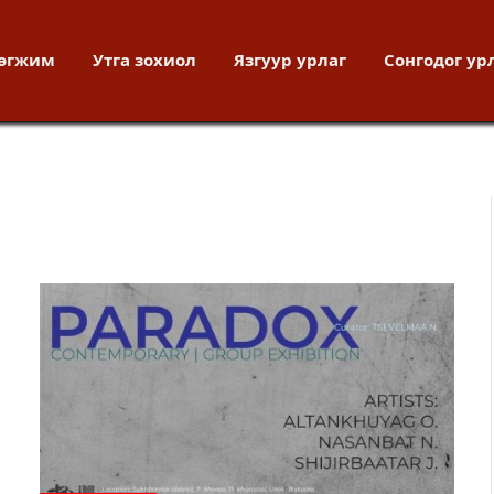
хөгжим
Утга зохиол
Язгуур урлаг
Сонгодог ур