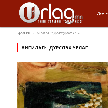
Дуу 
»
Урлаг.мн
Ангилал: "Дүрслэх урлаг" (Page 11)
АНГИЛАЛ:
ДҮРСЛЭХ УРЛАГ