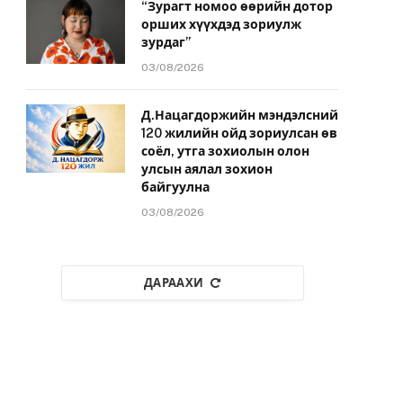
“Зурагт номоо өөрийн дотор
орших хүүхдэд зориулж
зурдаг”
03/08/2026
Д.Нацагдоржийн мэндэлсний
120 жилийн ойд зориулсан өв
соёл, утга зохиолын олон
улсын аялал зохион
байгуулна
03/08/2026
ДАРААХИ