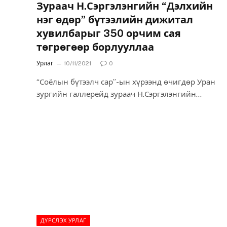
Зураач Н.Сэргэлэнгийн “Дэлхийн
нэг өдөр” бүтээлийн дижитал
хувилбарыг 350 орчим сая
төгрөгөөр борлууллаа
Урлаг
10/11/2021
0
“Соёлын бүтээлч сар”-ын хүрээнд өчигдөр Уран
зургийн галлерейд зураач Н.Сэргэлэнгийн
“Дэлхийн нэг өдөр” уран зургийн NFT буюу
дижитал арт хувилбарыг танилцууллаа. Энэхүү
бүтээлийг зураач Н.Сэргэлэн тэргүүтэй С.Ганзам,
Ш.Сайнзул, Н.Хосбаяр нар бүтээсэн бөгөөд 21 метр
урт, 2.5 метр өргөн, нийт 52.5 ам.дөрвөлжин метр
талбайн хэмжээтэй цардмал даавуун дэвсгэр дээр
монгол зургийн аргаар гуаш болон усан будгаар
зурсан монголын анхны том хэмжээтэй бүтээл юм.
ДҮРСЛЭХ УРЛАГ