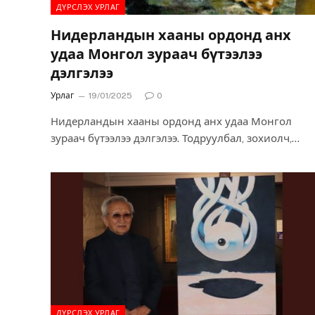
ДҮРСЛЭХ УРЛАГ
Нидерландын хааны ордонд анх
удаа Монгол зураач бүтээлээ
дэлгэлээ
Урлаг
19/01/2025
0
Нидерландын хааны ордонд анх удаа Монгол
зураач бүтээлээ дэлгэлээ. Тодруулбал, зохиолч,
орчуулагч Г.Аюурзанын охин зураач А.Гэгээ тус
улсын “Хааны шагнал”-д…
ДҮРСЛЭХ УРЛАГ