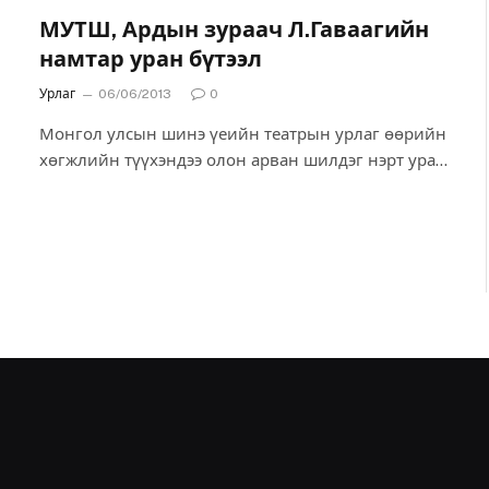
МУТШ, Ардын зураач Л.Гаваагийн
намтар уран бүтээл
Урлаг
06/06/2013
0
Монгол улсын шинэ үеийн театрын урлаг өөрийн
хөгжлийн түүхэндээ олон арван шилдэг нэрт уран
бүтээлчдийг төрүүлэн гаргасны нэг нь манай
алдарт уран зураач Л.Гаваа билээ.