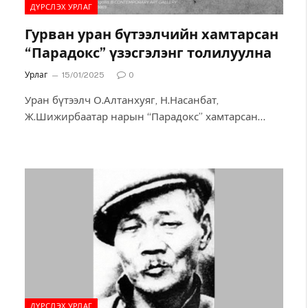
ДҮРСЛЭХ УРЛАГ
Гурван уран бүтээлчийн хамтарсан
“Парадокс” үзэсгэлэнг толилуулна
Урлаг
15/01/2025
0
Уран бүтээлч О.Алтанхуяг, Н.Насанбат,
Ж.Шижирбаатар нарын “Парадокс” хамтарсан
үзэсгэлэнг энэ сарын 17-наас 31-нийг хүртэл “В”
контемпорари галерейд дэлгэхээр болжээ.
Гурван…
ДҮРСЛЭХ УРЛАГ