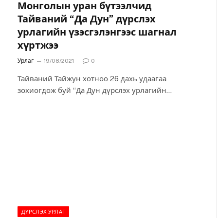
Монголын уран бүтээлчид
Тайваний “Да Дун” дүрслэх
урлагийн үзэсгэлэнгээс шагнал
хүртжээ
Урлаг
19/08/2021
0
Тайваний Тайжун хотноо 26 дахь удаагаа
зохиогдож буй “Да Дун дүрслэх урлагийн
үзэсгэлэн”-ийн ялагчдын нэрсийн жагсаалтыг
олон нийтэд зарлалаа. Монгол Улсаа төлөөлөн
оролцсон гурван зураачийн уран бүтээл
шүүгчдээс өндөр үнэлгээ хүртэж, хоёрдугаар
шатанд шалгарчээ.
ДҮРСЛЭХ УРЛАГ