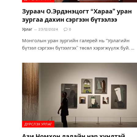
Зураач О.Эрдэнэцогт “Хараа” уран
зургаа дахин сэргээн бүтээлээ
Урлаг
23/12/2024
0
Монголын уран зургийн галерей нь “Урлагийн
бүтээл сэргээн бүтээлгэх” төсөл хэрэгжүүлж буй. Эл
төслийн хүрээнд “Алтан гадас” одонт, зураач
О.Эрдэнэцогт…
ДҮРСЛЭХ УРЛАГ
Ази Номхон далайн нэр хүндтэй