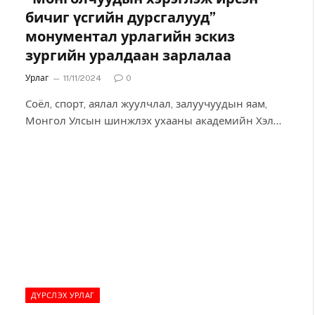
бичиг үсгийн дурсгалууд”
монументал урлагийн эскиз
зургийн уралдаан зарлалаа
Урлаг
11/11/2024
0
Соёл, спорт, аялал жуулчлал, залуучуудын яам,
Монгол Улсын шинжлэх ухааны академийн Хэл
зохиолын хүрээлэн, Соёл, яруу найргийн академи,
Монголын Урчуудын…
ДҮРСЛЭХ УРЛАГ