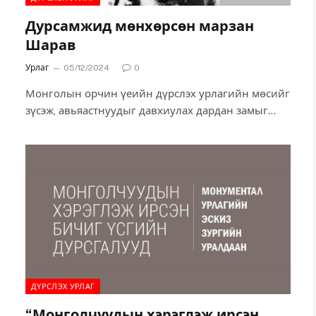
Дурсамжид мөнхөрсөн марзан
Шарав
Урлаг
05/12/2024
0
Монголын орчин үеийн дүрслэх урлагийн мөсийг
зүсэж, авьяастнуудыг давхиулах дардан замыг
гаргасан хүн бол ардын авьяастан, нэрт бурханч
лам, зураач…
ДҮРСЛЭХ УРЛАГ
“Монголчуудын хэрэглэж ирсэн