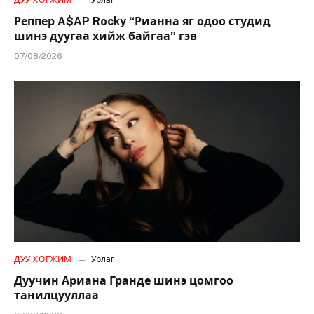
ДУУ ХӨГЖИМ
Урлаг
Реппер A$AP Rocky “Рианна яг одоо студид
шинэ дуугаа хийж байгаа” гэв
07/08/2026
ДУУ ХӨГЖИМ
Урлаг
Дуучин Ариана Гранде шинэ цомгоо
танилцууллаа