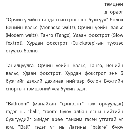
тэмцээн
д ордог
"Орчин үеийн стандартын цэнгээнт бүжгүүд" болох
Венийн вальс (Viennese waltz), Орчин үеийн вальс
(Modern waltz), Танго (Tango), Удаан фокстрот (Slow
foxtrot), Хурдан фокстрот (Quickstep)-ын түүхээс
өгүүлэх болно.
Танилцуулга. Орчин үеийн Вальс, Танго, Венийн
вальс, Удаан фокстрот, Хурдан фокстрот энэ 5
бүжгийг дэлхий дахинаа нийтээр болон Бүжгийн
спортын тэмцээний үед бүжиглэдэг.
"Ballroom" (манайхан "цэнгээнт" гэж орчуулдаг)
гэдэг нь "ball", "room" буюу албан ёсны нийтийн
бүжгүүдийг хийдэг өрөө танхим гэсэн утгатай үг
юм. "Ball" гэдэг үг нь Латины "balare" буюу