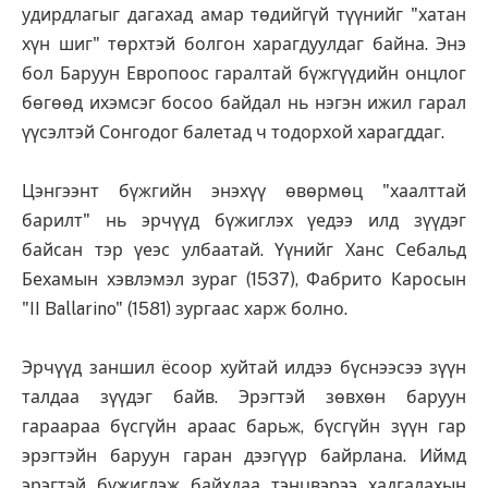
удирдлагыг дагахад амар төдийгүй түүнийг "хатан
хүн шиг" төрхтэй болгон харагдуулдаг байна. Энэ
бол Баруун Европоос гаралтай бүжгүүдийн онцлог
бөгөөд ихэмсэг босоо байдал нь нэгэн ижил гарал
үүсэлтэй Сонгодог балетад ч тодорхой харагддаг.
Цэнгээнт бүжгийн энэхүү өвөрмөц "хаалттай
барилт" нь эрчүүд бүжиглэх үедээ илд зүүдэг
байсан тэр үеэс улбаатай. Үүнийг Ханс Себальд
Бехамын хэвлэмэл зураг (1537), Фабрито Каросын
"II Ballarino" (1581) зургаас харж болно.
Эрчүүд заншил ёсоор хуйтай илдээ бүснээсээ зүүн
талдаа зүүдэг байв. Эрэгтэй зөвхөн баруун
гараараа бүсгүйн араас барьж, бүсгүйн зүүн гар
эрэгтэйн баруун гаран дээгүүр байрлана. Иймд
эрэгтэй бүжиглэж байхдаа тэнцвэрээ хадгалахын