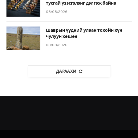
тусгай үзэсгэлэнг дэлгэж байна
08/08/2026
Шаврын үүдний улаан тохойн хүн
чулуун хөшөө
08/08/2026
ДАРААХИ