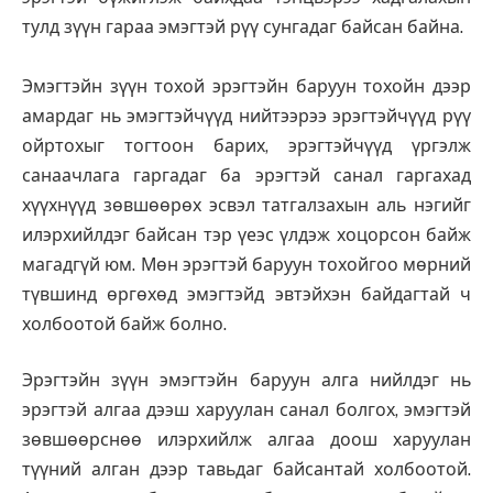
тулд зүүн гараа эмэгтэй рүү сунгадаг байсан байна.
Эмэгтэйн зүүн тохой эрэгтэйн баруун тохойн дээр
амардаг нь эмэгтэйчүүд нийтээрээ эрэгтэйчүүд рүү
ойртохыг тогтоон барих, эрэгтэйчүүд үргэлж
санаачлага гаргадаг ба эрэгтэй санал гаргахад
хүүхнүүд зөвшөөрөх эсвэл татгалзахын аль нэгийг
илэрхийлдэг байсан тэр үеэс үлдэж хоцорсон байж
магадгүй юм. Мөн эрэгтэй баруун тохойгоо мөрний
түвшинд өргөхөд эмэгтэйд эвтэйхэн байдагтай ч
холбоотой байж болно.
Эрэгтэйн зүүн эмэгтэйн баруун алга нийлдэг нь
эрэгтэй алгаа дээш харуулан санал болгох, эмэгтэй
зөвшөөрснөө илэрхийлж алгаа доош харуулан
түүний алган дээр тавьдаг байсантай холбоотой.