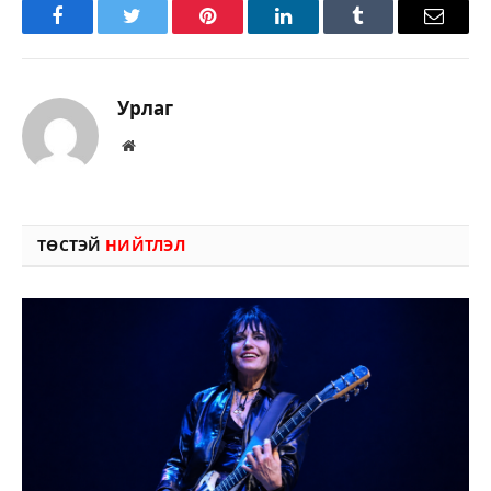
Facebook
Twitter
Pinterest
LinkedIn
Tumblr
Имэйл
Урлаг
Вэбсайт
ТӨСТЭЙ
НИЙТЛЭЛ