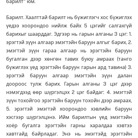
барилт" юм.
Барилт. Хаалттай барилт нь бүжиглэгч хос бүжиглэх
үедээ хоорондоо нийлж байх 5 цэгийг салгахгүй
барихыг шаарддаг. Эдгээр нь гарын алганы 3 цэг: 1.
эрэгтэй зүүн алгаар эмэгтэйн баруун алгыг барих, 2.
эмэгтэй зүүн гараа алгаар нь эрэгтэйн баруун
бугалган дээр хөнгөн тавих буюу амраах (танго
бүжиглэх үед эрэгтэйн баруун гарын ард тавина) 3.
эрэгтэй баруун алгаар эмэгтэйн зүүн далан
доороос тулж барих. Гарын алганы 3 цэг дээр
нэмэгдээд өөр шүргэлцэх 2 цэг байдаг: 4. эмэгтэй
зүүн тохойгоо эрэгтэйн баруун тохойн дээр амраах,
5. эрэгтэй эмэгтэй хоорондоо хэвлийн баруун
хэсгээр шүргэлцэнэ. Ийм барилтын үед эмэгтэйн
хоёр бугалга эрэгтэйн гарны харалдаа хэвтээ
хавтгайд байрладаг. Энэ нь эмэгтэйд эрэгтэйн