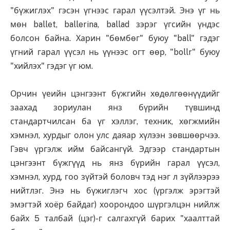
"бүжиглэх" гэсэн үгнээс гарал үүсэлтэй. Энэ үг нь
мөн ballet, ballerina, ballad зэрэг үгсийн үндэс
болсон байна. Харин "бөмбөг" буюу "ball" гэдэг
үгний гарал үүсэл нь үүнээс огт өөр, "bollr" буюу
"хийлэх" гэдэг үг юм.
Орчин үеийн цэнгээнт бүжгийн хөдөлгөөнүүдийг
заахад зориулан янз бүрийн түвшинд
стандартчилсан ба үг хэллэг, техник, хөгжмийн
хэмнэл, хурдыг олон улс даяар хүлээн зөвшөөрчээ.
Гэвч үргэлж ийм байсангүй. Эдгээр стандартын
цэнгээнт бүжгүүд нь янз бүрийн гарал үүсэл,
хэмнэл, хурд, гоо зүйтэй боловч тэд нэг л зүйлээрээ
нийтлэг. Энэ нь бүжиглэгч хос (үргэлж эрэгтэй
эмэгтэй хоёр байдаг) хоорондоо шүргэлцэн нийлж
байх 5 талбай (цэг)-г салгахгүй барих "хаалттай