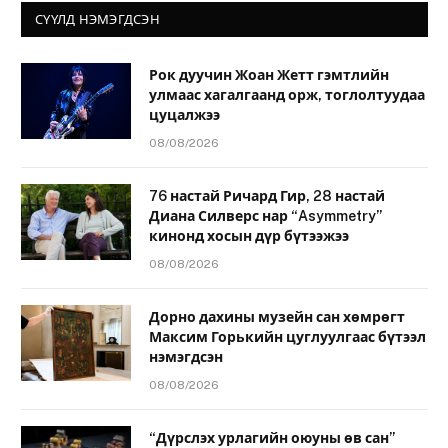
СҮҮЛД НЭМЭГДСЭН
Рок дуучин Жоан Жетт гэмтлийн
улмаас хагалгаанд орж, тоглолтуудаа
цуцалжээ
08/08/2026
76 настай Ричард Гир, 28 настай
Диана Силверс нар “Asymmetry”
кинонд хосын дүр бүтээжээ
08/08/2026
Дорно дахины музейн сан хөмрөгт
Максим Горькийн цуглуулгаас бүтээл
нэмэгдсэн
08/08/2026
“Дүрслэх урлагийн оюуны өв сан”