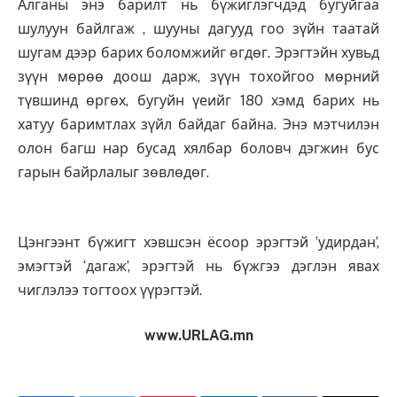
Алганы энэ барилт нь бүжиглэгчдэд бугуйгаа
шулуун байлгаж , шууны дагууд гоо зүйн таатай
шугам дээр барих боломжийг өгдөг. Эрэгтэйн хувьд
зүүн мөрөө доош дарж, зүүн тохойгоо мөрний
түвшинд өргөх, бугуйн үеийг 180 хэмд барих нь
хатуу баримтлах зүйл байдаг байна. Энэ мэтчилэн
олон багш нар бусад хялбар боловч дэгжин бус
гарын байрлалыг зөвлөдөг.
Цэнгээнт бүжигт хэвшсэн ёсоор эрэгтэй ’удирдан’,
эмэгтэй ‘дагаж’, эрэгтэй нь бүжгээ дэглэн явах
чиглэлээ тогтоох үүрэгтэй.
www.URLAG.mn