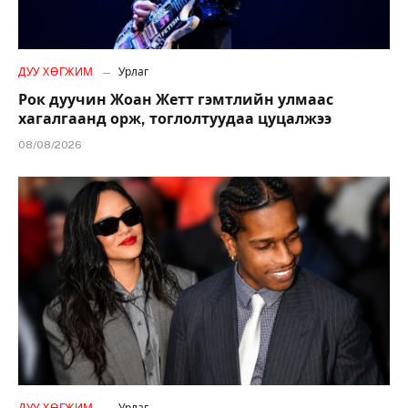
ДУУ ХӨГЖИМ
Урлаг
Рок дуучин Жоан Жетт гэмтлийн улмаас
хагалгаанд орж, тоглолтуудаа цуцалжээ
08/08/2026