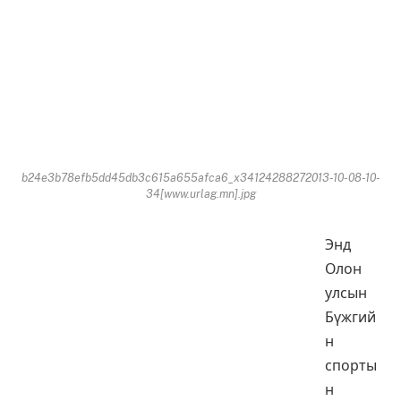
b24e3b78efb5dd45db3c615a655afca6_x34124288272013-10-08-10-
34[www.urlag.mn].jpg
Энд
Олон
улсын
Бүжгий
н
спорты
н