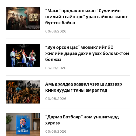
“Маск” продакшныхан “Сүүлчийн
шилийн сайн эрс” уран сайхны киног
бүтээж байна
06/08/2026
“Зун орсон цас” мюзиклийг 20
жилийн дараа дахин үзэх боломжтой
болжээ
06/08/2026
Амьдралдаа заавал үзэх шидээвэр
кинонуудыг таны амралтад
06/08/2026
“Дарма Батбаяр” ном уншигчдад
хүрлээ
06/08/2026