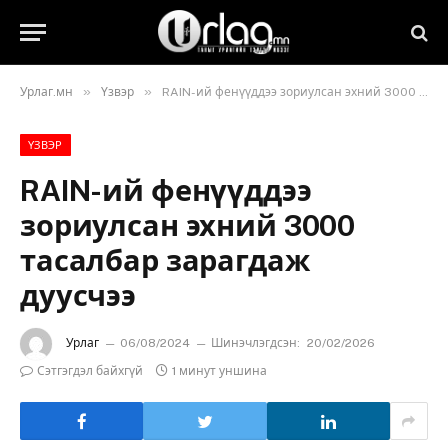
»
»
Урлаг.мн
Үзвэр
RAIN-ий фенүүддээ зориулсан эхний 3000 тасалбар зарагдаж дуусчээ
ҮЗВЭР
RAIN-ий фенүүддээ
зориулсан эхний 3000
тасалбар зарагдаж
дуусчээ
Урлаг
06/08/2024
Шинэчлэгдсэн:
20/02/2026
Сэтгэгдэл байхгүй
1 минут уншина