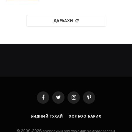
ДАРААХИ
Facebook
Twitter
Instagram
Pinterest
БИДНИЙ ТУХАЙ
ХОЛБОО БАРИХ
© 2009-2026 зохиогчын эрх хуулиар хамгаалагдсан.