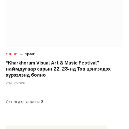
ҮЗВЭР
Урлаг
“Kharkhorum Visual Art & Music Festival”
наймдугаар сарын 22, 23-нд Төв цэнгэлдэх
хүрээлэнд болно
23/07/2026
Сэтгэгдэл хаалттай