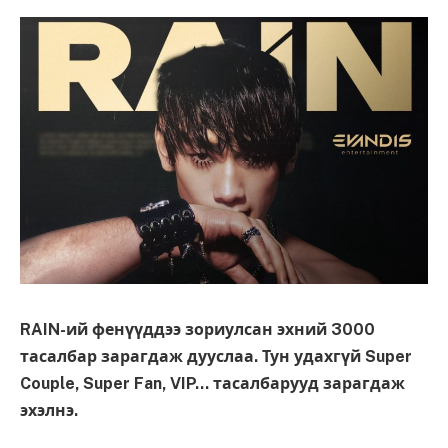
RAIN-ий фенүүддээ зориулсан эхний 3000
тасалбар зарагдаж дууслаа. Тун удахгүй Super
Couple, Super Fan, VIP… тасалбарууд зарагдаж
эхэлнэ.