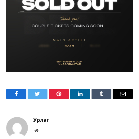
Facebook
Twitter
Pinterest
LinkedIn
Tumblr
Имэйл
Урлаг
Вэбсайт