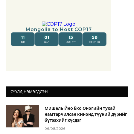
СҮҮЛД НЭМЭГДСЭН
Мишель Йео Ёко Оногийн тухай
намтарчилсан кинонд түүний дүрийг
бүтээхийг хүсдэг
06/08/2026