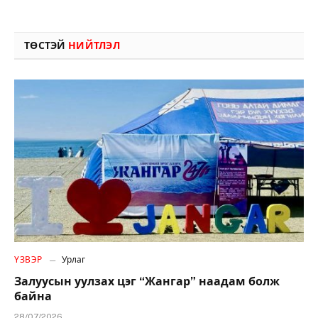
ТӨСТЭЙ
НИЙТЛЭЛ
ҮЗВЭР
Урлаг
Залуусын уулзах цэг “Жангар” наадам болж
байна
28/07/2026