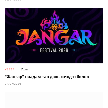
ҮЗВЭР
Урлаг
“Жангар” наадам тав дахь жилдээ болно
24/07/2026