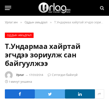
»
»
Урлаг.мн
Оддын амьдрал
Т.Ундармаа хайртай эгчдээ зориулж сан байгуулжээ
ОДДЫН АМЬДРАЛ
Т.Ундармаа хайртай
эгчдээ зориулж сан
байгуулжээ
Урлаг
17/01/2014
Сэтгэгдэл байхгүй
1 минут уншина