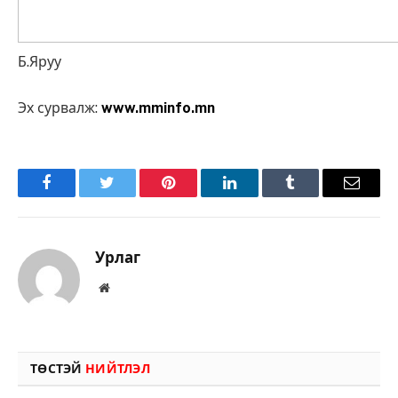
Б.Яруу
Эх сурвалж:
www.mminfo.mn
Facebook
Twitter
Pinterest
LinkedIn
Tumblr
Имэйл
Урлаг
Вэбсайт
ТӨСТЭЙ
НИЙТЛЭЛ