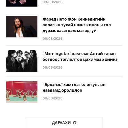
09/08/2026
Жаред Лето Жон Кеннедигийн
аллагын тухай шинэ киноны гол
дүрээс хасагдаж магадгүй
09/08/2026
“Mxrningstar” хамтлаг Алтай таван
богдоос тоглолтоо цахимаар хийнэ
09/08/2026
“Эрдэнэс” хамтлаг олон улсын
наадамд оролцлоо
09/08/2026
ДАРААХИ