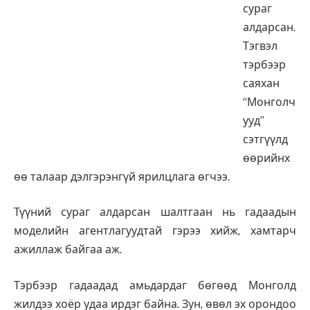
сураг
алдарсан.
Тэгвэл
тэрбээр
саяхан
“Монголч
ууд”
сэтгүүлд
өөрийнх
өө талаар дэлгэрэнгүй ярилцлага өгчээ.
Түүний сураг алдарсан шалтгаан нь гадаадын
моделийн агентлагуудтай гэрээ хийж, хамтарч
ажиллаж байгаа аж.
Тэрбээр гадаадад амьдардаг бөгөөд Монголд
жилдээ хоёр удаа ирдэг байна. Зун, өвөл эх орондоо