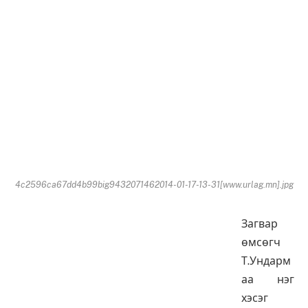
4c2596ca67dd4b99big9432071462014-01-17-13-31[www.urlag.mn].jpg
Загвар
өмсөгч
Т.Ундарм
аа нэг
хэсэг