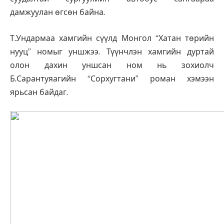
дамжуулан өгсөн байна.
Т.Ундармаа хамгийн сүүлд Монгол “Хатан төрийн
нууц” номыг уншжээ. Түүнчлэн хамгийн дуртай
олон дахин уншсан ном нь зохиолч
Б.Сарантуяагийн “Сорхугтани” роман хэмээн
ярьсан байдаг.