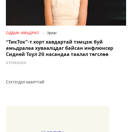
ОДДЫН АМЬДРАЛ
Урлаг
“ТикТок”-т хорт хавдартай тэмцэж буй
амьдралаа хуваалцдаг байсан инфлюнсер
Сидней Тоул 26 насандаа таалал төгслөө
07/08/2026
Сэтгэгдэл хаалттай