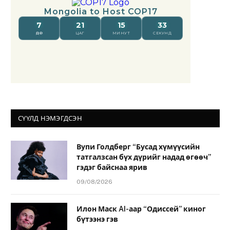
СҮҮЛД НЭМЭГДСЭН
Вупи Голдберг “Бусад хүмүүсийн
татгалзсан бүх дүрийг надад өгөөч”
гэдэг байснаа ярив
09/08/2026
Илон Маск AI-аар “Одиссей” киног
бүтээнэ гэв