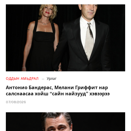
ОДДЫН АМЬДРАЛ
Урлаг
Антонио Бандерас, Мелани Гриффит нар
салснаасаа хойш “сайн найзууд” хэвээрээ
07/08/2026