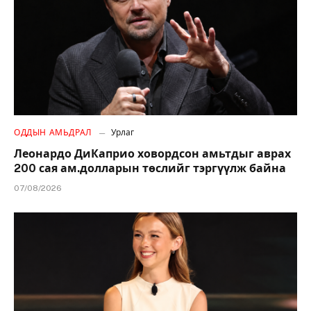
ОДДЫН АМЬДРАЛ
Урлаг
Леонардо ДиКаприо ховордсон амьтдыг аврах
200 сая ам.долларын төслийг тэргүүлж байна
07/08/2026