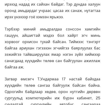
ирэхэд надад их сайхан байдаг. Тэр дундаа халуун
оронд амьдардаг учраас цасаа их санаж, нутагтаа
ирэх үнэхээр гоё хэмээн ярьжээ.
Тэрбээр миний амьдралдаа сонссон хамгийн
гашуун, айшигтай мэдээ бол хайрт эгч минь
хорвоог орхисон тухай байсан. Тиймээс тэнгэрт
байгаа ариухан гэгээхэн эгчийгээ баярлуулах бас
ээжийгээ тайвшируулах ямар нэгэн зүйл хиймээр
санагдаад хүүхдийн төлөө сан байгуулан ажиллаж
байгаа аж.
Загвар өмсөгч Т.Ундармаа 17 настай байхдаа
хүүхдийн төлөө сангаа байгуулж байсан байна.
Одоогийн байдлаар хөдөө, орон нутгийн дөрвөн
сургуульд компютерийн иж бүрэн кабинет, 25
суудалтай сургуулийн автобус сангаараа