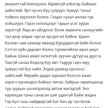
амжилттай биелүүлнэ. Идэвхгүй үлбэгэр байхаас
зайлсхий. Эрч хүчээ бүү сулруул. Хүмүүс таныг
тойрон хүрээлэх болно. Гэхдээ чухал ажлаа түр
хойшлуул. Гэрээ хэлэлцээрт гарын үсэг зурах
хэрэггүй. Яарсан үйлдлээс болж хөрөнгө санхүүгийн
тал дээр алдаа гаргах эрсдэл их байна. Удаан
боловч зөв замаар явахад буруудахгүй байх болно.
Сэтгэл зүйн дарамт болох түрэмгийлэл ирэх аюул
байна. Шинэ ажил эхлэлгүй, хуучин дутуугаа дуусга.
Таагүй санаа бодолд бүү авт. Гадуур гарч муу
хүмүүстэй бүү нийл. Элдэв урхинд орохоос
зайлсхий. Өөрийн дадал зуршил болсон ажил
хэрэгч орчиндоо байхыг хичээ. Хайрын харилцаанд
түр зуурын шохоорхолд автаж магадгүй. Энэ
харилцаа таны санасан шиг удахгүй байж мэднэ.
Гэр бүл тань найдвартай бат бөх ар тал болж