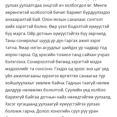
уулзах уулзалтдаа онцгой ач холбогдол өг. Мөнгө
хөрөнгөтэй холбоотой бичиг баримт бүрдүүлэхдээ
анхааралтай бай. Олон янзын саналаас сонголт
хийх хэрэгтэй болно. Өөр үзэл бодолтой хүмүүстэй
бүү марга. Ойр дотнын хүмүүстэйгээ бүү зөрчилд.
Таны сонирхлыг шууд үр дүн гаргах ажил хэрэг
татна. Ямар нэгэн асуудлыг шийдэх ур чадвар тод
илрэн гарна. Од эрхсийн тохиол танд сайхан учрал
бэлэглэнэ. Сонирхолтой бөгөөд хэрэгтэй мэдээ
мэдээллийг та сонсоно. Гэхдээ од эрхэс энэ цаг үед
үйл ажиллагааны хүрээгээ өргөтгөх санаагаа түр
хойшлуулахыг зөвлөж байна. Гаднын таагүй нөлөө
далдуур нөлөөлөх бололтой. Сүүлийн үед холбоо
барихгүй байгаа дотнын найз нөхөдтэйгөө уулзалд.
Хэсэг хугацаанд уулзаагүй хүмүүстэйгээ уулзах
боломж гарна. Долоо хоногийн сүүл рүү уран