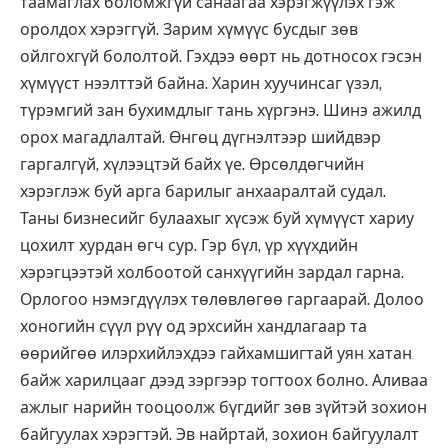
таамаглах боломжгүй санаагаа хэрэгжүүлэх гэж
оролдох хэрэггүй. Зарим хүмүүс бусдыг зөв
ойлгохгүй бололтой. Гэхдээ өөрт нь дотносох гэсэн
хүмүүст нээлттэй байна. Харин хуучинсаг үзэл,
түрэмгий зан бухимдлыг тань хүргэнэ. Шинэ ажилд
орох магадлалтай. Өнгөц дүгнэлтээр шийдвэр
гаргалгүй, хүлээцтэй байх үе. Өрсөлдөгчийн
хэрэглэж буй арга барилыг анхааралтай судал.
Таны бизнесийг булаахыг хүсэж буй хүмүүст хариу
цохилт хурдан өгч сур. Гэр бүл, үр хүүхдийн
хэрэгцээтэй холбоотой санхүүгийн зардал гарна.
Орлогоо нэмэгдүүлэх төлөвлөгөө гаргаарай. Долоо
хоногийн сүүл рүү од эрхсийн хандлагаар та
өөрийгөө илэрхийлэхдээ гайхамшигтай уян хатан
байж харилцааг дээд зэргээр тогтоох болно. Аливаа
ажлыг нарийн тооцоолж бүгдийг зөв зүйтэй зохион
байгуулах хэрэгтэй. Эв найртай, зохион байгуулалт