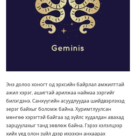
Энэ долоо хоногт од эрхсийн байрлал амжилттай
ажил хэрэг, ашигтай арилжаа наймаа зэргийг
билэгдэнэ. Санхүүгийн асуудлуудаа шийдвэрлэхэд
эерэг байхыг боломж байна. Хуримтлуулсан
мөнгөө хэрэгтэй байгаа эд зүйлс худалдан авахад
зарцуулахыг танд зөвлөж байна. Гэрээ хэлэлцээр
хийх үед олон зүйл дээр ихээхэн анхаарах