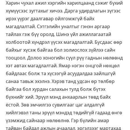
Харин чухал ажил хэргийн харилцаанд сэжиг бүхий
хүмүүсээс зугтахыг хичээ. Дарга удирдлагын зүгээс
ирэх үүрэг даалгавар ойлгомжгүй байх
магадлалтай. Сэтгэлийн уналтыг гэнэн аргаар
тайлах гэж бүү оролд. Шинэ үйл ажиллагаатай
холбоотой хүндрэл үүсэх магадлалтай. Бусдаас өөр
байхыг хүсэж байгаа бол золиослох зүйлээ сайн
тооцоол. Долоо хоногийн сүүл рүү гаднын нөлөөнд
хэт автах магадлалтай. Ямар нэгэн онцгой нөхцөл
байдлаас болж та хүсээгүй асуудалдаа зайлшгүй
санаа тавьж эхэлнэ. Хэрэв танд удсан өр төлбөр
байгаа бол хурдан салахын тулд болж бүтэх
бүхнийг хий. Эрүүл мэнд анхаарлын төвд байх
ёстой. Зөв эмчилгээ сувилгааг цаг алдалгүй
хийлгэвэл таны эрүүл мэндэд төдийгүй гадаад өнгө
үзэмжид сайнаар нөлөөлнө. Гэр бүлийн амар
тайван байдал ажлын ачаалал, эргэлзээг мартахад