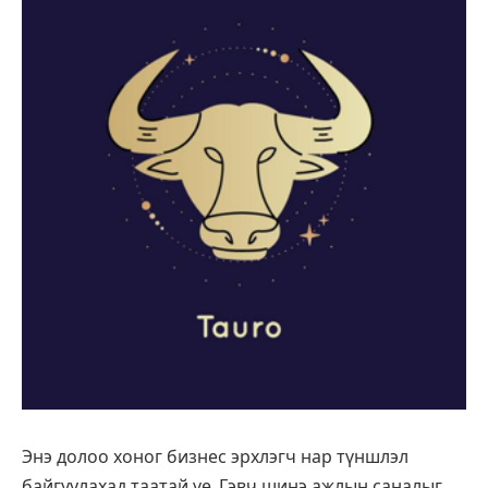
Энэ долоо хоног бизнес эрхлэгч нар түншлэл
байгуулахад таатай үе. Гэвч шинэ ажлын саналыг