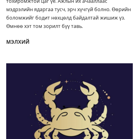
тохиромжтой цаг үе. Ажлын их ачааллаас
мэдрэлийн ядаргаа тусч, эрч хүчгүй болно. Өөрийн
боломжийг бодит нөхцөлд байдалтай жишиж үз.
Өмнөө хэт том зорилт бүү тавь.
МЭЛХИЙ