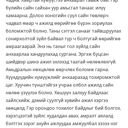
чадна. Хайртай хүмүүстээ анхаарал тавьж бай. Гэр
бүлийн сайн сайхан уур амьсгал танаас илүү
хамаарна. Долоо хоногийн сүүл сайн төвлөрч
чадвал ямар ч ажилд өөрийгөө бүрэн зориулах
боломжтой болно. Таны сэтгэл санааг тайвшруулах
сонирхолтой зүйл байвал түр ч болтугай өөрийгөө
амраагаарай. Энэ нь таныг гол зүйлд сайн
анхаарлаа хандуулахад сургана. Эргэж буцсан
шийдвэр шинэ ажил эхлэхэд таатай нөлөөлөхгүй.
Амьдралын нөхцөлөө өөрчлөх боломж гарна.
Хүүхдүүдийн хүмүүжлийг анхаарахад тохиромжтой
цаг. Хуучин түнштэйгээ учраа олбол ажилд сайн
нөлөө үзүүлэх болно. Хөшүүн залхуу байдлаас
зайлсхийж, дэмий суулгүй хувийн ажил хэргээ
хөөцөлд. Гэр орондоо тохилог байдлыг бий болгох,
хэрэгцээтэй зүйлс худалдан авах, амралт аялалд
бэлтгэх зэрэг ахуйн ажлуудаа амжуулбал хэзээ нэг