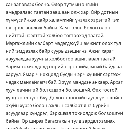
санааг эвдэх болно. Өдөр тутмын энгийн
амьдралаас таатай завшаан олж хар. Ойр дотнын
хүмүүсийнхээ хайр халамжийг үнэлэх хэрэгтэй гэж
од эрхэс зөвлөж байна. Хамт олон болон олон
нийттэй нээлттэй холбоо тогтооход таатай.
Мэргэжлийн салбарт мэдэгдэхүйц амжилт олох тул
нийгэмд эзлэх байр суурь дээшилнэ. Ажил хэрэг
явуулахдаа хуучны холбоогоо ашиглавал таатай.
Зарим тохиолдолд өөрийн эрс шийдэмгий байдлаа
харуул. Ямар ч нөхцөлд бусдын эрч хүчийг сэргээж
чадах манлайлагч бай. Эрүүл мэнддээ анхаар. Архаг
хууч өвчинтэй бол сэдэрч болзошгүй. Өөх тостой,
хурц хоол хүнс бүү. Долоо хоногийн дунд үеэс хойш
ахуйн хүрээ болон ажлын салбарт янз бүрийн
асуудлаар хүндрэл, бэрхшээл тохиолдож болзошгүй
байна. Өр ширээ багасгахын тулд зардал хэмнэх
тухай байнга санаж яв. Цагаа олоогүй буруу