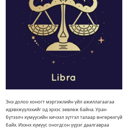
Энэ долоо хоногт мэргэжлийн үйл ажиллагаагаа
идэвхжүүлэхийг од эрхэс зөвлөж байна. Уран
бүтээлч хүмүүсийн хичээл зүтгэл талаар өнгөрөхгүй
байх. Ихэнх хүмүүс оногдсон үүрэг даалгавраа