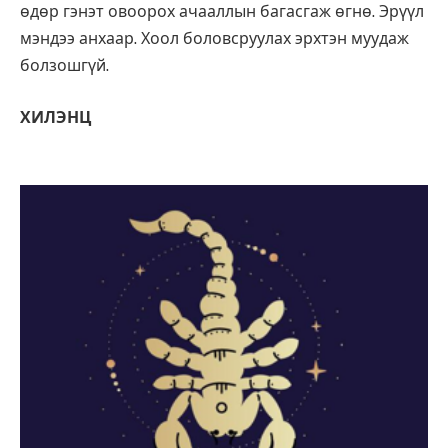
өдөр гэнэт овоорох ачааллын багасгаж өгнө. Эрүүл
мэндээ анхаар. Хоол боловсруулах эрхтэн муудаж
болзошгүй.
ХИЛЭНЦ