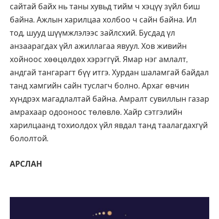
сайтай байх нь таны хувьд тийм ч хэцүү зүйл биш
байна. Ажлын харилцаа холбоо ч сайн байна. Ил
тод, шууд шүүмжлэлээс зайлсхий. Бусдад үл
анзаарагдах үйл ажиллагаа явуул. Хов живийн
хойноос хөөцөлдөх хэрэггүй. Ямар нэг амлалт,
андгай тангарагт бүү итгэ. Хурдан шаламгай байдал
танд хамгийн сайн туслагч болно. Архаг өвчин
хүндрэх магадлалтай байна. Амралт сувиллын газар
амрахаар одооноос төлөвлө. Хайр сэтгэлийн
харилцаанд тохиолдох үйл явдал танд таалагдахгүй
бололтой.
АРСЛАН