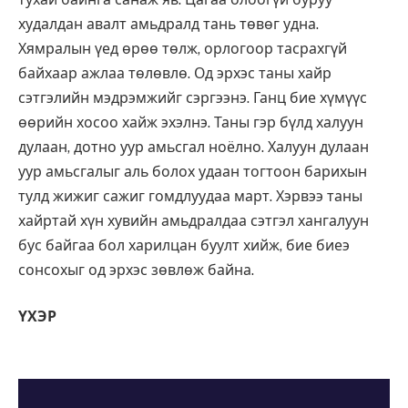
худалдан авалт амьдралд тань төвөг удна.
Хямралын үед өрөө төлж, орлогоор тасрахгүй
байхаар ажлаа төлөвлө. Од эрхэс таны хайр
сэтгэлийн мэдрэмжийг сэргээнэ. Ганц бие хүмүүс
өөрийн хосоо хайж эхэлнэ. Таны гэр бүлд халуун
дулаан, дотно уур амьсгал ноёлно. Халуун дулаан
уур амьсгалыг аль болох удаан тогтоон барихын
тулд жижиг сажиг гомдлуудаа март. Хэрвээ таны
хайртай хүн хувийн амьдралдаа сэтгэл хангалуун
бус байгаа бол харилцан буулт хийж, бие биеэ
сонсохыг од эрхэс зөвлөж байна.
ҮХЭР