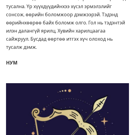
тусална. Үр хүүхдүүдийнхээ хүсэл эрмэлзлийг
сонсож, өөрийн боломжоор дэмжээрэй. Тэдэнд
өөрийнхөөрөө байх боломж олго. Гол нь тэдэнтэй
илэн далангүй ярилц. Хувийн харилцаагаа
сайжруул. Бусдад өөртөө итгэх хүч олоход нь
тусалж дэмж.
НУМ