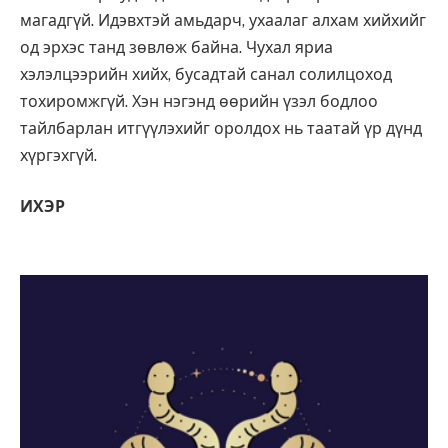
магадгүй. Идэвхтэй амьдарч, ухаалаг алхам хийхийг
од эрхэс танд зөвлөж байна. Чухал яриа
хэлэлцээрийн хийх, бусадтай санал солилцоход
тохиромжгүй. Хэн нэгэнд өөрийн үзэл бодлоо
тайлбарлан итгүүлэхийг оролдох нь таатай үр дүнд
хүргэхгүй.
ИХЭР