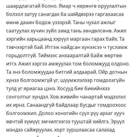
шаардлагатай болно. Ямар ч хөрөнгө оруулалтын
болзол хатуу санагдах ба шийдвэрээ гаргахаасаа
өмнө дахин бодож үзээрэй. Таны чухал ажлыг
саатуулах хүчин зүйл замд тань хөндөлсөнө. Ажил
хэргийн харьцаанд хэрүүл маргаан гарах байх. Та
тэвчээртэй бай. Итгэж найдсан хүнээсээ ч тусламж
горьдолтгүй. Тиймээс анхааралтай байж өөртөө
итгэ. Ажил хэргээ амжуулах том боломжууд олдоно.
Та энэ боломжуудаа битгий алдаарай. Ойр дотнын
хүнээ болгоомжгүй үг, шүүмжлэлээр гомдоохгүйн
тулд үг яриагаа цэнэ. Хосууд бие биеийнхээ
сонголтыг хүндэл. Хов живийн чанартай мэдээлэл
их ирнэ. Санаандгүй байдлаар бусдыг гомдоохоос
болгоомжил. Долоо хоногийн сүүл рүү архаг хууч
өвчтэй хүмүүс эмчилгээгээ тууштай хийлгэ. Эрүүл
мэндээ сайжруулах, хорт зуршлаасаа салахад