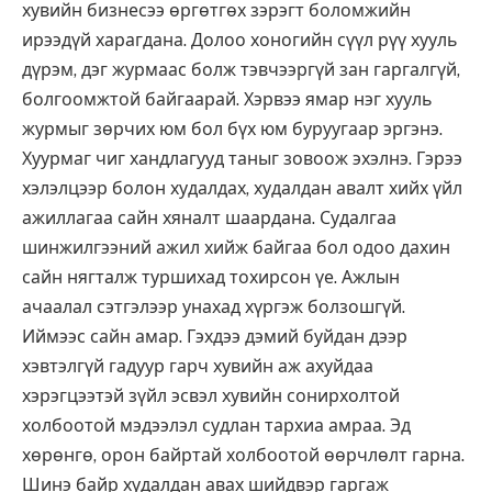
хувийн бизнесээ өргөтгөх зэрэгт боломжийн
ирээдүй харагдана. Долоо хоногийн сүүл рүү хууль
дүрэм, дэг журмаас болж тэвчээргүй зан гаргалгүй,
болгоомжтой байгаарай. Хэрвээ ямар нэг хууль
журмыг зөрчих юм бол бүх юм буруугаар эргэнэ.
Хуурмаг чиг хандлагууд таныг зовоож эхэлнэ. Гэрээ
хэлэлцээр болон худалдах, худалдан авалт хийх үйл
ажиллагаа сайн хяналт шаардана. Судалгаа
шинжилгээний ажил хийж байгаа бол одоо дахин
сайн нягталж туршихад тохирсон үе. Ажлын
ачаалал сэтгэлээр унахад хүргэж болзошгүй.
Иймээс сайн амар. Гэхдээ дэмий буйдан дээр
хэвтэлгүй гадуур гарч хувийн аж ахуйдаа
хэрэгцээтэй зүйл эсвэл хувийн сонирхолтой
холбоотой мэдээлэл судлан тархиа амраа. Эд
хөрөнгө, орон байртай холбоотой өөрчлөлт гарна.
Шинэ байр худалдан авах шийдвэр гаргаж