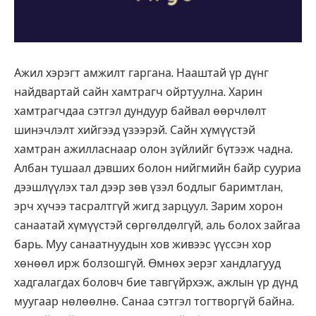
Ажил хэрэгт амжилт гаргана. Нааштай үр дүнг
найдвартай сайн хамтрагч ойртуулна. Харин
хамтрагчдаа сэтгэл дундуур байвал өөрчлөлт
шинэчлэлт хийгээд үзээрэй. Сайн хүмүүстэй
хамтран ажилласнаар олон зүйлийг бүтээж чадна.
Албан тушаал дэвших болон нийгмийн байр сууриа
дээшлүүлэх тал дээр зөв үзэл бодлыг баримтлан,
эрч хүчээ тасралтгүй жигд зарцуул. Зарим хорон
санаатай хүмүүстэй сөргөлдөлгүй, аль болох зайгаа
барь. Муу санаатнуудын хов живээс үүссэн хор
хөнөөл ирж болзошгүй. Өмнөх эерэг хандлагууд
хадгалагдах боловч бие тавгүйрхэж, ажлын үр дүнд
муугаар нөлөөлнө. Санаа сэтгэл тогтворгүй байна.