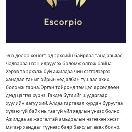
Энэ долоо хоногт од эрхсийн байрлал танд авьяас
чадвараа нээн илрүүлэх боломж олгож байна.
Хэрэв та эрхэлж буй ажилдаа чин сэтгэлээрээ
хандвал таныг ойрын үед албан тушаал ахих
боломж гарна. Эргэн тойронд тэмцэл өрсөлдөөн
дээд цэгтээ хүрнэ. Гэхдээ бүгдийг шударгаар
хуулийн дагуу хий. Алдаа гаргавал хурдан буруугаа
хүлээхгүй байх нь таагүй үйл явдлын үндэс болно.
Ажилдаа аз жаргалтай амьдралын нэгээхэн хэсэг
мэтээр хандвал түүнээс баяр баяслыг авах болно.