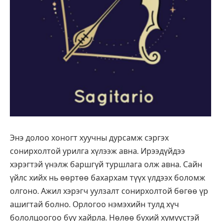
Энэ долоо хоногт хуучны дурсамж сэргэх
сонирхолтой урилга хүлээж авна. Ирээдүйдээ
хэрэгтэй үнэлж баршгүй туршлага олж авна. Сайн
үйлс хийх нь өөртөө бахархам түүх үлдээх боломж
олгоно. Ажил хэрэгч уулзалт сонирхолтой бөгөө үр
ашигтай болно. Орлогоо нэмэхийн тулд хүч
бололцоогоо бүү хайрла. Нөлөө бүхий хүмүүстэй