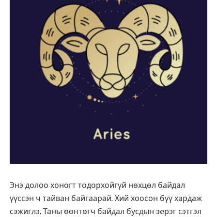
Энэ долоо хоногт тодорхойгүй нөхцөл байдал
үүссэн ч тайван байгаарай. Хий хоосон бүү хардаж
сэжиглэ. Таны өөнтөгч байдал бусдын эерэг сэтгэл