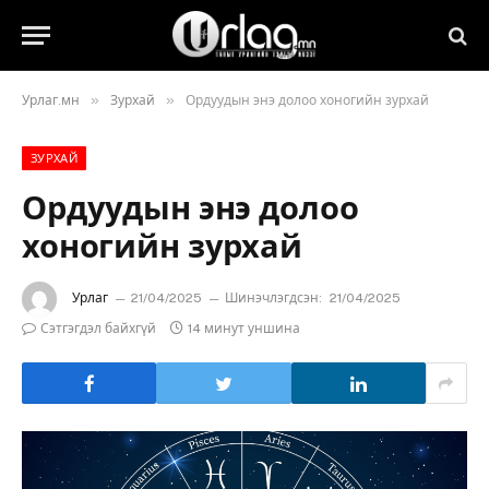
»
»
Урлаг.мн
Зурхай
Ордуудын энэ долоо хоногийн зурхай
ЗУРХАЙ
Ордуудын энэ долоо
хоногийн зурхай
Урлаг
21/04/2025
Шинэчлэгдсэн:
21/04/2025
Сэтгэгдэл байхгүй
14 минут уншина