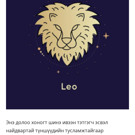
Энэ долоо хоногт шинэ ивээн тэтгэгч эсвэл
найдвартай түншүүдийн тусламжтайгаар