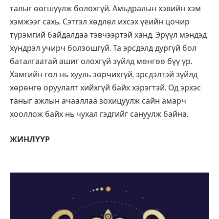
талыг өөгшүүлж болохгүй. Амьдралын хэвийн хэм
хэмжээг сахь. Сэтгэл хөдлөл ихсэх үеийн цочир
түрэмгий байдалдаа тэвчээртэй ханд. Эрүүл мэндэд
хүндрэл учирч болзошгүй. Та эрсдэлд дургүй бол
баталгаатай ашиг олохгүй зүйлд мөнгөө бүү үр.
Хамгийн гол нь хууль зөрчихгүй, эрсдэлтэй зүйлд
хөрөнгө оруулалт хийхгүй байх хэрэгтэй. Од эрхэс
таныг ажлын ачааллаа зохицуулж сайн амарч
хооллож байх нь чухал гэдгийг сануулж байна.
ЖИНЛҮҮР