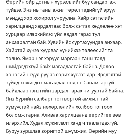
Өөрийн ойр дотнын хүрээллийг бүү сандаргаж
түйвээ. Энэ нь таны ажил төрөл төдийгүй эрүүл
мэндэд хор хохирол учруулна. Хайр сэтгэлийн
харилцаанд хардалтаас болж сэтгэл хөдлөлөө хэт
хурцаар илэрхийлэх үйл явдал гарах тул
анхааралтай бай. Хувийн ёс суртахуундаа анхаар.
Хайртай хүнээ хуурвал үүнийхээ төлөөсийг та
төлнө. Ямар нэг хэрүүл маргаан таны талд
шийдэгдэхгүй байх магадлалтай байна. Долоо
хоногийн сүүл рүү аз сорих хүслээ дар. Эрсдэлтэй
зүйлд хожигдох магадлал өндөр. Санамсаргүй
байдлаар гэнэтийн зардал гарах нигууртай байна.
Янз бүрийн салбарт тогтвортой амжилттай
хүмүүстэй найз нөхөрлөлийн холбоо тогтоох
боломж гарна. Аливаа харилцаанд өөрийгөө зөв
илэрхийл. Худал жүжиглэлт хэнд ч таалагдахгүй.
Буруу зуршлаа зоригтой шүүмжил. Өөрийн муу