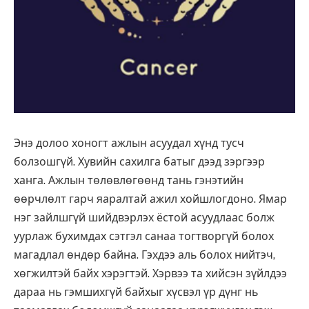
Энэ долоо хоногт ажлын асуудал хүнд тусч
болзошгүй. Хувийн сахилга батыг дээд зэргээр
ханга. Ажлын төлөвлөгөөнд тань гэнэтийн
өөрчлөлт гарч яаралтай ажил хойшлогдоно. Ямар
нэг зайлшгүй шийдвэрлэх ёстой асуудлаас болж
уурлаж бухимдах сэтгэл санаа тогтворгүй болох
магадлал өндөр байна. Гэхдээ аль болох нийтэч,
хөгжилтэй байх хэрэгтэй. Хэрвээ та хийсэн зүйлдээ
дараа нь гэмшихгүй байхыг хүсвэл үр дүнг нь