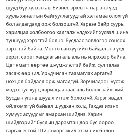
шууд бүү хүлээн ав. Бизнес эрхлэгч нар энэ үед
хууль хяналтын байгууллагуудтай хэл амаа олохгүй
бол алдагдалд орж болзошгүй. Хэрвээ байр суурь,
харилцаа холбоогоо хадгалж үлдэхийг хүсвэл шинэ
түншүүд хэрэгтэй болно. Бусдаас зөвлөгөө сонсох
хэрэгтэй байна. Мөнгө санхүүгийн байдал энэ үед
эерэг, сөрөг хандлагын аль аль нь илрэхээр байна.
Цаг ямагт өөртөө шүүмжлэлтэй байж, сул талаа
засаж өөрчил. Урьдчилан таамаглах аргагүй
нөхцөл байдалд орж магадгүй. Зөрчилдөөн үүсэж
мэдэх тул хурц харилцаанаас аль болох зайлсхий.
Бусдын үгэнд шууд л итгэж болохгүй. Хэрэг явдал
ойлгомжгүй байвал шуудхан холд. Гэхдээ ихэнх
хүмүүс асуудлыг амархан шийднэ. Харин
шийдвэрийг бусдын дарамтан дор бус өөрөө
гаргах ёстой. Шинэ мэргэжил эзэмших болон