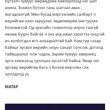
бүтээлч хүмүүс мөрөөдлөө биелүүлэхэд нэг шат
ахина. Зохиол бүтээл тань шагнал авах
магадлалтай. Мөн бусад мэргэжлийн салбарт ч
өөрийгөө нээн харуулах, хөдөлмөрөө магтуулах
боломжтой. Од эрхсийн тохиолоор илрэх таагүй
нөлөө буурч байгаа ч энэ үед ажил хэрэгтээ онцгой
ач холбогдол өгч анхааралтай бай. Нам гүм газар
байхыг хүсвэл өөрийн оюун санааг сонсож, дотоод
тайвшралыг олж чадна. Зарим хүмүүс өвөрмөц
арга хэмжээнд оролцох хүсэлтэй байна. Ямар нэг
аргаар өөрийгөө бага ч болов өөрчлөх гэж
оролдоод үз.
МАТАР