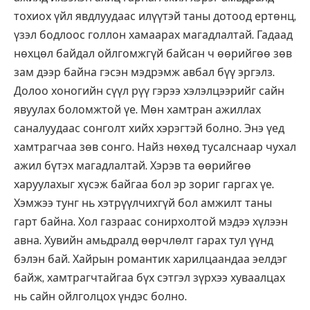
тохиох үйл явдлуудаас илүүтэй таны дотоод ертөнц,
үзэл бодлоос голлон хамаарах магадлалтай. Гадаад
нөхцөл байдал ойлгомжгүй байсан ч өөрийгөө зөв
зам дээр байна гэсэн мэдрэмж авбал бүү эргэлз.
Долоо хоногийн сүүл рүү гэрээ хэлэлцээрийг сайн
явуулах боломжтой үе. Мөн хамтран ажиллах
саналуудаас сонголт хийх хэрэгтэй болно. Энэ үед
хамтрагчаа зөв сонго. Найз нөхөд тусалснаар чухал
ажил бүтэх магадлалтай. Хэрэв та өөрийгөө
харуулахыг хүсэж байгаа бол эр зориг гаргах үе.
Хэмжээ тунг нь хэтрүүлчихгүй бол амжилт таны
гарт байна. Хол газраас сонирхолтой мэдээ хүлээн
авна. Хувийн амьдралд өөрчлөлт гарах тул үүнд
бэлэн бай. Хайрын романтик харилцаандаа эелдэг
байж, хамтрагчтайгаа бүх сэтгэл зүрхээ хуваалцах
нь сайн ойлголцох үндэс болно.