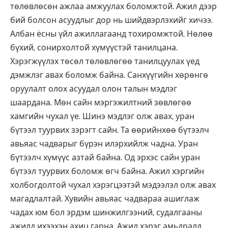
төлөвлөсөн ажлаа амжуулах боломжтой. Ажил дээр
бий болсон асуудлыг дор нь шийдвэрлэхийг хичээ.
Албан ёсны үйл ажиллагаанд тохиромжтой. Нөлөө
бүхий, сонирхолтой хүмүүстэй танилцана.
Хэрэгжүүлэх төсөл төлөвлөгөө танилцуулах үед
дэмжлэг авах боломж байна. Санхүүгийн хөрөнгө
оруулалт олох асуудал олон талын мэдлэг
шаардана. Мөн сайн мэргэжилтний зөвлөгөө
хамгийн чухал үе. Шинэ мэдлэг олж авах, уран
бүтээл туурвих зэрэгт сайн. Та өөрийнхөө бүтээлч
авьяас чадварыг бүрэн илэрхийлж чадна. Уран
бүтээлч хүмүүс азтай байна. Од эрхэс сайн уран
бүтээл туурвих боломж өгч байна. Ажил хэргийн
холбогдолтой чухал хэрэгцээтэй мэдээлэл олж авах
магадлалтай. Хувийн авьяас чадвараа ашиглаж
чадах юм бол эрдэм шинжилгээний, судалгааны
ажилд ихээхэн ахиц гарна. Ажил хэрэг амьдралд